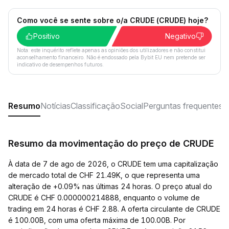
Como você se sente sobre o/a CRUDE (CRUDE) hoje?
Positivo
Negativo
Nota: este inquérito reflete apenas as opiniões dos utilizadores e não constitui
aconselhamento financeiro. Não é endossado pela Bybit EU nem pretende ser
indicativo de desempenhos futuros.
Resumo
Notícias
Classificação
Social
Perguntas frequentes
Resumo da movimentação do preço de CRUDE
À data de 7 de ago de 2026, o CRUDE tem uma capitalização
de mercado total de CHF 21.49K, o que representa uma
alteração de +0.09% nas últimas 24 horas. O preço atual do
CRUDE é CHF 0.000000214888, enquanto o volume de
trading em 24 horas é CHF 2.88. A oferta circulante de CRUDE
é 100.00B, com uma oferta máxima de 100.00B. Por