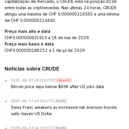
capitalização de mercado, o CRUDE está na posição 8156
entre todas as criptomoedas. Nas últimas 24 horas, CRUDE
atingiu uma máxima de CHF 0.000000216565 e uma mínima
de CHF 0.000000214439.
Preço mais alto e data
CHF0.000000631915 a 18 de mai de 2026
Preço mais baixo e data
CHF0.000000188252 a 1 de jul de 2026
Notícias sobre CRUDE
2026-08-07 05:22
(UTC)
Bearish
Bitcoin price slips below $65K after US jobs data
2026-08-07 04:43
(UTC)
Neutro
Swiss Franc weakens as increased risk aversion boosts
safe-haven US Dollar
2026-08-07 04:31
(UTC)
Neutro