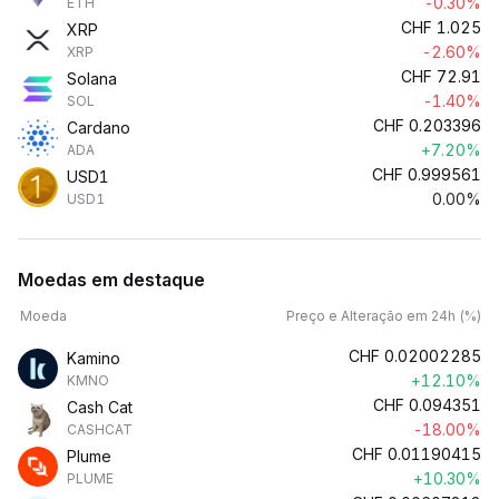
-0.30%
ETH
CHF
1.025
XRP
-2.60%
XRP
CHF
72.91
Solana
-1.40%
SOL
CHF
0.203396
Cardano
+7.20%
ADA
CHF
0.999561
USD1
0.00%
USD1
Moedas em destaque
Moeda
Preço e Alteração em 24h (%)
CHF
0.02002285
Kamino
+12.10%
KMNO
CHF
0.094351
Cash Cat
-18.00%
CASHCAT
CHF
0.01190415
Plume
+10.30%
PLUME