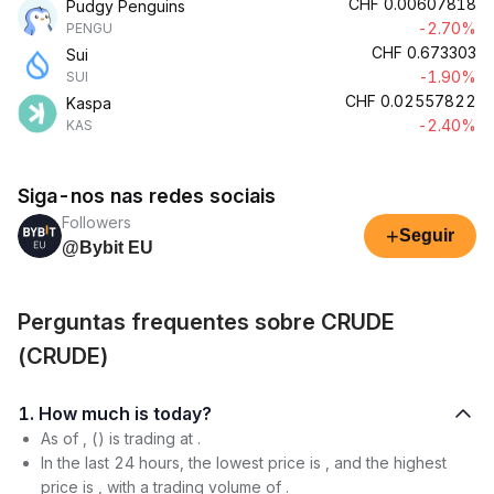
CHF
0.00607818
Pudgy Penguins
-2.70%
PENGU
CHF
0.673303
Sui
-1.90%
SUI
CHF
0.02557822
Kaspa
-2.40%
KAS
Siga-nos nas redes sociais
Followers
+
Seguir
@Bybit EU
Perguntas frequentes sobre CRUDE
(CRUDE)
1. How much is today?
As of , () is trading at .
In the last 24 hours, the lowest price is , and the highest
price is , with a trading volume of .