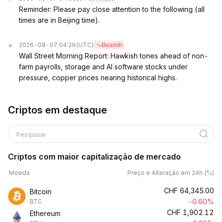
Reminder: Please pay close attention to the following (all
times are in Beijing time).
2026-08-07 04:29
(UTC)
Bearish
Wall Street Morning Report: Hawkish tones ahead of non-
farm payrolls, storage and AI software stocks under
pressure, copper prices nearing historical highs.
Criptos em destaque
Pesquisar
Criptos com maior capitalização de mercado
Moeda
Preço e Alteração em 24h (%)
CHF
64,345.00
Bitcoin
-0.60%
BTC
CHF
1,902.12
Ethereum