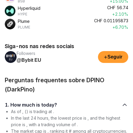
+15.00%
BSB
CHF
56.74
Hyperliquid
+2.10%
HYPE
CHF
0.01195873
Plume
+6.70%
PLUME
Siga-nos nas redes sociais
Followers
+
Seguir
@Bybit EU
Perguntas frequentes sobre DPINO
(DarkPino)
1. How much is today?
As of , () is trading at .
In the last 24 hours, the lowest price is , and the highest
price is , with a trading volume of .
The market cap is , ranking it # among all cryptocurrencies.