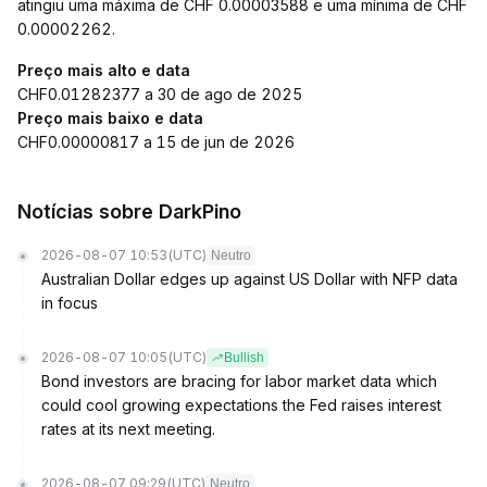
atingiu uma máxima de CHF 0.00003588 e uma mínima de CHF
0.00002262.
Preço mais alto e data
CHF0.01282377 a 30 de ago de 2025
Preço mais baixo e data
CHF0.00000817 a 15 de jun de 2026
Notícias sobre DarkPino
2026-08-07 10:53
(UTC)
Neutro
Australian Dollar edges up against US Dollar with NFP data
in focus
2026-08-07 10:05
(UTC)
Bullish
Bond investors are bracing for labor market data which
could cool growing expectations the Fed raises interest
rates at its next meeting.
2026-08-07 09:29
(UTC)
Neutro