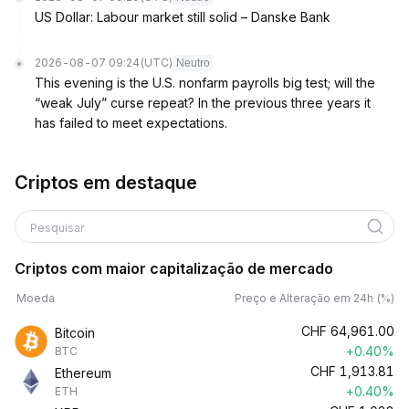
US Dollar: Labour market still solid – Danske Bank
2026-08-07 09:24
(UTC)
Neutro
This evening is the U.S. nonfarm payrolls big test; will the
“weak July” curse repeat? In the previous three years it
has failed to meet expectations.
Criptos em destaque
Pesquisar
Criptos com maior capitalização de mercado
Moeda
Preço e Alteração em 24h (%)
CHF
64,961.00
Bitcoin
+0.40%
BTC
CHF
1,913.81
Ethereum
+0.40%
ETH