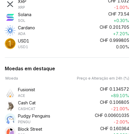
CHF
1.032
XRP
-1.00%
XRP
CHF
73.54
Solana
+0.30%
SOL
CHF
0.201705
Cardano
+7.20%
ADA
CHF
0.999805
USD1
0.00%
USD1
Moedas em destaque
Moeda
Preço e Alteração em 24h (%)
CHF
0.134572
Fusionist
+89.10%
ACE
CHF
0.106805
Cash Cat
-21.00%
CASHCAT
CHF
0.00601035
Pudgy Penguins
-2.00%
PENGU
CHF
0.160364
Block Street