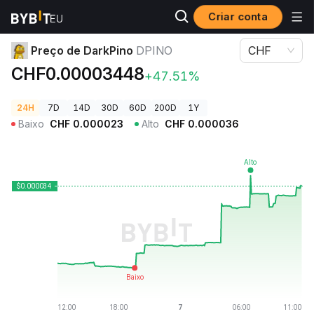
Criar conta
Preços de Criptomoedas
Preço de DarkPino DPINO
Preço de DarkPino
DPINO
CHF
CHF0.00003448
+47.51%
24H
7D
14D
30D
60D
200D
1Y
Baixo
CHF
0.000023
Alto
CHF
0.000036