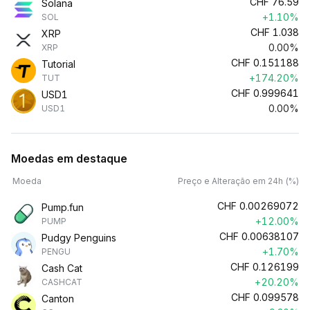
CHF
76.59
Solana
+1.10%
SOL
CHF
1.038
XRP
0.00%
XRP
CHF
0.151188
Tutorial
+174.20%
TUT
CHF
0.999641
USD1
0.00%
USD1
Moedas em destaque
Moeda
Preço e Alteração em 24h (%)
CHF
0.00269072
Pump.fun
+12.00%
PUMP
CHF
0.00638107
Pudgy Penguins
+1.70%
PENGU
CHF
0.126199
Cash Cat
+20.20%
CASHCAT
CHF
0.099578
Canton