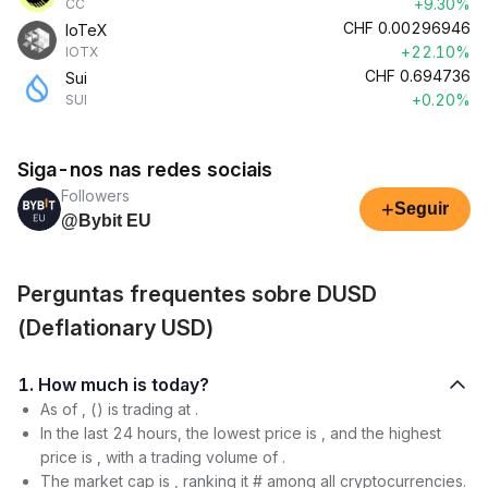
+9.30%
CC
CHF
0.00296946
IoTeX
+22.10%
IOTX
CHF
0.694736
Sui
+0.20%
SUI
Siga-nos nas redes sociais
Followers
+
Seguir
@Bybit EU
Perguntas frequentes sobre DUSD
(Deflationary USD)
1. How much is today?
As of , () is trading at .
In the last 24 hours, the lowest price is , and the highest
price is , with a trading volume of .
The market cap is , ranking it # among all cryptocurrencies.