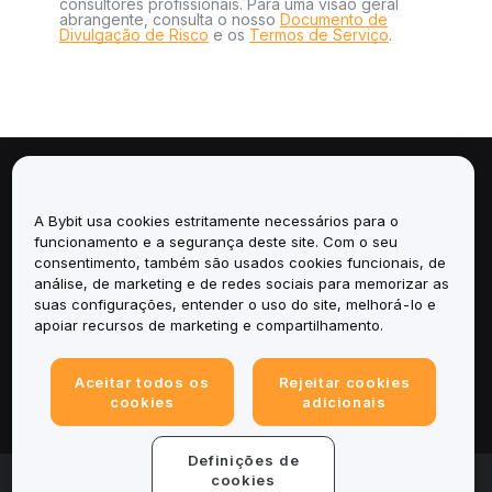
consultores profissionais. Para uma visão geral
abrangente, consulta o nosso
Documento de
Divulgação de Risco
e os
Termos de Serviço
.
Sobre
A Bybit usa cookies estritamente necessários para o
Serviços
funcionamento e a segurança deste site. Com o seu
consentimento, também são usados cookies funcionais, de
análise, de marketing e de redes sociais para memorizar as
Suporte
suas configurações, entender o uso do site, melhorá-lo e
apoiar recursos de marketing e compartilhamento.
Produtos
Aceitar todos os
Rejeitar cookies
Legal
cookies
adicionais
Definições de
© 2025-2026 Bybit.eu. All rights reserved.
cookies