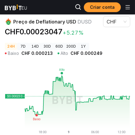
Criar conta
Preços de Criptomoedas
Preço de Deflationary USD DUSD
Preço de Deflationary USD
DUSD
CHF
CHF0.00023047
+5.27%
24H
7D
14D
30D
60D
200D
1Y
Baixo
CHF
0.000213
Alto
CHF
0.000249