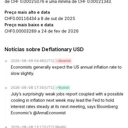
de CHF 0.00025076 e uma mínima de CHF 0.00021343.
Preço mais alto e data
CHF0.00116434 a 8 de out de 2025
Preço mais baixo e data
CHF0.00003289 a 24 de fev de 2026
Notícias sobre Deflationary USD
2026-08-09 04:48
(UTC)
Bearish
Economists generally expect the US annual inflation rate to
slow slightly.
2026-08-08 17:30
(UTC)
Bullish
July’s surprisingly weak jobs report coupled with a possible
cooling in inflation next week may lead the Fed to hold
interest rates steady at its next meeting, says Bloomberg
Economic’s @AnnaEconomist
2026-08-08 13:17
(UTC)
Neutro