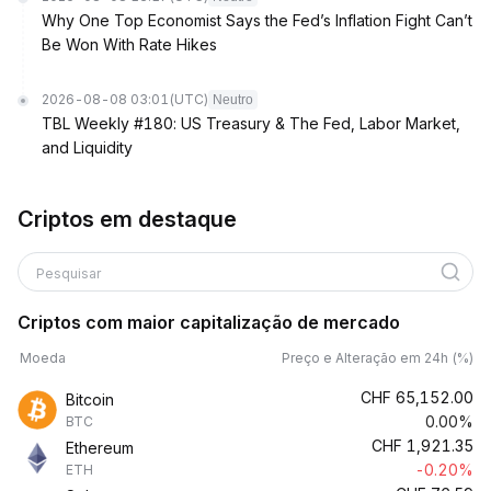
Why One Top Economist Says the Fed’s Inflation Fight Can’t
Be Won With Rate Hikes
2026-08-08 03:01
(UTC)
Neutro
TBL Weekly #180: US Treasury & The Fed, Labor Market,
and Liquidity
Criptos em destaque
Pesquisar
Criptos com maior capitalização de mercado
Moeda
Preço e Alteração em 24h (%)
CHF
65,152.00
Bitcoin
0.00%
BTC
CHF
1,921.35
Ethereum
-0.20%
ETH