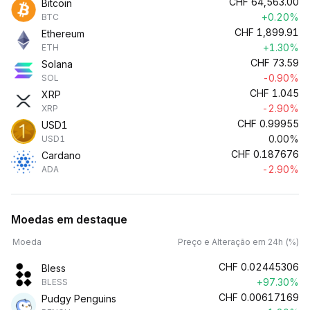
CHF
64,563.00
Bitcoin
+0.20%
BTC
CHF
1,899.91
Ethereum
+1.30%
ETH
CHF
73.59
Solana
-0.90%
SOL
CHF
1.045
XRP
-2.90%
XRP
CHF
0.99955
USD1
0.00%
USD1
CHF
0.187676
Cardano
-2.90%
ADA
Moedas em destaque
Moeda
Preço e Alteração em 24h (%)
CHF
0.02445306
Bless
+97.30%
BLESS
CHF
0.00617169
Pudgy Penguins