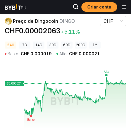
Criar conta
Preços de Criptomoedas
Preço de Dingocoin DINGO
Preço de Dingocoin
DINGO
CHF
CHF0.00002063
+5.11%
24H
7D
14D
30D
60D
200D
1Y
Baixo
CHF
0.000019
Alto
CHF
0.000021