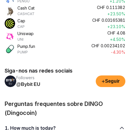
+1.20%
PENGU
CHF
0.111382
Cash Cat
+23.50%
CASHCAT
CHF
0.03165381
Cap
+23.10%
CAP
CHF
4.08
Uniswap
+4.50%
UNI
CHF
0.00234102
Pump.fun
-4.30%
PUMP
Siga-nos nas redes sociais
Followers
+
Seguir
@Bybit EU
Perguntas frequentes sobre DINGO
(Dingocoin)
1. How much is today?