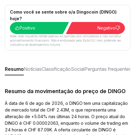
Como você se sente sobre o/a Dingocoin (DINGO)
hoje?
Positivo
Negativo
Nota: este inquérito reflete apenas as opiniões dos utilizadores e não constitui
aconselhamento financeiro. Não é endossado pela Bybit EU nem pretende ser
indicativo de desempenhos futuros.
Resumo
Notícias
Classificação
Social
Perguntas frequentes
Resumo da movimentação do preço de DINGO
À data de 6 de ago de 2026, o DINGO tem uma capitalização
de mercado total de CHF 2.43M, o que representa uma
alteração de +5.04% nas últimas 24 horas. O preço atual do
DINGO é CHF 0.00002063, enquanto o volume de trading em
24 horas é CHF 87.09K. A oferta circulante de DINGO é