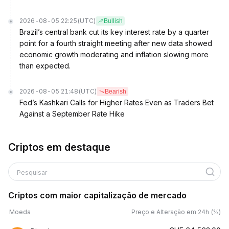
2026-08-05 22:25
(UTC)
Bullish
Brazil’s central bank cut its key interest rate by a quarter
point for a fourth straight meeting after new data showed
economic growth moderating and inflation slowing more
than expected.
2026-08-05 21:48
(UTC)
Bearish
Fed’s Kashkari Calls for Higher Rates Even as Traders Bet
Against a September Rate Hike
Criptos em destaque
Pesquisar
Criptos com maior capitalização de mercado
Moeda
Preço e Alteração em 24h (%)