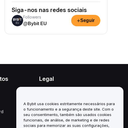
Siga-nos nas redes sociais
Followers
+
Seguir
@Bybit EU
tos
Legal
Política de conflitos de
interesses
A Bybit usa cookies estritamente necessários para
Resumo da Política de
Custódia e Administração
o funcionamento e a segurança deste site. Com o
rd
seu consentimento, também são usados cookies
Informação ESG
funcionais, de análise, de marketing e de redes
sociais para memorizar as suas configurações,