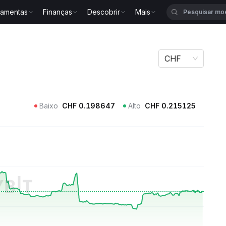
ramentas
Finanças
Descobrir
Mais
RIME
CHF
Baixo
CHF
0.198647
Alto
CHF
0.215125