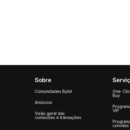
Sobre
Servi
Comunidades Bybit
One-Cli
Buy
Anúncios
Program
VIP
Visão geral das
comissões e transações
Program
convites