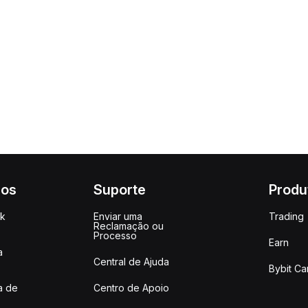
ços
Suporte
Produ
ck
Enviar uma
Trading
Reclamação ou
Processo
Earn
a
Central de Ajuda
Bybit Ca
a de
Centro de Apoio