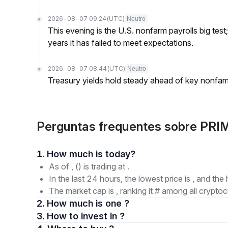
2026-08-07 09:24
(UTC)
Neutro
This evening is the U.S. nonfarm payrolls big test
years it has failed to meet expectations.
2026-08-07 08:44
(UTC)
Neutro
Treasury yields hold steady ahead of key nonfarm
Perguntas frequentes sobre PRI
1. How much is today?
As of , () is trading at .
In the last 24 hours, the lowest price is , and the 
The market cap is , ranking it # among all cryptoc
2. How much is one ?
3. How to invest in ?