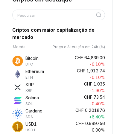
Pesquisar
Criptos com maior capitalização de
mercado
Moeda
Preço e Alteração em 24h (%)
CHF
64,839.00
Bitcoin
-0.10%
BTC
CHF
1,912.74
Ethereum
-0.10%
ETH
CHF
1.035
XRP
-1.90%
XRP
CHF
73.54
Solana
-0.40%
SOL
CHF
0.201876
Cardano
+6.40%
ADA
CHF
0.999756
USD1
0.00%
USD1