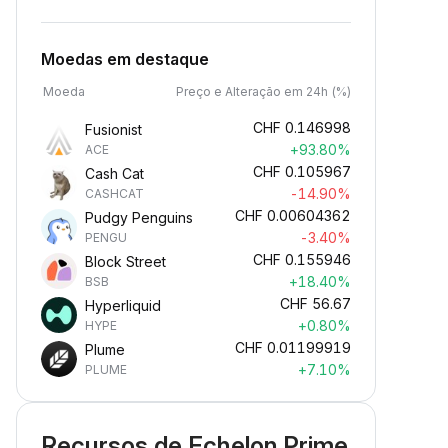
Moedas em destaque
Moeda
Preço e Alteração em 24h (%)
CHF
0.146998
Fusionist
+93.80%
ACE
CHF
0.105967
Cash Cat
-14.90%
CASHCAT
CHF
0.00604362
Pudgy Penguins
-3.40%
PENGU
CHF
0.155946
Block Street
+18.40%
BSB
CHF
56.67
Hyperliquid
+0.80%
HYPE
CHF
0.01199919
Plume
+7.10%
PLUME
Recursos de Echelon Prime