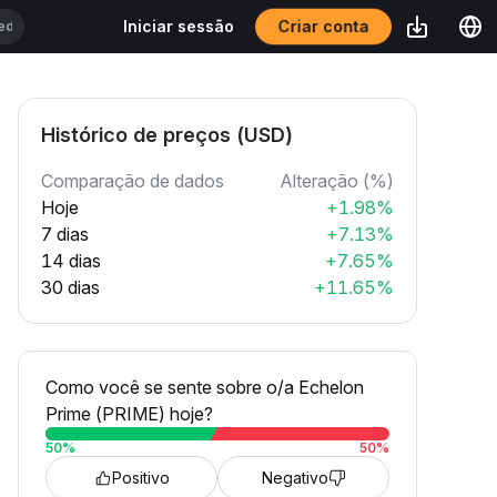
Criar conta
Iniciar sessão
Histórico de preços (USD)
Comparação de dados
Alteração (%)
Hoje
+1.98%
7 dias
+7.13%
14 dias
+7.65%
30 dias
+11.65%
Como você se sente sobre o/a Echelon
Prime (PRIME) hoje?
50
%
50
%
Positivo
Negativo