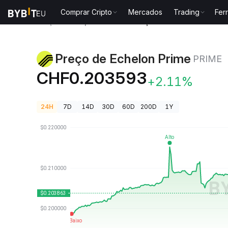
Comprar Cripto
Mercados
Trading
Fer
Preços de Criptomoedas
Preço de Echelon Prime P
Preço de Echelon Prime
PRIME
CHF0.203593
+2.11%
24H
7D
14D
30D
60D
200D
1Y