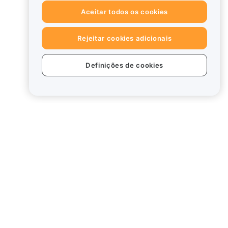
Aceitar todos os cookies
Rejeitar cookies adicionais
Definições de cookies
tos
Legal
Política de conflitos de
interesses
Resumo da Política de
Custódia e Administração
rd
Informação ESG