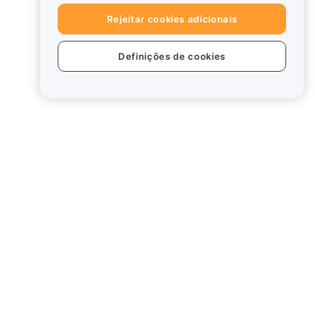
Rejeitar cookies adicionais
Definições de cookies
tos
Legal
Política de conflitos de
interesses
Resumo da Política de
Custódia e Administração
rd
Informação ESG
White Papers de criptoativos