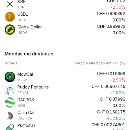
CHF
1.02
XRP
-2.30%
XRP
CHF
0.999362
USD1
0.00%
USD1
CHF
0.999873
Global Dollar
0.00%
USDG
Moedas em destaque
Moeda
Preço e Alteração em 24h (%)
CHF
0.019669
MowCat
-2.90%
MOW
CHF
0.00667145
Pudgy Penguins
+1.80%
PENGU
CHF
0.37996
DAPPOS
0.00%
DOS
CHF
0.150175
Cash Cat
+12.80%
CASHCAT
CHF
0.00274601
Pump.fun