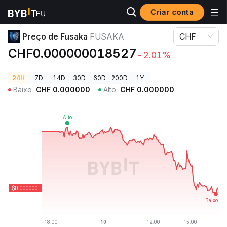
Criar conta
Preços de Criptomoedas
Preço de Fusaka FUSAKA
Preço de Fusaka
FUSAKA
CHF
CHF0.000000018527
-2.01%
24H
7D
14D
30D
60D
200D
1Y
Baixo
CHF
0.000000
Alto
CHF
0.000000