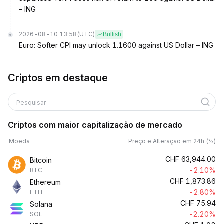
– ING
2026-08-10 13:58
(UTC)
Bullish
Euro: Softer CPI may unlock 1.1600 against US Dollar – ING
Criptos em destaque
Pesquisar
Criptos com maior capitalização de mercado
Moeda
Preço e Alteração em 24h (%)
CHF
63,944.00
Bitcoin
-2.10%
BTC
CHF
1,873.86
Ethereum
-2.80%
ETH
CHF
75.94
Solana
-2.20%
SOL