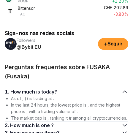
+1.20%
PUMP
CHF
202.89
Bittensor
-3.80%
TAO
Siga-nos nas redes sociais
Followers
+
Seguir
@Bybit EU
Perguntas frequentes sobre FUSAKA
(Fusaka)
1. How much is today?
As of , () is trading at .
In the last 24 hours, the lowest price is , and the highest
price is , with a trading volume of .
The market cap is , ranking it # among all cryptocurrencies.
2. How much is one ?
3. How many are there?