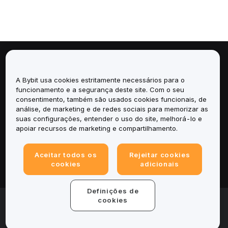
Sobre
A Bybit usa cookies estritamente necessários para o
Serviços
funcionamento e a segurança deste site. Com o seu
consentimento, também são usados cookies funcionais, de
análise, de marketing e de redes sociais para memorizar as
Suporte
suas configurações, entender o uso do site, melhorá-lo e
apoiar recursos de marketing e compartilhamento.
Produtos
Aceitar todos os
Rejeitar cookies
Legal
cookies
adicionais
Definições de
© 2025-2026 Bybit.eu. Todos os direitos reservados.
cookies
Termos de Serviço
|
Termos de Privacidade
|
Informações
legais
|
Central de Preferências de Cookies