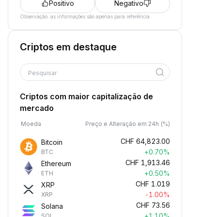
Positivo
Negativo
Observação: as informações são apenas para referência.
Criptos em destaque
Pesquisar
Criptos com maior capitalização de
mercado
Moeda
Preço e Alteração em 24h (%)
CHF
64,823.00
Bitcoin
+0.70%
BTC
CHF
1,913.46
Ethereum
+0.50%
ETH
CHF
1.019
XRP
-1.00%
XRP
CHF
73.56
Solana
+1.10%
SOL