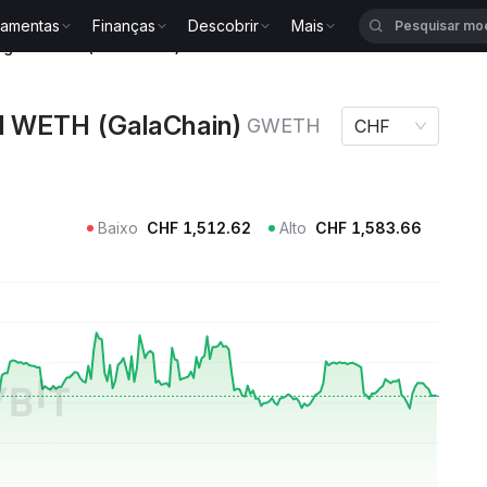
ramentas
Finanças
Descobrir
Mais
idged WETH (GalaChain) GWETH
d WETH (GalaChain)
GWETH
CHF
Baixo
CHF
1,512.62
Alto
CHF
1,583.66