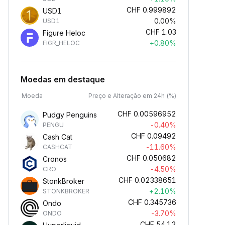
CHF
0.999892
USD1
0.00%
USD1
CHF
1.03
Figure Heloc
+0.80%
FIGR_HELOC
Moedas em destaque
Moeda
Preço e Alteração em 24h (%)
CHF
0.00596952
Pudgy Penguins
-0.40%
PENGU
CHF
0.09492
Cash Cat
-11.60%
CASHCAT
CHF
0.050682
Cronos
-4.50%
CRO
CHF
0.02338651
StonkBroker
+2.10%
STONKBROKER
CHF
0.345736
Ondo
-3.70%
ONDO
CHF
54.12