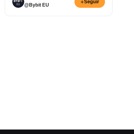
+
Seguir
@Bybit EU