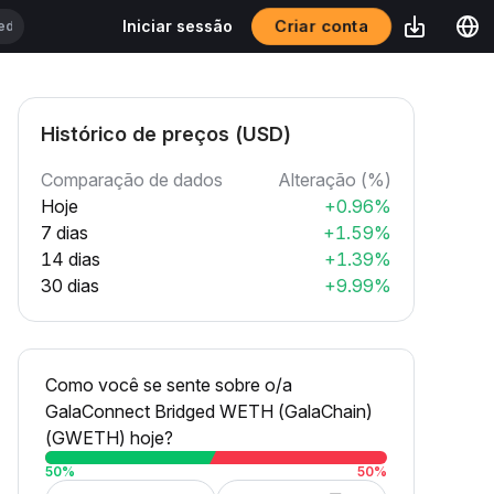
Criar conta
Iniciar sessão
Histórico de preços (USD)
Comparação de dados
Alteração (%)
Hoje
+0.96%
7 dias
+1.59%
14 dias
+1.39%
30 dias
+9.99%
Como você se sente sobre o/a
GalaConnect Bridged WETH (GalaChain)
(GWETH) hoje?
50
%
50
%