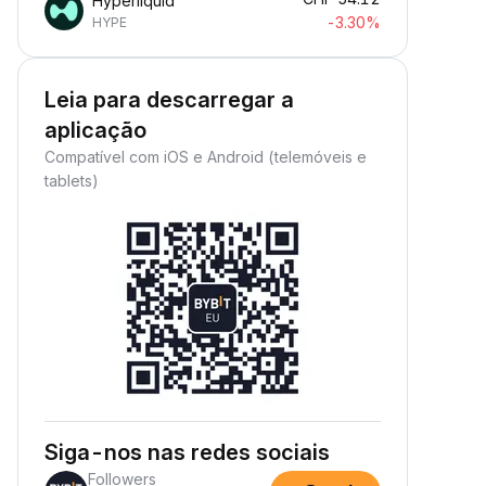
Hyperliquid
-3.30%
HYPE
Leia para descarregar a
aplicação
Compatível com iOS e Android (telemóveis e
tablets)
Siga-nos nas redes sociais
Followers