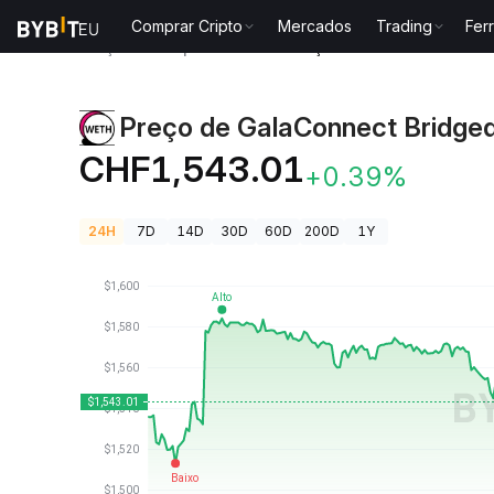
Comprar Cripto
Mercados
Trading
Fer
Preços de Criptomoedas
Preço de GalaConnect Br
Preço de GalaConnect Bridge
CHF1,543.01
+0.39%
24H
7D
14D
30D
60D
200D
1Y