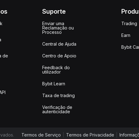
ços
Suporte
Produ
ck
Enviar uma
Trading
Reclamação ou
Processo
Earn
a
Central de Ajuda
Bybit Ca
a de
Centro de Apoio
Feedback do
utilizador
Bybit Learn
API
Taxa de trading
Verificação de
autenticidade
rvados.
Termos de Serviço
|
Termos de Privacidade
|
Informaçõ