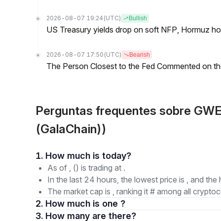
2026-08-07 19:24
(UTC)
Bullish
US Treasury yields drop on soft NFP, Hormuz ho
2026-08-07 17:50
(UTC)
Bearish
The Person Closest to the Fed Commented on th
Perguntas frequentes sobre GW
(GalaChain))
1. How much is today?
As of , () is trading at .
In the last 24 hours, the lowest price is , and the 
The market cap is , ranking it # among all cryptoc
2. How much is one ?
3. How many are there?