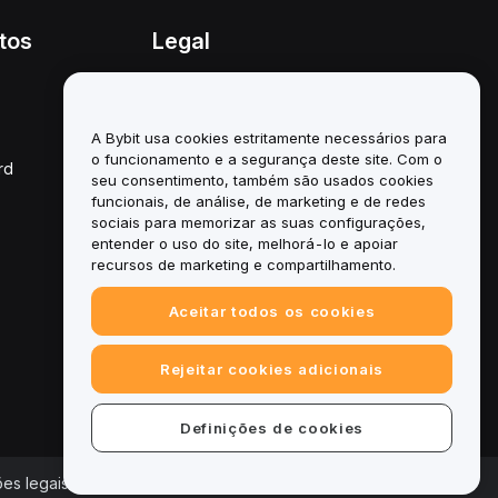
tos
Legal
Política de conflitos de
interesses
A Bybit usa cookies estritamente necessários para
Resumo da Política de
Custódia e Administração
o funcionamento e a segurança deste site. Com o
rd
seu consentimento, também são usados cookies
Informação ESG
funcionais, de análise, de marketing e de redes
sociais para memorizar as suas configurações,
White Papers de
entender o uso do site, melhorá-lo e apoiar
criptoativos
recursos de marketing e compartilhamento.
Aceitar todos os cookies
Rejeitar cookies adicionais
Definições de cookies
es legais
|
Central de Preferências de Cookies