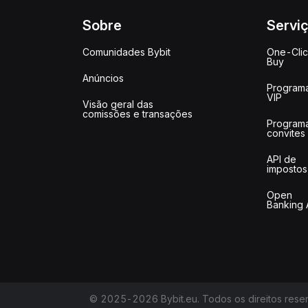
Sobre
Servi
Comunidades Bybit
One-Cli
Buy
Anúncios
Program
VIP
Visão geral das
comissões e transações
Program
convites
API de
impostos
Open
Banking 
© 2025-2026 Bybit.eu. Todos os direitos rese