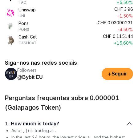
+5.50%
TAO
CHF
3.96
Uniswap
-1.50%
UNI
CHF
0.03090231
Pons
-4.50%
PONS
CHF
0.115144
Cash Cat
+15.60%
CASHCAT
Siga-nos nas redes sociais
Followers
+
Seguir
@Bybit EU
Perguntas frequentes sobre 0.000001
(Galapagos Token)
1. How much is today?
As of , () is trading at .
In the last 24 hours, the lowest price is , and the highest