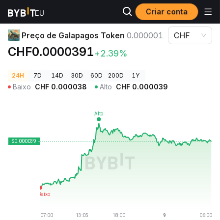
Criar conta
Preços de Criptomoedas
Preço de Galapagos Token 0.000001
Preço de Galapagos Token
0.000001
CHF
CHF0.0000391
+2.39%
24H
7D
14D
30D
60D
200D
1Y
Baixo
CHF
0.000038
Alto
CHF
0.000039