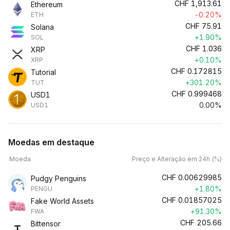
CHF
1,913.61
Ethereum
-0.20%
ETH
CHF
75.91
Solana
+1.90%
SOL
CHF
1.036
XRP
+0.10%
XRP
CHF
0.172815
Tutorial
+301.20%
TUT
CHF
0.999468
USD1
0.00%
USD1
Moedas em destaque
Moeda
Preço e Alteração em 24h (%)
CHF
0.00629985
Pudgy Penguins
+1.80%
PENGU
CHF
0.01857025
Fake World Assets
+91.30%
FWA
CHF
205.66
Bittensor