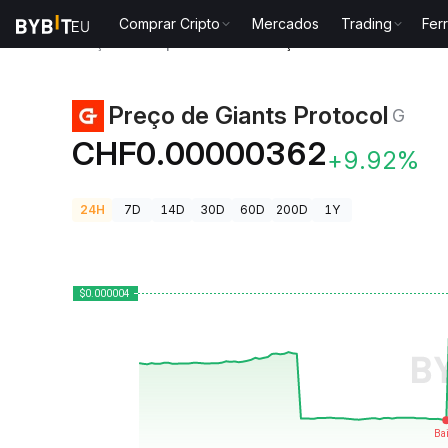
Comprar Cripto
Mercados
Trading
Fer
Preços de Criptomoedas
Preço de Giants Protocol 
Preço de Giants Protocol
G
CHF0.00000362
+9.92%
24H
7D
14D
30D
60D
200D
1Y