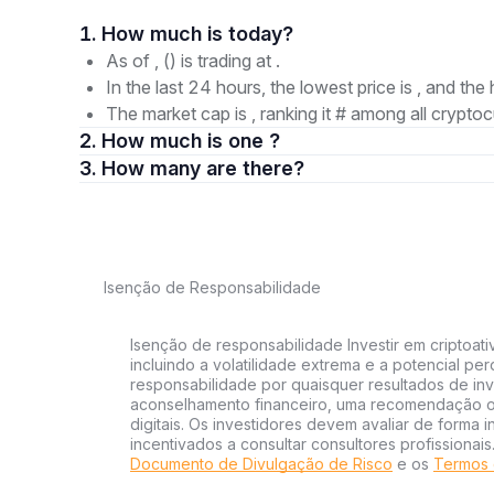
1. How much is today?
As of , () is trading at .
In the last 24 hours, the lowest price is , and the 
The market cap is , ranking it # among all cryptoc
2. How much is one ?
3. How many are there?
Isenção de Responsabilidade
Isenção de responsabilidade Investir em criptoati
incluindo a volatilidade extrema e a potencial per
responsabilidade por quaisquer resultados de inv
aconselhamento financeiro, uma recomendação ou
digitais. Os investidores devem avaliar de forma 
incentivados a consultar consultores profissionai
Documento de Divulgação de Risco
e os
Termos 