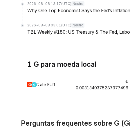
2026-08-08 13:17
(UTC)
Neutro
Why One Top Economist Says the Fed’s Inflation
2026-08-08 03:01
(UTC)
Neutro
TBL Weekly #180: US Treasury & The Fed, Labor 
1 G para moeda local
€
G até EUR
0.0031340375287977496
Perguntas frequentes sobre G (Gi