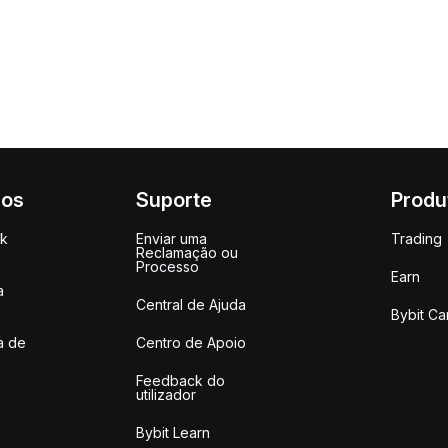
ços
Suporte
Produ
ck
Enviar uma
Trading
Reclamação ou
Processo
Earn
a
Central de Ajuda
Bybit Ca
a de
Centro de Apoio
Feedback do
utilizador
Bybit Learn