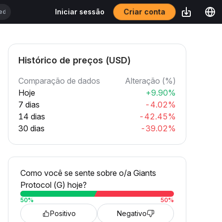
Criar conta
Iniciar sessão
Histórico de preços (USD)
Comparação de dados
Alteração (%)
Hoje
+9.90%
7 dias
-4.02%
14 dias
-42.45%
30 dias
-39.02%
Como você se sente sobre o/a Giants
Protocol (G) hoje?
50
%
50
%
Positivo
Negativo