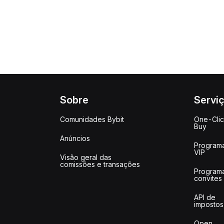
Sobre
Servi
Comunidades Bybit
One-Cli
Buy
Anúncios
Program
VIP
Visão geral das
comissões e transações
Program
convites
API de
impostos
Open