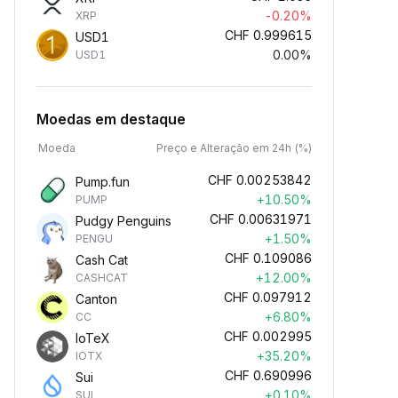
-0.20%
XRP
CHF
0.999615
USD1
0.00%
USD1
Moedas em destaque
Moeda
Preço e Alteração em 24h (%)
CHF
0.00253842
Pump.fun
+10.50%
PUMP
CHF
0.00631971
Pudgy Penguins
+1.50%
PENGU
CHF
0.109086
Cash Cat
+12.00%
CASHCAT
CHF
0.097912
Canton
+6.80%
CC
CHF
0.002995
IoTeX
+35.20%
IOTX
CHF
0.690996
Sui
+0.10%
SUI