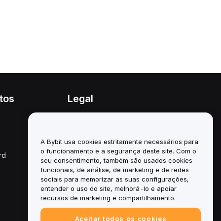
tos
Legal
Política de conflitos de
interesses
A Bybit usa cookies estritamente necessários para
Resumo da Política de
Custódia e Administração
o funcionamento e a segurança deste site. Com o
rd
seu consentimento, também são usados cookies
Informação ESG
funcionais, de análise, de marketing e de redes
sociais para memorizar as suas configurações,
White Papers de
entender o uso do site, melhorá-lo e apoiar
criptoativos
recursos de marketing e compartilhamento.
Aceitar todos os cookies