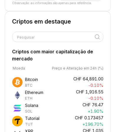
Observação: as informações são apenas para referência.
Criptos em destaque
Pesquisar
Criptos com maior capitalização de
mercado
Moeda
Preço e Alteração em 24h (%)
CHF
64,891.00
Bitcoin
-0.10%
BTC
CHF
1,916.55
Ethereum
-0.10%
ETH
CHF
76.47
Solana
+1.90%
SOL
CHF
0.173457
Tutorial
+196.70%
TUT
CHF
1.035
XRP