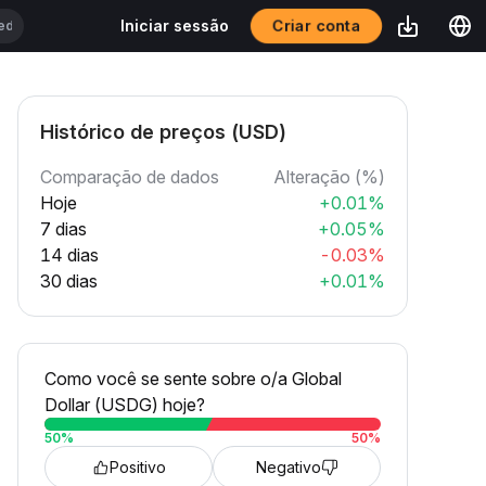
Criar conta
Iniciar sessão
Histórico de preços (USD)
Comparação de dados
Alteração (%)
Hoje
+0.01%
7 dias
+0.05%
14 dias
-0.03%
30 dias
+0.01%
Como você se sente sobre o/a Global
Dollar (USDG) hoje?
50
%
50
%
Positivo
Negativo