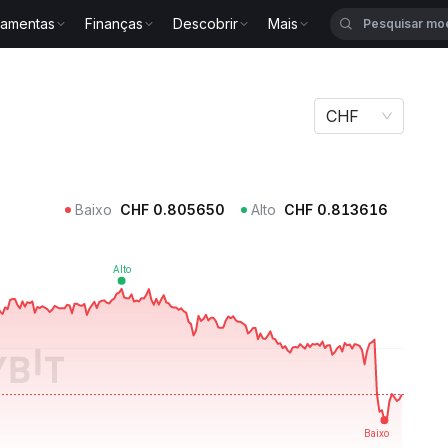
ramentas
Finanças
Descobrir
Mais
DG
CHF
Baixo
CHF
0.805650
Alto
CHF
0.813616