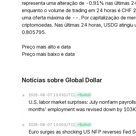
representa uma alteração de -0.91% nas últimas 
enquanto o volume de trading em 24 horas é CHF 
uma oferta máxima de --. Por capitalização de me
criptomoedas. Nas últimas 24 horas, USDG ating
0.805795.
Preço mais alto e data
Preço mais baixo e data
Notícias sobre Global Dollar
2026-08-07 13:03
(UTC)
Bullish
U.S. labor market surprises: July nonfarm payroll
months' employment was revised down by 103K
2026-08-07 13:00
(UTC)
Bullish
Euro surges as shocking US NFP reverses Fed S