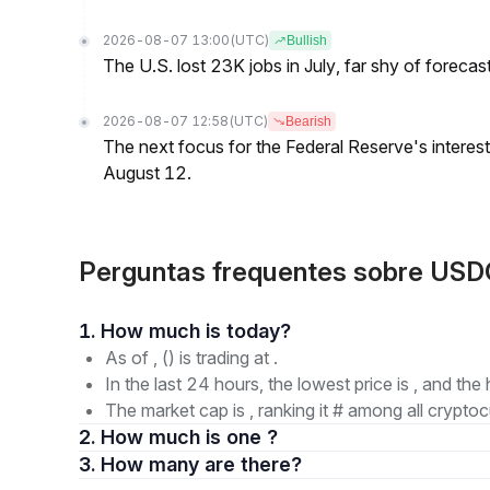
2026-08-07 13:00
(UTC)
Bullish
The U.S. lost 23K jobs in July, far shy of forecas
2026-08-07 12:58
(UTC)
Bearish
The next focus for the Federal Reserve's interest 
August 12.
Perguntas frequentes sobre USDG
1. How much is today?
As of , () is trading at .
In the last 24 hours, the lowest price is , and the 
The market cap is , ranking it # among all cryptoc
2. How much is one ?
3. How many are there?