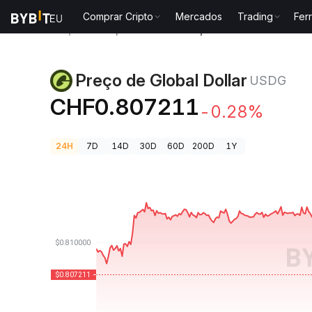
Comprar Cripto
Mercados
Trading
Fer
Preços de Criptomoedas
Preço de Global Dollar US
Preço de Global Dollar
USDG
CHF0.807211
-0.28%
24H
7D
14D
30D
60D
200D
1Y