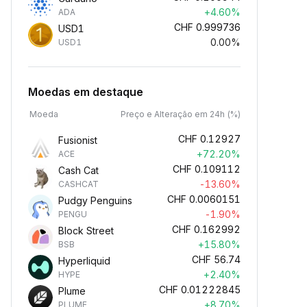
+4.60%
ADA
CHF
0.999736
USD1
0.00%
USD1
Moedas em destaque
Moeda
Preço e Alteração em 24h (%)
CHF
0.12927
Fusionist
+72.20%
ACE
CHF
0.109112
Cash Cat
-13.60%
CASHCAT
CHF
0.0060151
Pudgy Penguins
-1.90%
PENGU
CHF
0.162992
Block Street
+15.80%
BSB
CHF
56.74
Hyperliquid
+2.40%
HYPE
CHF
0.01222845
Plume
+8.70%
PLUME