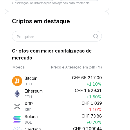
Observação: as informações são apenas para referência.
Criptos em destaque
Pesquisar
Criptos com maior capitalização de
mercado
Moeda
Preço e Alteração em 24h (%)
CHF
65,217.00
Bitcoin
+1.10%
BTC
CHF
1,929.31
Ethereum
+1.50%
ETH
CHF
1.039
XRP
-1.10%
XRP
CHF
73.88
Solana
+0.70%
SOL
CHF
0.200944
Cardano