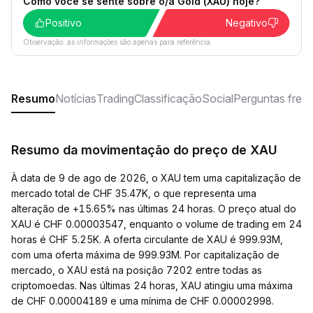
Como você se sente sobre o/a Gold (XAU) hoje?
Positivo
Negativo
Observação: as informações são apenas para referência.
Resumo
Notícias
Trading
Classificação
Social
Perguntas freq
Resumo da movimentação do preço de XAU
À data de 9 de ago de 2026, o XAU tem uma capitalização de
mercado total de CHF 35.47K, o que representa uma
alteração de +15.65% nas últimas 24 horas. O preço atual do
XAU é CHF 0.00003547, enquanto o volume de trading em 24
horas é CHF 5.25K. A oferta circulante de XAU é 999.93M,
com uma oferta máxima de 999.93M. Por capitalização de
mercado, o XAU está na posição 7202 entre todas as
criptomoedas. Nas últimas 24 horas, XAU atingiu uma máxima
de CHF 0.00004189 e uma mínima de CHF 0.00002998.