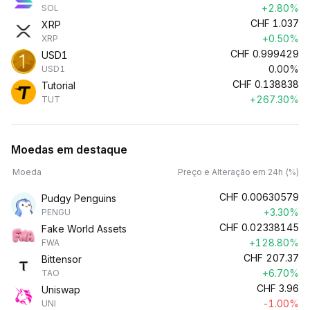
+2.80%
SOL
CHF
1.037
XRP
+0.50%
XRP
CHF
0.999429
USD1
0.00%
USD1
CHF
0.138838
Tutorial
+267.30%
TUT
Moedas em destaque
Moeda
Preço e Alteração em 24h (%)
CHF
0.00630579
Pudgy Penguins
+3.30%
PENGU
CHF
0.02338145
Fake World Assets
+128.80%
FWA
CHF
207.37
Bittensor
+6.70%
TAO
CHF
3.96
Uniswap
-1.00%
UNI