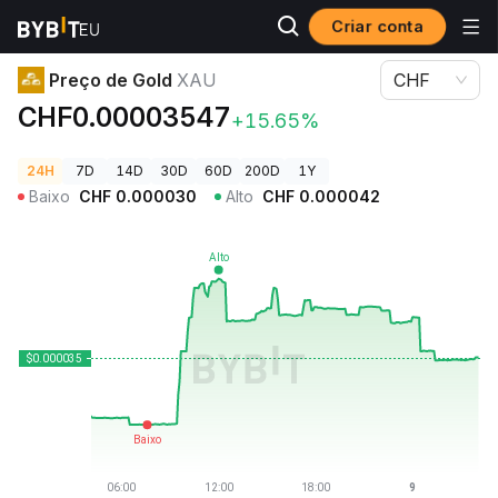
Criar conta
Preços de Criptomoedas
Preço de Gold XAU
Preço de Gold
XAU
CHF
CHF0.00003547
+15.65%
24H
7D
14D
30D
60D
200D
1Y
Baixo
CHF
0.000030
Alto
CHF
0.000042