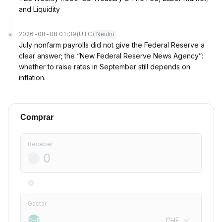
and Liquidity
2026-08-08 01:39
(UTC)
Neutro
July nonfarm payrolls did not give the Federal Reserve a
clear answer; the “New Federal Reserve News Agency”:
whether to raise rates in September still depends on
inflation.
Comprar
Receber
Gastar
CHF
CHF