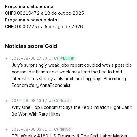
Preço mais alto e data
CHF0.00219472 a 18 de out de 2025
Preço mais baixo e data
CHF0.00002257 a 5 de ago de 2026
Notícias sobre Gold
2026-08-08 17:30
(UTC)
Bullish
July’s surprisingly weak jobs report coupled with a possible
cooling in inflation next week may lead the Fed to hold
interest rates steady at its next meeting, says Bloomberg
Economic’s @AnnaEconomist
2026-08-08 13:17
(UTC)
Neutro
Why One Top Economist Says the Fed’s Inflation Fight Can’t
Be Won With Rate Hikes
2026-08-08 03:01
(UTC)
Neutro
TBL Weekly #180: US Treasury & The Fed, Labor Market,