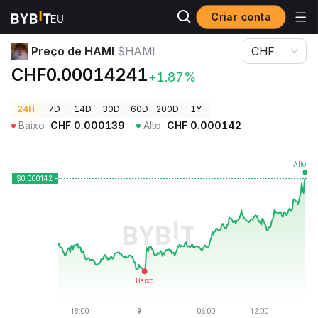
Criar conta
Preços de Criptomoedas
Preço de HAMI $HAMI
Preço de HAMI
$HAMI
CHF
CHF0.00014241
+1.87%
24H
7D
14D
30D
60D
200D
1Y
Baixo
CHF
0.000139
Alto
CHF
0.000142