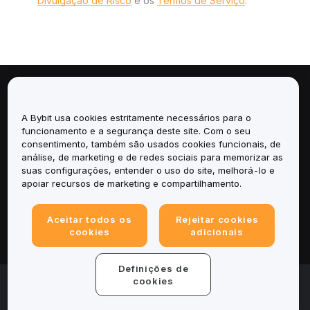
Divulgação de Risco
e os
Termos de Serviço
.
Sobre
A Bybit usa cookies estritamente necessários para o
Serviços
funcionamento e a segurança deste site. Com o seu
consentimento, também são usados cookies funcionais, de
análise, de marketing e de redes sociais para memorizar as
Suporte
suas configurações, entender o uso do site, melhorá-lo e
apoiar recursos de marketing e compartilhamento.
Produtos
Aceitar todos os
Rejeitar cookies
Legal
cookies
adicionais
Definições de
© 2025-2026 Bybit.eu. All rights reserved.
cookies
Termos de Serviço
|
Termos de Privacidade
|
Informações