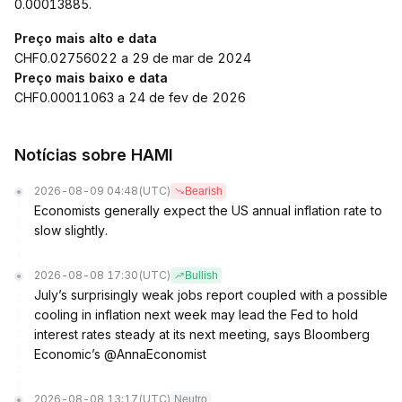
0.00013885.
Preço mais alto e data
CHF0.02756022 a 29 de mar de 2024
Preço mais baixo e data
CHF0.00011063 a 24 de fev de 2026
Notícias sobre HAMI
2026-08-09 04:48
(UTC)
Bearish
Economists generally expect the US annual inflation rate to
slow slightly.
2026-08-08 17:30
(UTC)
Bullish
July’s surprisingly weak jobs report coupled with a possible
cooling in inflation next week may lead the Fed to hold
interest rates steady at its next meeting, says Bloomberg
Economic’s @AnnaEconomist
2026-08-08 13:17
(UTC)
Neutro