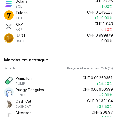
CHF
77.36
Solana
+1.00%
SOL
CHF
0.148117
Tutorial
+110.90%
TUT
CHF
1.043
XRP
-0.10%
XRP
CHF
0.999879
USD1
0.00%
USD1
Moedas em destaque
Moeda
Preço e Alteração em 24h (%)
CHF
0.00268351
Pump.fun
+15.20%
PUMP
CHF
0.00650599
Pudgy Penguins
+2.00%
PENGU
CHF
0.132194
Cash Cat
+32.50%
CASHCAT
CHF
208.97
Bittensor