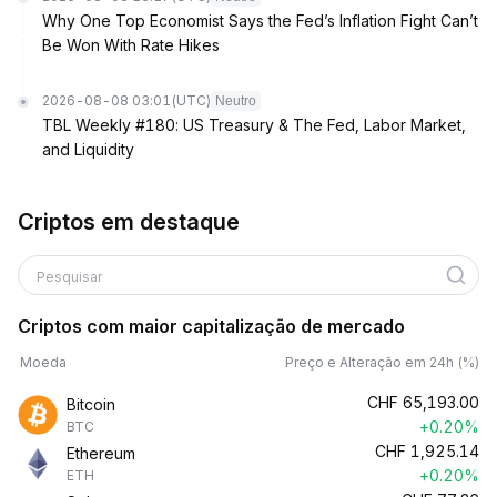
Why One Top Economist Says the Fed’s Inflation Fight Can’t
Be Won With Rate Hikes
2026-08-08 03:01
(UTC)
Neutro
TBL Weekly #180: US Treasury & The Fed, Labor Market,
and Liquidity
Criptos em destaque
Pesquisar
Criptos com maior capitalização de mercado
Moeda
Preço e Alteração em 24h (%)
CHF
65,193.00
Bitcoin
+0.20%
BTC
CHF
1,925.14
Ethereum
+0.20%
ETH