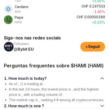
+5.90%
TAO
CHF
0.197553
Cardano
-1.40%
ADA
CHF
0.00000289
Pepe
+0.20%
PEPE
Siga-nos nas redes sociais
Followers
+
Seguir
@Bybit EU
Perguntas frequentes sobre $HAMI (HAMI)
1. How much is today?
As of , () is trading at .
In the last 24 hours, the lowest price is , and the highest
price is , with a trading volume of .
The market cap is , ranking it # among all cryptocurrencies.
2. How much is one ?