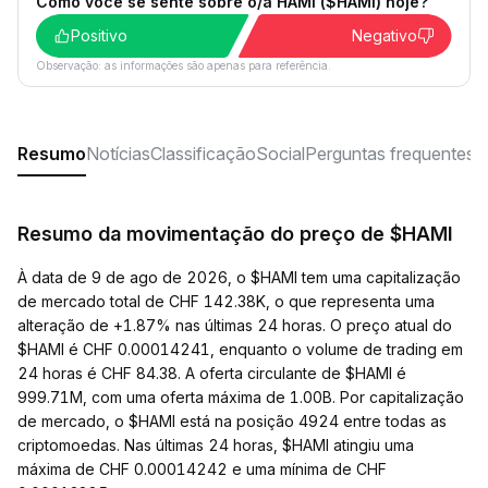
Como você se sente sobre o/a HAMI ($HAMI) hoje?
Positivo
Negativo
Observação: as informações são apenas para referência.
Resumo
Notícias
Classificação
Social
Perguntas frequentes
Resumo da movimentação do preço de $HAMI
À data de 9 de ago de 2026, o $HAMI tem uma capitalização
de mercado total de CHF 142.38K, o que representa uma
alteração de +1.87% nas últimas 24 horas. O preço atual do
$HAMI é CHF 0.00014241, enquanto o volume de trading em
24 horas é CHF 84.38. A oferta circulante de $HAMI é
999.71M, com uma oferta máxima de 1.00B. Por capitalização
de mercado, o $HAMI está na posição 4924 entre todas as
criptomoedas. Nas últimas 24 horas, $HAMI atingiu uma
máxima de CHF 0.00014242 e uma mínima de CHF