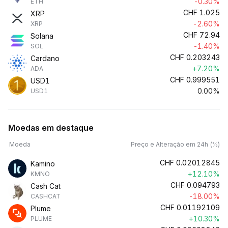
-0.30%
ETH
CHF
1.025
XRP
-2.60%
XRP
CHF
72.94
Solana
-1.40%
SOL
CHF
0.203243
Cardano
+7.20%
ADA
CHF
0.999551
USD1
0.00%
USD1
Moedas em destaque
Moeda
Preço e Alteração em 24h (%)
CHF
0.02012845
Kamino
+12.10%
KMNO
CHF
0.094793
Cash Cat
-18.00%
CASHCAT
CHF
0.01192109
Plume
+10.30%
PLUME