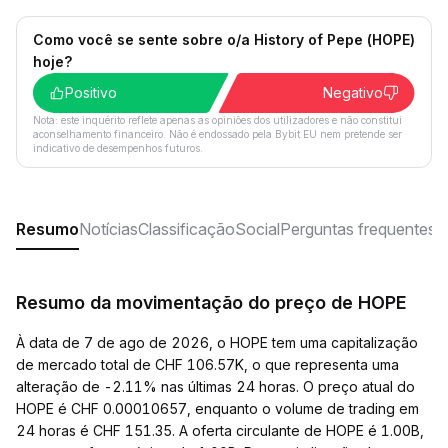
Como você se sente sobre o/a History of Pepe (HOPE)
hoje?
Positivo
Negativo
Nota: este inquérito reflete apenas as opiniões dos utilizadores e não constitui
aconselhamento financeiro. Não é endossado pela Bybit EU nem pretende ser
indicativo de desempenhos futuros.
Resumo
Notícias
Classificação
Social
Perguntas frequentes
Resumo da movimentação do preço de HOPE
À data de 7 de ago de 2026, o HOPE tem uma capitalização
de mercado total de CHF 106.57K, o que representa uma
alteração de -2.11% nas últimas 24 horas. O preço atual do
HOPE é CHF 0.00010657, enquanto o volume de trading em
24 horas é CHF 151.35. A oferta circulante de HOPE é 1.00B,