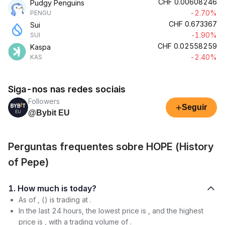
CHF
0.00608246
Pudgy Penguins
-2.70%
PENGU
CHF
0.673367
Sui
-1.90%
SUI
CHF
0.02558259
Kaspa
-2.40%
KAS
Siga-nos nas redes sociais
Followers
+
Seguir
@Bybit EU
Perguntas frequentes sobre HOPE (History
of Pepe)
1. How much is today?
As of , () is trading at .
In the last 24 hours, the lowest price is , and the highest
price is , with a trading volume of .