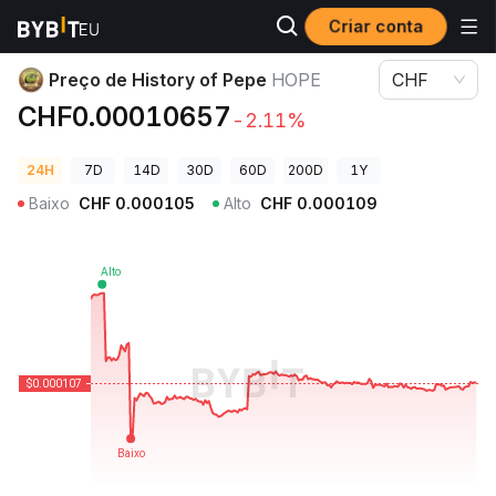
Criar conta
Preços de Criptomoedas
Preço de History of Pepe HOPE
Preço de History of Pepe
HOPE
CHF
CHF0.00010657
-2.11%
24H
7D
14D
30D
60D
200D
1Y
Baixo
CHF
0.000105
Alto
CHF
0.000109