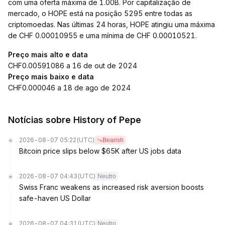
com uma oferta máxima de 1.00B. Por capitalização de
mercado, o HOPE está na posição 5295 entre todas as
criptomoedas. Nas últimas 24 horas, HOPE atingiu uma máxima
de CHF 0.00010955 e uma mínima de CHF 0.00010521.
Preço mais alto e data
CHF0.00591086 a 16 de out de 2024
Preço mais baixo e data
CHF0.000046 a 18 de ago de 2024
Notícias sobre History of Pepe
2026-08-07 05:22
(UTC)
Bearish
Bitcoin price slips below $65K after US jobs data
2026-08-07 04:43
(UTC)
Neutro
Swiss Franc weakens as increased risk aversion boosts
safe-haven US Dollar
2026-08-07 04:31
(UTC)
Neutro