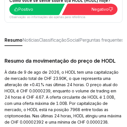
Como você se sente sobre o/a HODL (HODL) hoje?
Positivo
Negativo
Observação: as informações são apenas para referência.
Resumo
Notícias
Classificação
Social
Perguntas frequentes
Resumo da movimentação do preço de HODL
À data de 9 de ago de 2026, o HODL tem uma capitalização
de mercado total de CHF 23.90K, o que representa uma
alteração de +0.41% nas últimas 24 horas. O preço atual do
HODL é CHF 0.0000239, enquanto o volume de trading em
24 horas é CHF 4.67. A oferta circulante de HODL é 1.00B,
com uma oferta máxima de 1.00B. Por capitalização de
mercado, o HODL está na posição 7968 entre todas as
criptomoedas. Nas últimas 24 horas, HODL atingiu uma máxima
de CHF 0.00002392 e uma mínima de CHF 0.0000238.