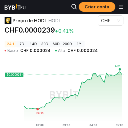
Criar conta
Preços de Criptomoedas
Preço de HODL HODL
Preço de HODL
HODL
CHF
CHF0.0000239
+0.41%
24H
7D
14D
30D
60D
200D
1Y
Baixo
CHF
0.000024
Alto
CHF
0.000024