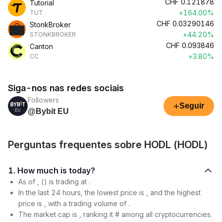
CHF
0.121878
Tutorial
+164.00%
TUT
CHF
0.03290146
StonkBroker
+44.20%
STONKBROKER
CHF
0.093846
Canton
+3.80%
CC
Siga-nos nas redes sociais
Followers
+
Seguir
@Bybit EU
Perguntas frequentes sobre HODL (HODL)
1. How much is today?
As of , () is trading at .
In the last 24 hours, the lowest price is , and the highest
price is , with a trading volume of .
The market cap is , ranking it # among all cryptocurrencies.