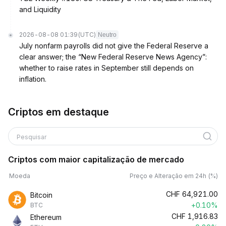
and Liquidity
2026-08-08 01:39
(UTC)
Neutro
July nonfarm payrolls did not give the Federal Reserve a
clear answer; the “New Federal Reserve News Agency”:
whether to raise rates in September still depends on
inflation.
Criptos em destaque
Pesquisar
Criptos com maior capitalização de mercado
Moeda
Preço e Alteração em 24h (%)
CHF
64,921.00
Bitcoin
+0.10%
BTC
CHF
1,916.83
Ethereum