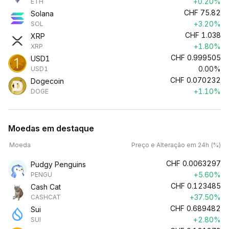
+0.20%
ETH
CHF
75.82
Solana
+3.20%
SOL
CHF
1.038
XRP
+1.80%
XRP
CHF
0.999505
USD1
0.00%
USD1
CHF
0.070232
Dogecoin
+1.10%
DOGE
Moedas em destaque
Moeda
Preço e Alteração em 24h (%)
CHF
0.0063297
Pudgy Penguins
+5.60%
PENGU
CHF
0.123485
Cash Cat
+37.50%
CASHCAT
CHF
0.689482
Sui
+2.80%
SUI