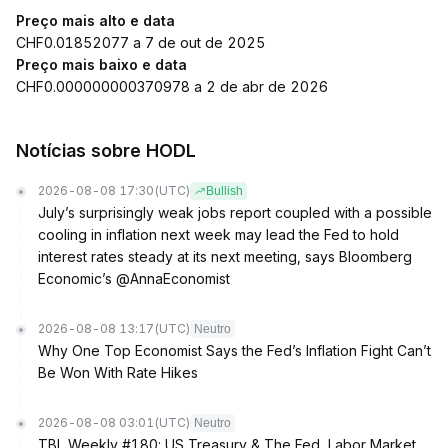
Preço mais alto e data
CHF0.01852077 a 7 de out de 2025
Preço mais baixo e data
CHF0.000000000370978 a 2 de abr de 2026
Notícias sobre HODL
2026-08-08 17:30
(UTC)
Bullish
July’s surprisingly weak jobs report coupled with a possible
cooling in inflation next week may lead the Fed to hold
interest rates steady at its next meeting, says Bloomberg
Economic’s @AnnaEconomist
2026-08-08 13:17
(UTC)
Neutro
Why One Top Economist Says the Fed’s Inflation Fight Can’t
Be Won With Rate Hikes
2026-08-08 03:01
(UTC)
Neutro
TBL Weekly #180: US Treasury & The Fed, Labor Market,