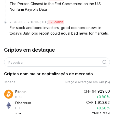
The Person Closest to the Fed Commented on the U.S.
Nonfarm Payrolls Data
2026-08-07 16:35
(UTC)
Bearish
For stock and bond investors, good economic news in
today’s July jobs report could equal bad news for markets.
Criptos em destaque
Pesquisar
Criptos com maior capitalização de mercado
Moeda
Preço e Alteração em 24h (%)
CHF
64,929.00
Bitcoin
+0.80%
BTC
CHF
1,913.62
Ethereum
+0.60%
ETH
CHF
1.024