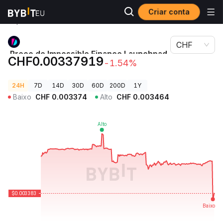
Criar conta
Preços de
Preço de Impossible Finance Launchpad
Criptomoedas
IDIA
CHF
Preço de Impossible Finance Launchpad
CHF0.00337919
-1.54%
IDIA
24H
7D
14D
30D
60D
200D
1Y
Baixo
CHF
0.003374
Alto
CHF
0.003464