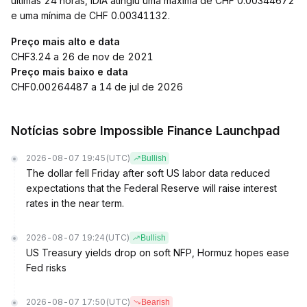
últimas 24 horas, IDIA atingiu uma máxima de CHF 0.00344672
e uma mínima de CHF 0.00341132.
Preço mais alto e data
CHF3.24 a 26 de nov de 2021
Preço mais baixo e data
CHF0.00264487 a 14 de jul de 2026
Notícias sobre Impossible Finance Launchpad
2026-08-07 19:45
(UTC)
Bullish
The dollar fell Friday after soft US labor data reduced
expectations that the Federal Reserve will raise interest
rates in the near term.
2026-08-07 19:24
(UTC)
Bullish
US Treasury yields drop on soft NFP, Hormuz hopes ease
Fed risks
2026-08-07 17:50
(UTC)
Bearish