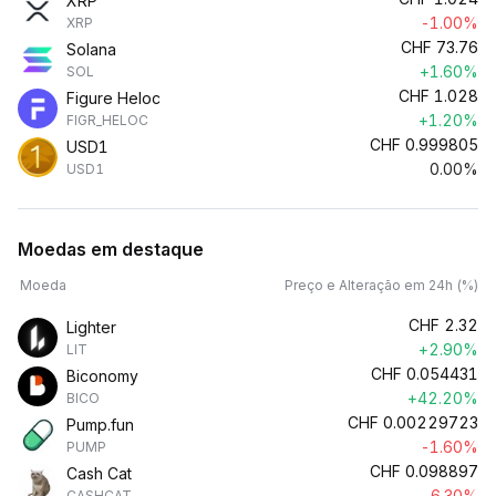
XRP
-1.00%
XRP
CHF
73.76
Solana
+1.60%
SOL
CHF
1.028
Figure Heloc
+1.20%
FIGR_HELOC
CHF
0.999805
USD1
0.00%
USD1
Moedas em destaque
Moeda
Preço e Alteração em 24h (%)
CHF
2.32
Lighter
+2.90%
LIT
CHF
0.054431
Biconomy
+42.20%
BICO
CHF
0.00229723
Pump.fun
-1.60%
PUMP
CHF
0.098897
Cash Cat
-6.30%
CASHCAT