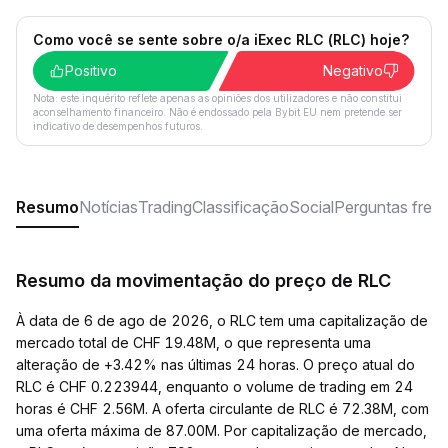
Como você se sente sobre o/a iExec RLC (RLC) hoje?
Positivo
Negativo
Nota: este inquérito reflete apenas as opiniões dos utilizadores e não constitui
aconselhamento financeiro. Não é endossado pela Bybit EU nem pretende ser
indicativo de desempenhos futuros.
Resumo
Notícias
Trading
Classificação
Social
Perguntas freq
Resumo da movimentação do preço de RLC
À data de 6 de ago de 2026, o RLC tem uma capitalização de
mercado total de CHF 19.48M, o que representa uma
alteração de +3.42% nas últimas 24 horas. O preço atual do
RLC é CHF 0.223944, enquanto o volume de trading em 24
horas é CHF 2.56M. A oferta circulante de RLC é 72.38M, com
uma oferta máxima de 87.00M. Por capitalização de mercado,