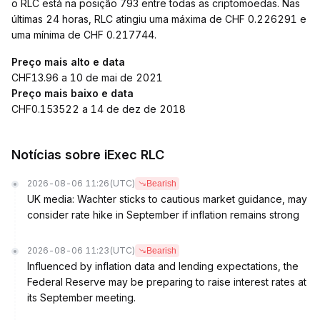
o RLC está na posição 793 entre todas as criptomoedas. Nas
últimas 24 horas, RLC atingiu uma máxima de CHF 0.226291 e
uma mínima de CHF 0.217744.
Preço mais alto e data
CHF13.96 a 10 de mai de 2021
Preço mais baixo e data
CHF0.153522 a 14 de dez de 2018
Notícias sobre iExec RLC
2026-08-06 11:26
(UTC)
Bearish
UK media: Wachter sticks to cautious market guidance, may
consider rate hike in September if inflation remains strong
2026-08-06 11:23
(UTC)
Bearish
Influenced by inflation data and lending expectations, the
Federal Reserve may be preparing to raise interest rates at
its September meeting.