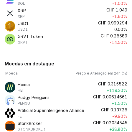
-1.00%
SOL
CHF
1.049
XRP
-1.60%
XRP
CHF
0.999294
USD1
0.00%
USD1
CHF
0.28589
GRVT Token
-14.50%
GRVT
Moedas em destaque
Moeda
Preço e Alteração em 24h (%)
CHF
0.315522
Heima
+119.30%
HEI
CHF
0.00614661
Pudgy Penguins
+1.50%
PENGU
CHF
0.13728
Artificial Superintelligence Alliance
-9.90%
FET
CHF
0.02034545
StonkBroker
+38.80%
STONKBROKER