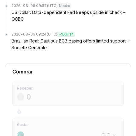
2026-08-06 09:57
(UTC)
Neutro
US Dollar: Data-dependent Fed keeps upside in check –
OCBC
2026-08-06 09:24
(UTC)
Bullish
Brazilian Real: Cautious BCB easing offers limited support –
Societe Generale
Comprar
Receber
Gastar
CHF
CHF