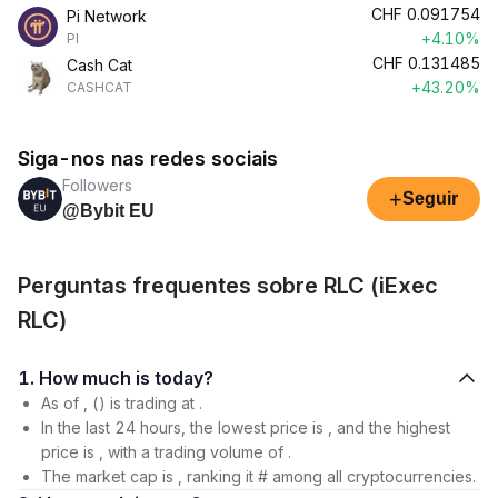
CHF
0.091754
Pi Network
+4.10%
PI
CHF
0.131485
Cash Cat
+43.20%
CASHCAT
Siga-nos nas redes sociais
Followers
+
Seguir
@Bybit EU
Perguntas frequentes sobre RLC (iExec
RLC)
1. How much is today?
As of , () is trading at .
In the last 24 hours, the lowest price is , and the highest
price is , with a trading volume of .
The market cap is , ranking it # among all cryptocurrencies.