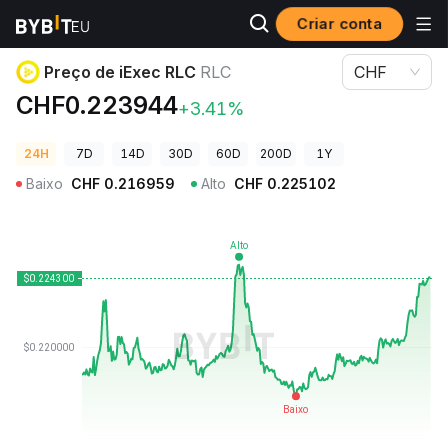
Criar conta
Preços de Criptomoedas
Preço de iExec RLC RLC
Preço de iExec RLC
RLC
CHF
CHF0.223944
+3.41%
24H
7D
14D
30D
60D
200D
1Y
Baixo
CHF
0.216959
Alto
CHF
0.225102