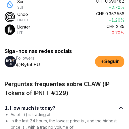
CHF
0.690482
Sui
+2.70%
SUI
CHF
0.352556
Ondo
+1.20%
ONDO
CHF
2.35
Lighter
-0.70%
LIT
Siga-nos nas redes sociais
Followers
+
Seguir
@Bybit EU
Perguntas frequentes sobre CLAW (IP
Tokens of IPNFT #129)
1. How much is today?
As of , () is trading at .
In the last 24 hours, the lowest price is , and the highest
price is , with a trading volume of .