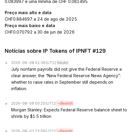
0.083997 e uma mínima de CHF 0.081495.
Preço mais alto e data
CHF0.884697 a 24 de ago de 2025
Preço mais baixo e data
CHF0.070792 a 30 de jun de 2026
Notícias sobre IP Tokens of IPNFT #129
2026-08-08 01:39
(UTC)
Neutro
July nonfarm payrolls did not give the Federal Reserve a
clear answer; the “New Federal Reserve News Agency”:
whether to raise rates in September still depends on
inflation.
2026-08-08 00:25
(UTC)
Bearish
Morgan Stanley: Expects Federal Reserve balance sheet to
shrink by $1.5 trillion
2026-08-07 23:28
(UTC)
Bearish