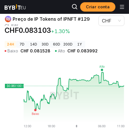
Criar conta
Preços de Criptomoedas
Preço de IP Tokens of IPNFT #129 CLAW
Preço de IP Tokens of IPNFT #129
CHF
CLAW
CHF0.083103
+1.30%
24H
7D
14D
30D
60D
200D
1Y
Baixo
CHF
0.081528
Alto
CHF
0.083992