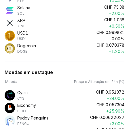
+0.40%
ETH
CHF
75.38
Solana
+2.00%
SOL
CHF
1.038
XRP
+0.50%
XRP
CHF
0.999831
USD1
0.00%
USD1
CHF
0.070378
Dogecoin
+1.20%
DOGE
Moedas em destaque
Moeda
Preço e Alteração em 24h (%)
CHF
0.951372
Cysic
+34.00%
CYS
CHF
0.057304
Biconomy
+25.90%
BICO
CHF
0.00622027
Pudgy Penguins
+3.00%
PENGU