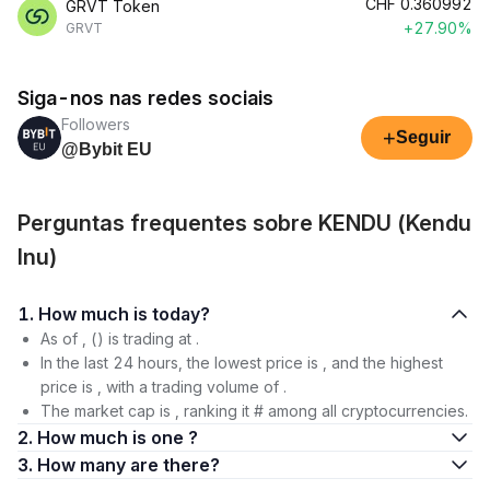
CHF
0.360992
GRVT Token
+27.90%
GRVT
Siga-nos nas redes sociais
Followers
+
Seguir
@Bybit EU
Perguntas frequentes sobre KENDU (Kendu
Inu)
1. How much is today?
As of , () is trading at .
In the last 24 hours, the lowest price is , and the highest
price is , with a trading volume of .
The market cap is , ranking it # among all cryptocurrencies.
2. How much is one ?
3. How many are there?