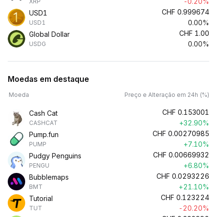
-0.20%
XRP
CHF
0.999674
USD1
0.00%
USD1
CHF
1.00
Global Dollar
0.00%
USDG
Moedas em destaque
Moeda
Preço e Alteração em 24h (%)
CHF
0.153001
Cash Cat
+32.90%
CASHCAT
CHF
0.00270985
Pump.fun
+7.10%
PUMP
CHF
0.00669932
Pudgy Penguins
+6.80%
PENGU
CHF
0.0293226
Bubblemaps
+21.10%
BMT
CHF
0.123224
Tutorial
-20.20%
TUT