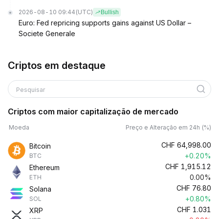
2026-08-10 09:44
(UTC)
Bullish
Euro: Fed repricing supports gains against US Dollar –
Societe Generale
Criptos em destaque
Pesquisar
Criptos com maior capitalização de mercado
Moeda
Preço e Alteração em 24h (%)
CHF
64,998.00
Bitcoin
+0.20%
BTC
CHF
1,915.12
Ethereum
0.00%
ETH
CHF
76.80
Solana
+0.80%
SOL
CHF
1.031
XRP