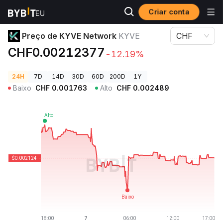
Criar conta
Preços de Criptomoedas
Preço de KYVE Network KYVE
Preço de KYVE Network
KYVE
CHF
CHF0.00212377
-12.19%
24H
7D
14D
30D
60D
200D
1Y
Baixo
CHF
0.001763
Alto
CHF
0.002489