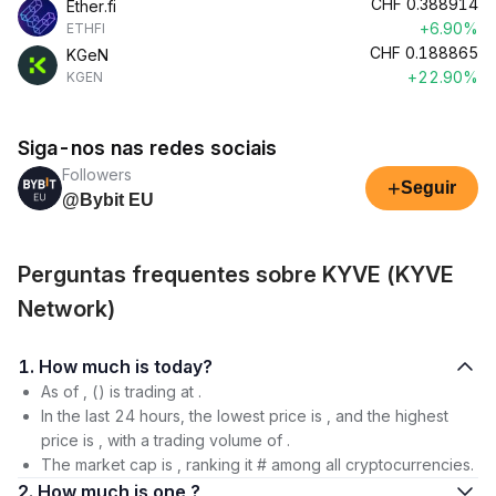
CHF
0.388914
Ether.fi
+6.90%
ETHFI
CHF
0.188865
KGeN
+22.90%
KGEN
Siga-nos nas redes sociais
Followers
+
Seguir
@Bybit EU
Perguntas frequentes sobre KYVE (KYVE
Network)
1. How much is today?
As of , () is trading at .
In the last 24 hours, the lowest price is , and the highest
price is , with a trading volume of .
The market cap is , ranking it # among all cryptocurrencies.
2. How much is one ?