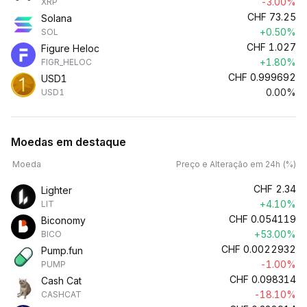
-3.00%
XRP
CHF
73.25
Solana
+0.50%
SOL
CHF
1.027
Figure Heloc
+1.80%
FIGR_HELOC
CHF
0.999692
USD1
0.00%
USD1
Moedas em destaque
Moeda
Preço e Alteração em 24h (%)
CHF
2.34
Lighter
+4.10%
LIT
CHF
0.054119
Biconomy
+53.00%
BICO
CHF
0.0022932
Pump.fun
-1.00%
PUMP
CHF
0.098314
Cash Cat
-18.10%
CASHCAT