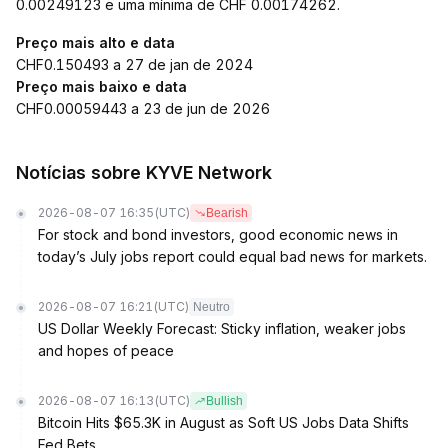
0.00249123 e uma mínima de CHF 0.00174262.
Preço mais alto e data
CHF0.150493 a 27 de jan de 2024
Preço mais baixo e data
CHF0.00059443 a 23 de jun de 2026
Notícias sobre KYVE Network
2026-08-07 16:35
(UTC)
Bearish
For stock and bond investors, good economic news in
today’s July jobs report could equal bad news for markets.
2026-08-07 16:21
(UTC)
Neutro
US Dollar Weekly Forecast: Sticky inflation, weaker jobs
and hopes of peace
2026-08-07 16:13
(UTC)
Bullish
Bitcoin Hits $65.3K in August as Soft US Jobs Data Shifts
Fed Bets