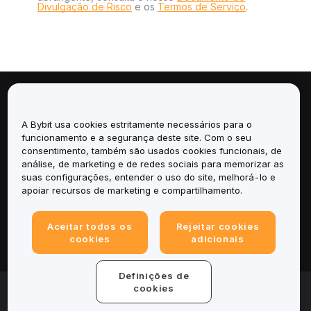
Divulgação de Risco
e os
Termos de Serviço
.
Sobre
A Bybit usa cookies estritamente necessários para o
Serviços
funcionamento e a segurança deste site. Com o seu
consentimento, também são usados cookies funcionais, de
análise, de marketing e de redes sociais para memorizar as
Suporte
suas configurações, entender o uso do site, melhorá-lo e
apoiar recursos de marketing e compartilhamento.
Produtos
Aceitar todos os
Rejeitar cookies
Legal
cookies
adicionais
Definições de
© 2025-2026 Bybit.eu. Todos os direitos reservados.
cookies
Termos de Serviço
|
Termos de Privacidade
|
Informações