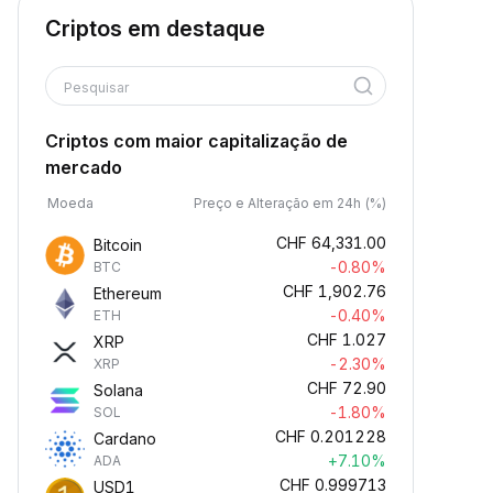
Criptos em destaque
Pesquisar
Criptos com maior capitalização de
mercado
Moeda
Preço e Alteração em 24h (%)
CHF
64,331.00
Bitcoin
-0.80%
BTC
CHF
1,902.76
Ethereum
-0.40%
ETH
CHF
1.027
XRP
-2.30%
XRP
CHF
72.90
Solana
-1.80%
SOL
CHF
0.201228
Cardano
+7.10%
ADA
CHF
0.999713
USD1