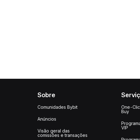
Sobre
Servi
Comunidades Bybit
One-Cli
Buy
Anúncios
Program
VIP
Visão geral das
comissões e transações
Program