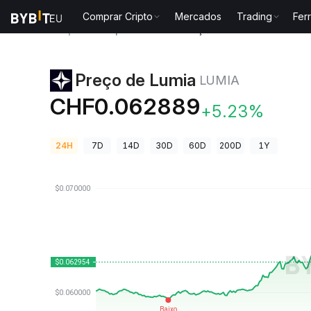
Comprar Cripto
Mercados
Trading
Fer
Preços de Criptomoedas
Preço de Lumia LUMIA
Preço de Lumia
LUMIA
CHF0.062889
+5.23%
24H
7D
14D
30D
60D
200D
1Y