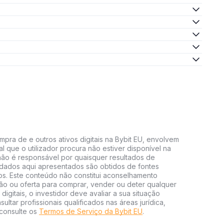
mpra de e outros ativos digitais na Bybit EU, envolvem
al que o utilizador procura não estiver disponível na
U não é responsável por quaisquer resultados de
 dados aqui apresentados são obtidos de fontes
vos. Este conteúdo não constitui aconselhamento
ão ou oferta para comprar, vender ou deter qualquer
 digitais, o investidor deve avaliar a sua situação
ultar profissionais qualificados nas áreas jurídica,
 consulte os
Termos de Serviço da Bybit EU
.