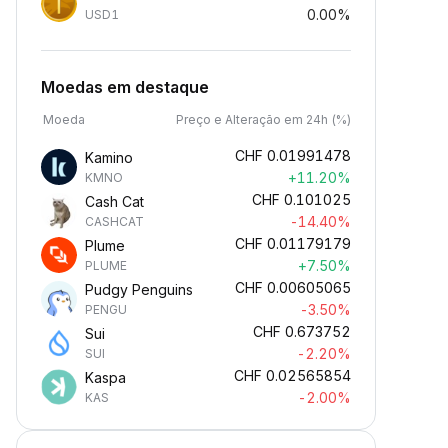
0.00%
USD1
Moedas em destaque
Moeda
Preço e Alteração em 24h (%)
CHF
0.01991478
Kamino
+11.20%
KMNO
CHF
0.101025
Cash Cat
-14.40%
CASHCAT
CHF
0.01179179
Plume
+7.50%
PLUME
CHF
0.00605065
Pudgy Penguins
-3.50%
PENGU
CHF
0.673752
Sui
-2.20%
SUI
CHF
0.02565854
Kaspa
-2.00%
KAS