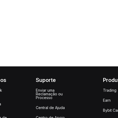
ços
Suporte
Produ
ck
Enviar uma
Trading
Reclamação ou
Processo
Earn
a
Central de Ajuda
Bybit Ca
a de
Centro de Apoio