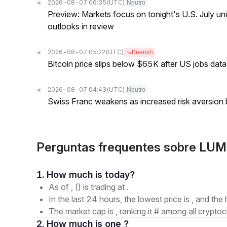
2026-08-07 06:35
(UTC)
Neutro
Preview: Markets focus on tonight's U.S. July un
outlooks in review
2026-08-07 05:22
(UTC)
Bearish
Bitcoin price slips below $65K after US jobs data
2026-08-07 04:43
(UTC)
Neutro
Swiss Franc weakens as increased risk aversion
Perguntas frequentes sobre LUM
1. How much is today?
As of , () is trading at .
In the last 24 hours, the lowest price is , and the 
The market cap is , ranking it # among all cryptoc
2. How much is one ?