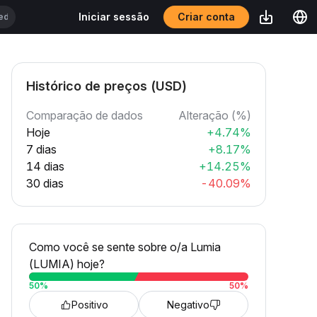
Criar conta
Iniciar sessão
Histórico de preços (USD)
Comparação de dados
Alteração (%)
Hoje
+4.74%
7 dias
+8.17%
14 dias
+14.25%
30 dias
-40.09%
Como você se sente sobre o/a Lumia
(LUMIA) hoje?
50
%
50
%
Positivo
Negativo