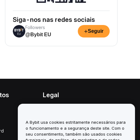
Siga-nos nas redes sociais
Followers
+
Seguir
@Bybit EU
tos
Legal
Política de conflitos de
interesses
A Bybit usa cookies estritamente necessários para
Resumo da Política de
Custódia e Administração
o funcionamento e a segurança deste site. Com o
rd
seu consentimento, também são usados cookies
Informação ESG
funcionais, de análise, de marketing e de redes