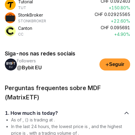
CHF
0.092403
Tutorial
+150.80%
TUT
CHF
0.02925565
StonkBroker
+22.60%
STONKBROKER
CHF
0.095691
Canton
+4.90%
CC
Siga-nos nas redes sociais
Followers
+
Seguir
@Bybit EU
Perguntas frequentes sobre MDF
(MatrixETF)
1. How much is today?
As of , () is trading at .
In the last 24 hours, the lowest price is , and the highest
price is , with a trading volume of .