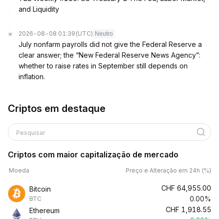
and Liquidity
2026-08-08 01:39
(UTC)
Neutro
July nonfarm payrolls did not give the Federal Reserve a
clear answer; the “New Federal Reserve News Agency”:
whether to raise rates in September still depends on
inflation.
Criptos em destaque
Pesquisar
Criptos com maior capitalização de mercado
Moeda
Preço e Alteração em 24h (%)
CHF
64,955.00
Bitcoin
0.00%
BTC
CHF
1,918.55
Ethereum