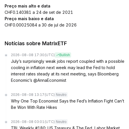
Preço mais alto e data
CHF0.140381 a 24 de set de 2021
Preço mais baixo e data
CHF0.00025084 a 30 de jul de 2026
Notícias sobre MatrixETF
2026-08-08 17:30
(UTC)
Bullish
July’s surprisingly weak jobs report coupled with a possible
cooling in inflation next week may lead the Fed to hold
interest rates steady at its next meeting, says Bloomberg
Economic’s @AnnaEconomist
2026-08-08 13:17
(UTC)
Neutro
Why One Top Economist Says the Fed’s Inflation Fight Can’t
Be Won With Rate Hikes
2026-08-08 03:01
(UTC)
Neutro
TBL Weekly #180: US Treasury & The Fed, Labor Market,