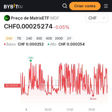
Criar conta
Preços de Criptomoedas
Preço de MatrixETF MDF
Preço de MatrixETF
MDF
CHF
CHF0.00025274
-0.05%
24H
7D
14D
30D
60D
200D
1Y
Baixo
CHF
0.000252
Alto
CHF
0.000254