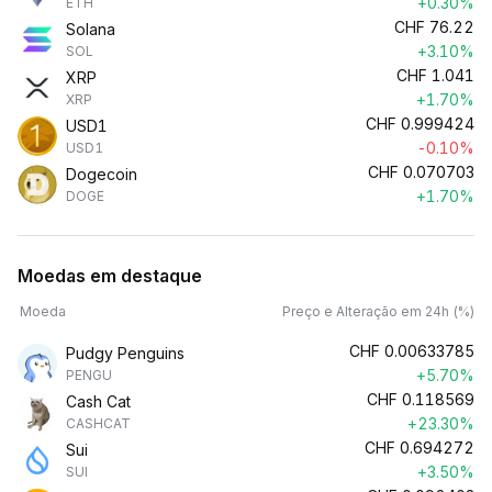
+0.30%
ETH
CHF
76.22
Solana
+3.10%
SOL
CHF
1.041
XRP
+1.70%
XRP
CHF
0.999424
USD1
-0.10%
USD1
CHF
0.070703
Dogecoin
+1.70%
DOGE
Moedas em destaque
Moeda
Preço e Alteração em 24h (%)
CHF
0.00633785
Pudgy Penguins
+5.70%
PENGU
CHF
0.118569
Cash Cat
+23.30%
CASHCAT
CHF
0.694272
Sui
+3.50%
SUI