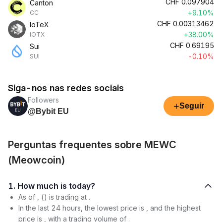
CHF
0.097904
Canton
+9.10%
CC
CHF
0.00313462
IoTeX
+38.00%
IOTX
CHF
0.69195
Sui
-0.10%
SUI
Siga-nos nas redes sociais
Followers
+
Seguir
@Bybit EU
Perguntas frequentes sobre MEWC
(Meowcoin)
1. How much is today?
As of , () is trading at .
In the last 24 hours, the lowest price is , and the highest
price is , with a trading volume of .