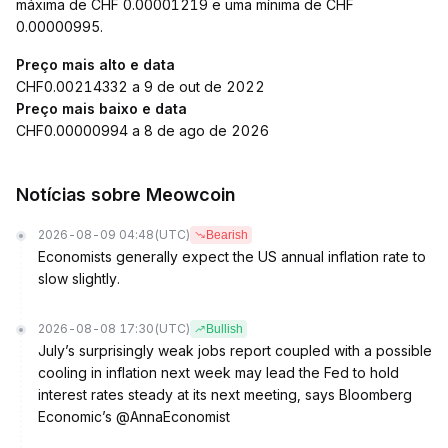
máxima de CHF 0.00001219 e uma mínima de CHF
0.00000995.
Preço mais alto e data
CHF0.00214332 a 9 de out de 2022
Preço mais baixo e data
CHF0.00000994 a 8 de ago de 2026
Notícias sobre Meowcoin
2026-08-09 04:48
(UTC)
Bearish
Economists generally expect the US annual inflation rate to
slow slightly.
2026-08-08 17:30
(UTC)
Bullish
July’s surprisingly weak jobs report coupled with a possible
cooling in inflation next week may lead the Fed to hold
interest rates steady at its next meeting, says Bloomberg
Economic’s @AnnaEconomist