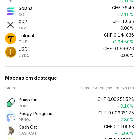
+0.10%
ETH
CHF
76.40
Solana
+2.10%
SOL
CHF
1.035
XRP
0.00%
XRP
CHF
0.144836
Tutorial
+194.50%
TUT
CHF
0.999626
USD1
0.00%
USD1
Moedas em destaque
Moeda
Preço e Alteração em 24h (%)
CHF
0.00251528
Pump.fun
+9.10%
PUMP
CHF
0.00636175
Pudgy Penguins
+2.80%
PENGU
CHF
0.110953
Cash Cat
+16.60%
CASHCAT