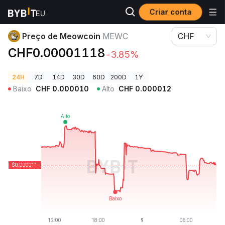
Criar conta
Preços de Criptomoedas
Preço de Meowcoin MEWC
Preço de Meowcoin
MEWC
CHF
CHF0.00001118
-3.85%
24H
7D
14D
30D
60D
200D
1Y
Baixo
CHF
0.000010
Alto
CHF
0.000012