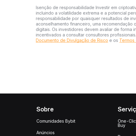
Isenção de responsabilidade Investir em criptoati
incluindo a volatilidade extrema e a potencial per
responsabilidade por quaisquer resultados de inv
aconselhamento financeiro, uma recomendação ou
digitais. Os investidores devem avaliar de forma 
incentivados a consultar consultores profissionai
Documento de Divulgação de Risco
e os
Termos 
Sobre
Servi
Comunidades Bybit
One-Cli
Buy
Anúncios