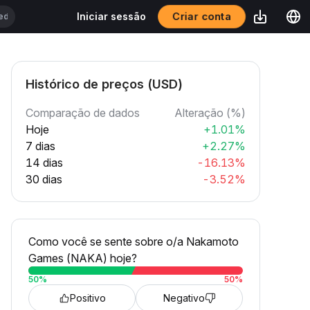
Criar conta
Iniciar sessão
Histórico de preços (USD)
Comparação de dados
Alteração (%)
Hoje
+1.01%
7 dias
+2.27%
14 dias
-16.13%
30 dias
-3.52%
Como você se sente sobre o/a Nakamoto
Games (NAKA) hoje?
50
%
50
%
Positivo
Negativo