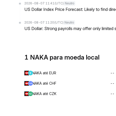
2026-08-07 11:41
(UTC)
Neutro
US Dollar Index Price Forecast: Likely to find dir
2026-08-07 11:20
(UTC)
Neutro
US Dollar: Strong payrolls may offer only limited
1 NAKA para moeda local
NAKA até EUR
--
NAKA até CHF
--
NAKA até CZK
--