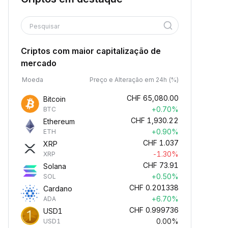
Pesquisar
Criptos com maior capitalização de
mercado
Moeda
Preço e Alteração em 24h (%)
CHF
65,080.00
Bitcoin
+0.70%
BTC
CHF
1,930.22
Ethereum
+0.90%
ETH
CHF
1.037
XRP
-1.30%
XRP
CHF
73.91
Solana
+0.50%
SOL
CHF
0.201338
Cardano
+6.70%
ADA
CHF
0.999736
USD1
0.00%
USD1