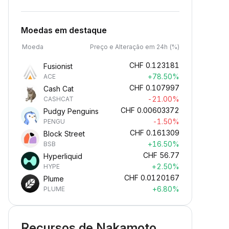
Moedas em destaque
Moeda
Preço e Alteração em 24h (%)
CHF
0.123181
Fusionist
+78.50%
ACE
CHF
0.107997
Cash Cat
-21.00%
CASHCAT
CHF
0.00603372
Pudgy Penguins
-1.50%
PENGU
CHF
0.161309
Block Street
+16.50%
BSB
CHF
56.77
Hyperliquid
+2.50%
HYPE
CHF
0.0120167
Plume
+6.80%
PLUME
Recursos de Nakamoto