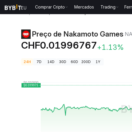
Comprar Cripto
Mercados
Trading
Fer
Preços de Criptomoedas
Preço de Nakamoto Game
Preço de Nakamoto Games
N
CHF0.01996767
+1.13%
24H
7D
14D
30D
60D
200D
1Y