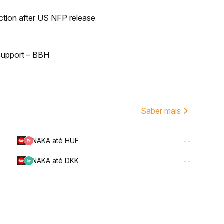
ection after US NFP release
 support – BBH
Saber mais
NAKA até HUF
--
NAKA até DKK
--