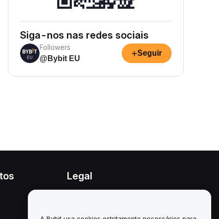
Siga-nos nas redes sociais
Followers
+
Seguir
@Bybit EU
tos
Legal
Política de conflitos de
interesses
A Bybit usa cookies estritamente necessários para