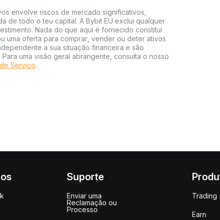
vos envolve riscos de mercado significativos,
da de todo o teu capital. A Bybit EU exclui qualquer
estimento. Nada do que aqui é fornecido constitui
 uma oferta para comprar, vender ou deter ativos
independente a sua situação financeira e são
s. Para uma visão geral abrangente, consulta o nosso
de Serviço
.
ços
Suporte
Produ
ck
Enviar uma
Trading
Reclamação ou
Processo
Earn