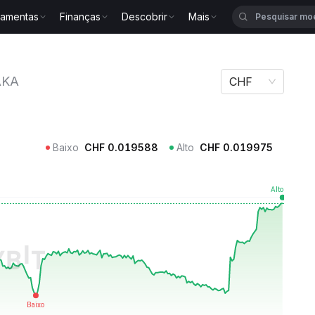
ramentas
Finanças
Descobrir
Mais
s NAKA
AKA
CHF
Baixo
CHF
0.019588
Alto
CHF
0.019975