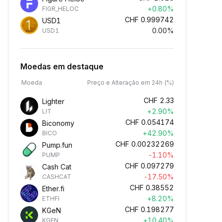
+0.80%
FIGR_HELOC
CHF
0.999742
USD1
0.00%
USD1
Moedas em destaque
Moeda
Preço e Alteração em 24h (%)
CHF
2.33
Lighter
+2.90%
LIT
CHF
0.054174
Biconomy
+42.90%
BICO
CHF
0.00232269
Pump.fun
-1.10%
PUMP
CHF
0.097279
Cash Cat
-17.50%
CASHCAT
CHF
0.38552
Ether.fi
+8.20%
ETHFI
CHF
0.198277
KGeN
+10.40%
KGEN