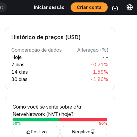
Criar conta
Iniciar sessão
Histórico de preços (USD)
Comparação de dados
Alteração (%)
Hoje
--
7 dias
-0.71%
14 dias
-1.59%
30 dias
-1.86%
Como você se sente sobre o/a
NerveNetwork (NVT) hoje?
50
%
50
%
Positivo
Negativo