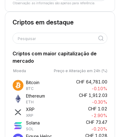
Observação: as informações são apenas para referência.
Criptos em destaque
Pesquisar
Criptos com maior capitalização de
mercado
Moeda
Preço e Alteração em 24h (%)
CHF
64,781.00
Bitcoin
-0.10%
BTC
CHF
1,912.03
Ethereum
-0.30%
ETH
CHF
1.02
XRP
-2.90%
XRP
CHF
73.47
Solana
-0.20%
SOL
CHF
1.028
Figure Heloc