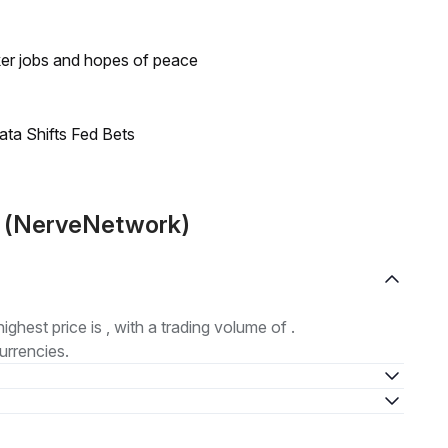
ker jobs and hopes of peace
ata Shifts Fed Bets
T (NerveNetwork)
highest price is , with a trading volume of .
urrencies.