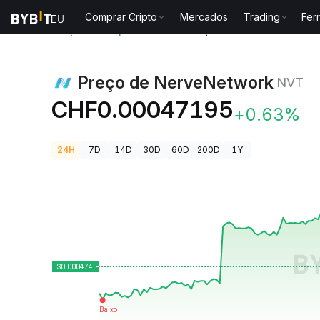
Comprar Cripto
Mercados
Trading
Fer
Preços de Criptomoedas
Preço de NerveNetwork N
Preço de NerveNetwork
NVT
CHF0.00047195
+0.63%
24H
7D
14D
30D
60D
200D
1Y