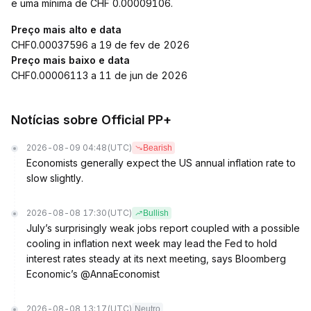
e uma mínima de CHF 0.00009106.
Preço mais alto e data
CHF0.00037596 a 19 de fev de 2026
Preço mais baixo e data
CHF0.00006113 a 11 de jun de 2026
Notícias sobre Official PP+
2026-08-09 04:48
(UTC)
Bearish
Economists generally expect the US annual inflation rate to
slow slightly.
2026-08-08 17:30
(UTC)
Bullish
July’s surprisingly weak jobs report coupled with a possible
cooling in inflation next week may lead the Fed to hold
interest rates steady at its next meeting, says Bloomberg
Economic’s @AnnaEconomist
2026-08-08 13:17
(UTC)
Neutro