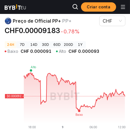
Criar conta
Preços de Criptomoedas
Preço de Official PP+ PP+
Preço de Official PP+
PP+
CHF
CHF0.00009183
-0.78%
24H
7D
14D
30D
60D
200D
1Y
Baixo
CHF
0.000091
Alto
CHF
0.000093