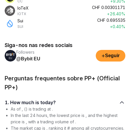
+9.30%
CC
CHF
0.00301171
IoTeX
+26.40%
IOTX
CHF
0.695535
Sui
+0.40%
SUI
Siga-nos nas redes sociais
Followers
+
Seguir
@Bybit EU
Perguntas frequentes sobre PP+ (Official
PP+)
1. How much is today?
As of , () is trading at .
In the last 24 hours, the lowest price is , and the highest
price is , with a trading volume of .
The market cap is , ranking it # among all cryptocurrencies.