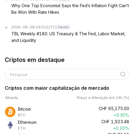
Why One Top Economist Says the Fed’s Inflation Fight Can’t
Be Won With Rate Hikes
2026-08-08 03:01
(UTC)
Neutro
TBL Weekly #180: US Treasury & The Fed, Labor Market,
and Liquidity
Criptos em destaque
Pesquisar
Criptos com maior capitalização de mercado
Moeda
Preço e Alteração em 24h (%)
CHF
65,175.00
Bitcoin
+0.30%
BTC
CHF
1,923.48
Ethereum
+0.20%
ETH