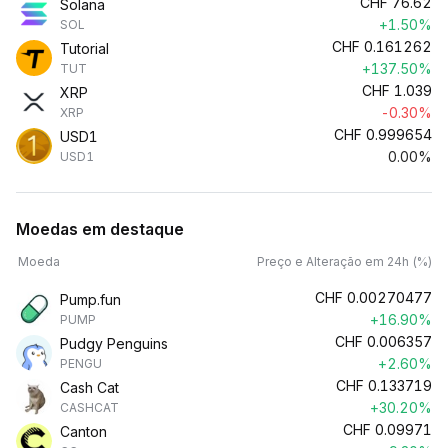
CHF
76.62
Solana
+1.50%
SOL
CHF
0.161262
Tutorial
+137.50%
TUT
CHF
1.039
XRP
-0.30%
XRP
CHF
0.999654
USD1
0.00%
USD1
Moedas em destaque
Moeda
Preço e Alteração em 24h (%)
CHF
0.00270477
Pump.fun
+16.90%
PUMP
CHF
0.006357
Pudgy Penguins
+2.60%
PENGU
CHF
0.133719
Cash Cat
+30.20%
CASHCAT
CHF
0.09971
Canton