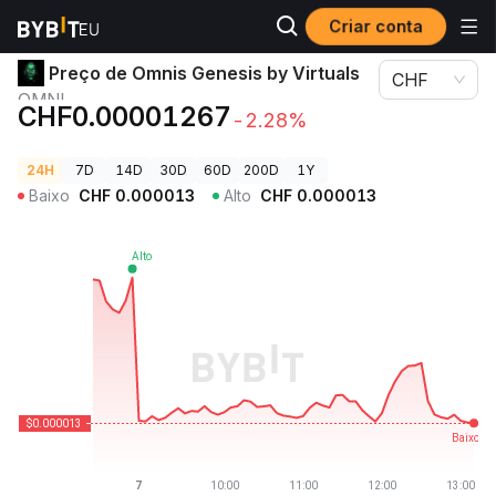
Criar conta
Preços de Criptomoedas
Preço de Omnis Genesis by Virtuals OMNI
Preço de Omnis Genesis by Virtuals
CHF
OMNI
CHF0.00001267
-2.28%
24H
7D
14D
30D
60D
200D
1Y
Baixo
CHF
0.000013
Alto
CHF
0.000013