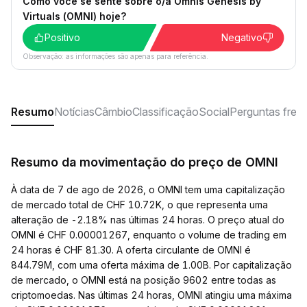
Como você se sente sobre o/a Omnis Genesis by
Virtuals (OMNI) hoje?
Positivo
Negativo
Observação: as informações são apenas para referência.
Resumo
Notícias
Câmbio
Classificação
Social
Perguntas freq
Resumo da movimentação do preço de OMNI
À data de 7 de ago de 2026, o OMNI tem uma capitalização
de mercado total de CHF 10.72K, o que representa uma
alteração de -2.18% nas últimas 24 horas. O preço atual do
OMNI é CHF 0.00001267, enquanto o volume de trading em
24 horas é CHF 81.30. A oferta circulante de OMNI é
844.79M, com uma oferta máxima de 1.00B. Por capitalização
de mercado, o OMNI está na posição 9602 entre todas as
criptomoedas. Nas últimas 24 horas, OMNI atingiu uma máxima