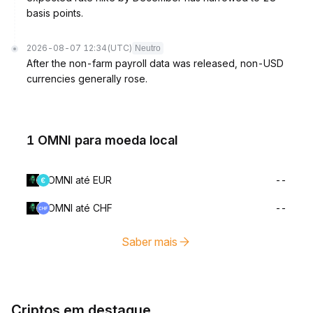
basis points.
2026-08-07 12:34
(UTC)
Neutro
After the non-farm payroll data was released, non-USD
currencies generally rose.
1 OMNI para moeda local
OMNI até EUR
--
OMNI até CHF
--
Saber mais
Criptos em destaque