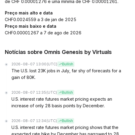
de CHF 0.00001276 e uma mínima de CHF 0.00001261.
Preço mais alto e data
CHF0.0024559 a 3 de jan de 2025
Preço mais baixo e data
CHF0.00001267 a 7 de ago de 2026
Notícias sobre Omnis Genesis by Virtuals
2026-08-07 13:00
(UTC)
Bullish
The U.S. lost 23K jobs in July, far shy of forecasts for a
gain of 80K.
2026-08-07 12:35
(UTC)
Bullish
U.S. interest rate futures market pricing expects an
increase of only 28 basis points by December.
2026-08-07 12:34
(UTC)
Bullish
U.S. interest rate futures market pricing shows that the
expected rate hike by December has narrowed to 28