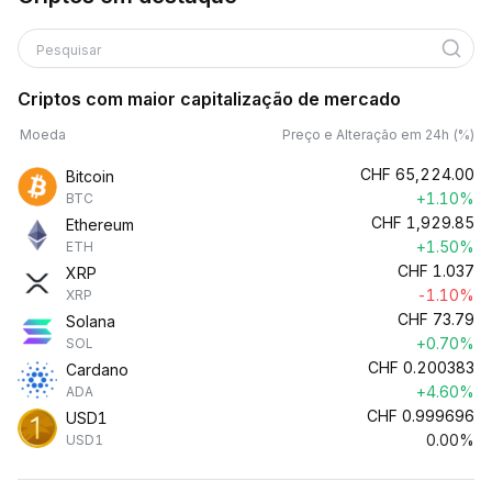
Pesquisar
Criptos com maior capitalização de mercado
Moeda
Preço e Alteração em 24h (%)
CHF
65,224.00
Bitcoin
+1.10%
BTC
CHF
1,929.85
Ethereum
+1.50%
ETH
CHF
1.037
XRP
-1.10%
XRP
CHF
73.79
Solana
+0.70%
SOL
CHF
0.200383
Cardano
+4.60%
ADA
CHF
0.999696
USD1
0.00%
USD1