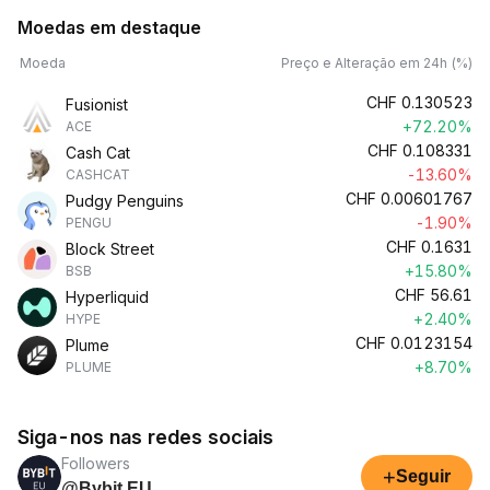
Moedas em destaque
Moeda
Preço e Alteração em 24h (%)
CHF
0.130523
Fusionist
+72.20%
ACE
CHF
0.108331
Cash Cat
-13.60%
CASHCAT
CHF
0.00601767
Pudgy Penguins
-1.90%
PENGU
CHF
0.1631
Block Street
+15.80%
BSB
CHF
56.61
Hyperliquid
+2.40%
HYPE
CHF
0.0123154
Plume
+8.70%
PLUME
Siga-nos nas redes sociais
Followers
+
Seguir
@Bybit EU