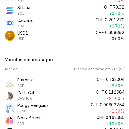
-1.30%
XRP
CHF
73.92
Solana
+0.50%
SOL
CHF
0.201279
Cardano
+6.70%
ADA
CHF
0.999692
USD1
0.00%
USD1
Moedas em destaque
Moeda
Preço e Alteração em 24h (%)
CHF
0.133004
Fusionist
+78.50%
ACE
CHF
0.112984
Cash Cat
-21.00%
CASHCAT
CHF
0.00602754
Pudgy Penguins
-1.50%
PENGU
CHF
0.163686
Block Street
+16.50%
BSB