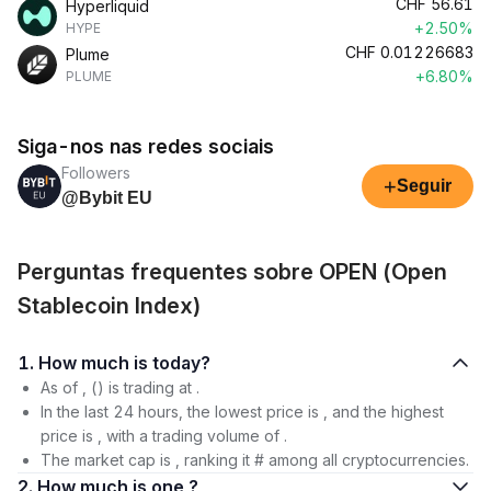
CHF
56.61
Hyperliquid
+2.50%
HYPE
CHF
0.01226683
Plume
+6.80%
PLUME
Siga-nos nas redes sociais
Followers
+
Seguir
@Bybit EU
Perguntas frequentes sobre OPEN (Open
Stablecoin Index)
1. How much is today?
As of , () is trading at .
In the last 24 hours, the lowest price is , and the highest
price is , with a trading volume of .
The market cap is , ranking it # among all cryptocurrencies.
2. How much is one ?