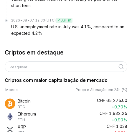
short term.
2026-08-07 12:30
(UTC)
Bullish
U.S. unemployment rate in July was 4.1%, compared to an
expected 4.2%
Criptos em destaque
Pesquisar
Criptos com maior capitalização de mercado
Moeda
Preço e Alteração em 24h (%)
CHF
65,275.00
Bitcoin
+0.70%
BTC
CHF
1,932.25
Ethereum
+0.90%
ETH
CHF
1.038
XRP