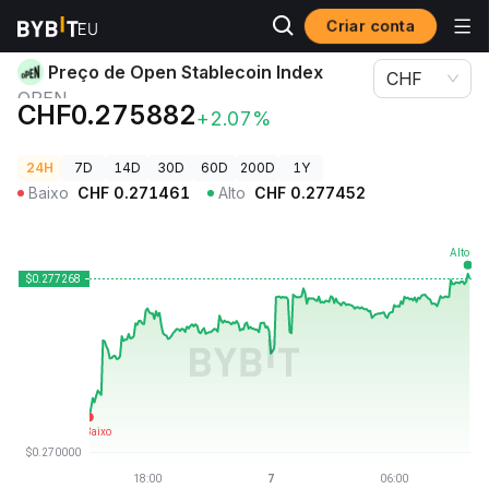
Criar conta
Preços de Criptomoedas
Preço de Open Stablecoin Index OPEN
Preço de Open Stablecoin Index
CHF
OPEN
CHF0.275882
+2.07%
24H
7D
14D
30D
60D
200D
1Y
Baixo
CHF
0.271461
Alto
CHF
0.277452