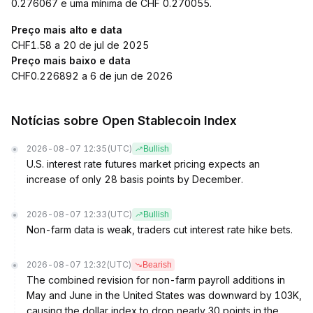
0.276067 e uma mínima de CHF 0.270055.
Preço mais alto e data
CHF1.58 a 20 de jul de 2025
Preço mais baixo e data
CHF0.226892 a 6 de jun de 2026
Notícias sobre Open Stablecoin Index
2026-08-07 12:35
(UTC)
Bullish
U.S. interest rate futures market pricing expects an
increase of only 28 basis points by December.
2026-08-07 12:33
(UTC)
Bullish
Non-farm data is weak, traders cut interest rate hike bets.
2026-08-07 12:32
(UTC)
Bearish
The combined revision for non-farm payroll additions in
May and June in the United States was downward by 103K,
causing the dollar index to drop nearly 30 points in the