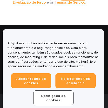
Divulgação de Risco
e os
Termos de Serviço
.
Sobre
A Bybit usa cookies estritamente necessários para o
Serviços
funcionamento e a segurança deste site. Com o seu
consentimento, também são usados cookies funcionais, de
análise, de marketing e de redes sociais para memorizar as
Suporte
suas configurações, entender o uso do site, melhorá-lo e
apoiar recursos de marketing e compartilhamento.
Produtos
Aceitar todos os
Rejeitar cookies
Legal
cookies
adicionais
Definições de
© 2025-2026 Bybit.eu. Todos os direitos reservados.
cookies
Termos de Serviço
|
Termos de Privacidade
|
Informações