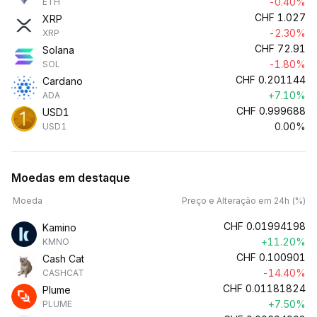
-0.40%
ETH
CHF
1.027
XRP
-2.30%
XRP
CHF
72.91
Solana
-1.80%
SOL
CHF
0.201144
Cardano
+7.10%
ADA
CHF
0.999688
USD1
0.00%
USD1
Moedas em destaque
Moeda
Preço e Alteração em 24h (%)
CHF
0.01994198
Kamino
+11.20%
KMNO
CHF
0.100901
Cash Cat
-14.40%
CASHCAT
CHF
0.01181824
Plume
+7.50%
PLUME