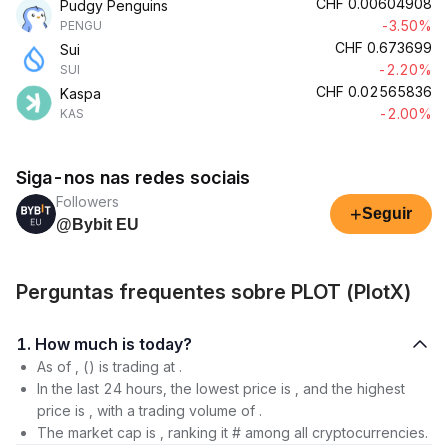
CHF
0.00604908
Pudgy Penguins
-3.50%
PENGU
CHF
0.673699
Sui
-2.20%
SUI
CHF
0.02565836
Kaspa
-2.00%
KAS
Siga-nos nas redes sociais
Followers
+
Seguir
@Bybit EU
Perguntas frequentes sobre PLOT (PlotX)
1. How much is today?
As of , () is trading at .
In the last 24 hours, the lowest price is , and the highest
price is , with a trading volume of .
The market cap is , ranking it # among all cryptocurrencies.