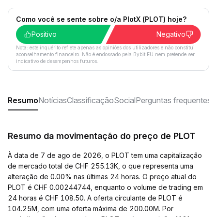
Como você se sente sobre o/a PlotX (PLOT) hoje?
Positivo
Negativo
Nota: este inquérito reflete apenas as opiniões dos utilizadores e não constitui
aconselhamento financeiro. Não é endossado pela Bybit EU nem pretende ser
indicativo de desempenhos futuros.
Resumo
Notícias
Classificação
Social
Perguntas frequentes
Resumo da movimentação do preço de PLOT
À data de 7 de ago de 2026, o PLOT tem uma capitalização
de mercado total de CHF 255.13K, o que representa uma
alteração de 0.00% nas últimas 24 horas. O preço atual do
PLOT é CHF 0.00244744, enquanto o volume de trading em
24 horas é CHF 108.50. A oferta circulante de PLOT é
104.25M, com uma oferta máxima de 200.00M. Por