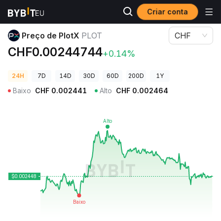
Criar conta
Preços de Criptomoedas
Preço de PlotX PLOT
Preço de PlotX
PLOT
CHF
CHF0.00244744
+0.14%
24H
7D
14D
30D
60D
200D
1Y
Baixo
CHF
0.002441
Alto
CHF
0.002464