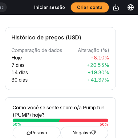
Criar conta
Iniciar sessão
Histórico de preços (USD)
Comparação de dados
Alteração (%)
Hoje
-8.10%
7 dias
+20.55%
14 dias
+19.30%
30 dias
+41.37%
Como você se sente sobre o/a Pump.fun
(PUMP) hoje?
50
%
50
%
Positivo
Negativo