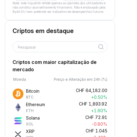
Nota: este inquérito reflete apenas as opiniões dos utilizadores e
não constitui aconselhamento financeiro. Não é endossado pela
Bybit EU nem pretende ser indicativo de desempenhos futuros.
Criptos em destaque
Pesquisar
Criptos com maior capitalização de
mercado
Moeda
Preço e Alteração em 24h (%)
CHF
64,182.00
Bitcoin
+0.50%
BTC
CHF
1,893.92
Ethereum
+1.60%
ETH
CHF
72.91
Solana
-0.80%
SOL
CHF
1.045
XRP