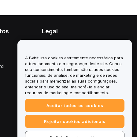
tos
Legal
Política de conflitos de
interesses
A Bybit usa cookies estritamente necessários para
Resumo da Política de
Custódia e Administração
o funcionamento e a segurança deste site. Com o
rd
seu consentimento, também são usados cookies
Informação ESG
funcionais, de análise, de marketing e de redes
sociais para memorizar as suas configurações,
White Papers de
entender o uso do site, melhorá-lo e apoiar
criptoativos
recursos de marketing e compartilhamento.
Aceitar todos os cookies
Rejeitar cookies adicionais