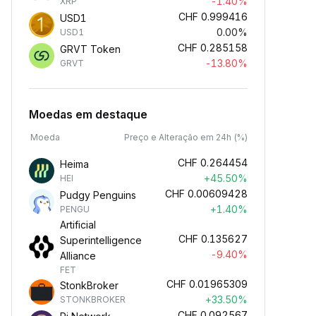
-1.40%
XRP
CHF
0.999416
USD1
0.00%
USD1
CHF
0.285158
GRVT Token
-13.80%
GRVT
Moedas em destaque
Moeda
Preço e Alteração em 24h (%)
CHF
0.264454
Heima
+45.50%
HEI
CHF
0.00609428
Pudgy Penguins
+1.40%
PENGU
Artificial
CHF
0.135627
Superintelligence
-9.40%
Alliance
FET
CHF
0.01965309
StonkBroker
+33.50%
STONKBROKER
CHF
0.092567