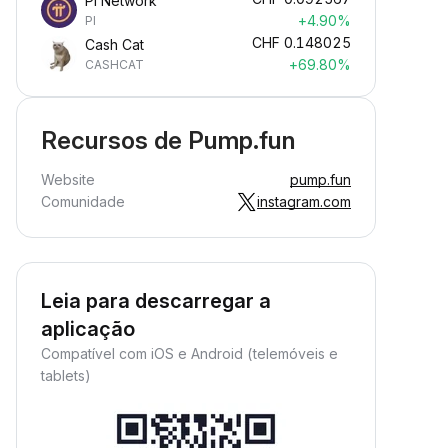
Pi Network
+4.90%
PI
CHF
0.148025
Cash Cat
+69.80%
CASHCAT
Recursos de Pump.fun
Website
pump.fun
Comunidade
instagram.com
Leia para descarregar a
aplicação
Compatível com iOS e Android (telemóveis e
tablets)