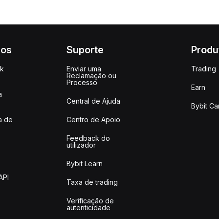
ços
Suporte
Produ
ck
Enviar uma
Trading
Reclamação ou
Processo
Earn
a
Central de Ajuda
Bybit Ca
a de
Centro de Apoio
Feedback do
utilizador
Bybit Learn
API
Taxa de trading
Verificação de
autenticidade