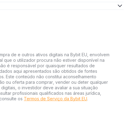
mpra de e outros ativos digitais na Bybit EU, envolvem
al que o utilizador procura não estiver disponível na
U não é responsável por quaisquer resultados de
 dados aqui apresentados são obtidos de fontes
vos. Este conteúdo não constitui aconselhamento
ão ou oferta para comprar, vender ou deter qualquer
 digitais, o investidor deve avaliar a sua situação
ultar profissionais qualificados nas áreas jurídica,
 consulte os
Termos de Serviço da Bybit EU
.