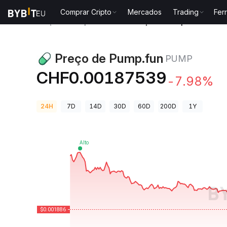
Comprar Cripto
Mercados
Trading
Fer
Preços de Criptomoedas
Preço de Pump.fun PUMP
Preço de Pump.fun
PUMP
CHF0.00187539
-7.98%
24H
7D
14D
30D
60D
200D
1Y