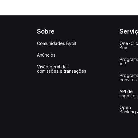
Sobre
Servi
Comunidades Bybit
One-Cli
Buy
Anúncios
Program
VIP
Visão geral das
comissões e transações
Program
convites
API de
impostos
Open
Banking 