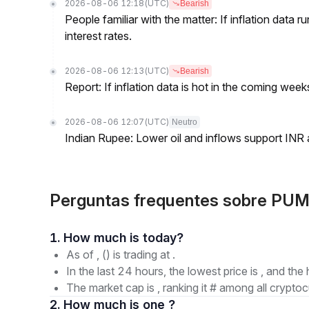
2026-08-06 12:18
(UTC)
Bearish
People familiar with the matter: If inflation data 
interest rates.
2026-08-06 12:13
(UTC)
Bearish
Report: If inflation data is hot in the coming week
2026-08-06 12:07
(UTC)
Neutro
Indian Rupee: Lower oil and inflows support INR
Perguntas frequentes sobre PUM
1. How much is today?
As of , () is trading at .
In the last 24 hours, the lowest price is , and the 
The market cap is , ranking it # among all cryptoc
2. How much is one ?