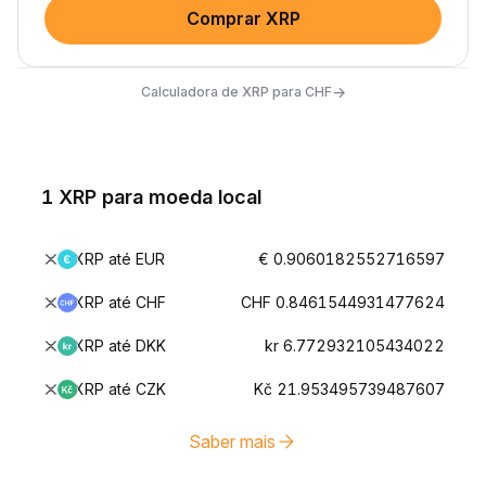
Comprar XRP
→
Calculadora de XRP para CHF
1 XRP para moeda local
XRP até EUR
€ 0.9060182552716597
XRP até CHF
CHF 0.8461544931477624
XRP até DKK
kr 6.772932105434022
XRP até CZK
Kč 21.953495739487607
Saber mais