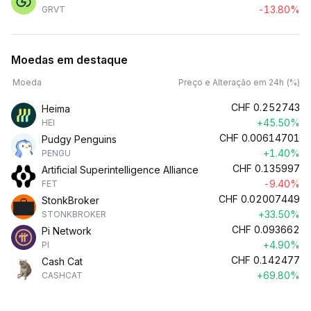
-13.80%
GRVT
Moedas em destaque
Moeda
Preço e Alteração em 24h (%)
CHF
0.252743
Heima
+45.50%
HEI
CHF
0.00614701
Pudgy Penguins
+1.40%
PENGU
CHF
0.135997
Artificial Superintelligence Alliance
-9.40%
FET
CHF
0.02007449
StonkBroker
+33.50%
STONKBROKER
CHF
0.093662
Pi Network
+4.90%
PI
CHF
0.142477
Cash Cat
+69.80%
CASHCAT