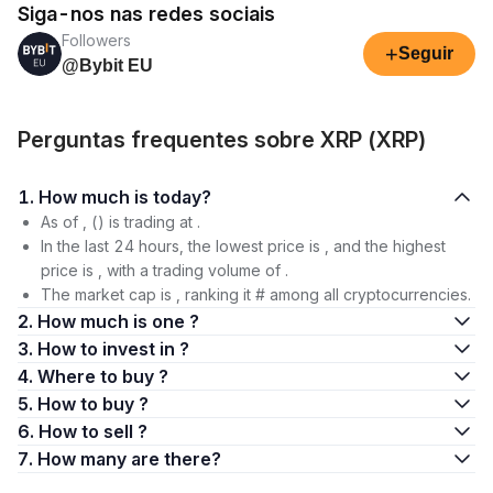
Siga-nos nas redes sociais
Followers
+
Seguir
@Bybit EU
Perguntas frequentes sobre XRP (XRP)
1. How much is today?
As of , () is trading at .
In the last 24 hours, the lowest price is , and the highest
price is , with a trading volume of .
The market cap is , ranking it # among all cryptocurrencies.
2. How much is one ?
3. How to invest in ?
4. Where to buy ?
5. How to buy ?
6. How to sell ?
7. How many are there?