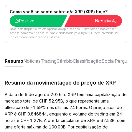
Como você se sente sobre o/a XRP (XRP) hoje?
Positivo
Negativo
Nota: este inquérito reflete apenas as opiniões dos utilizadores e não constitui
aconselhamento financeiro. Não é endossado pela Bybit EU nem pretende ser
indicativo de desempenhos futuros.
Resumo
Notícias
Trading
Câmbio
Classificação
Social
Pergunt
Resumo da movimentação do preço de XRP
À data de 6 de ago de 2026, o XRP tem uma capitalização de
mercado total de CHF 52.95B, o que representa uma
alteração de -1.59% nas últimas 24 horas. O preço atual do
XRP é CHF 0.846844, enquanto o volume de trading em 24
horas é CHF 1.27B. A oferta circulante de XRP é 62.53B, com
uma oferta máxima de 100.00B. Por capitalização de