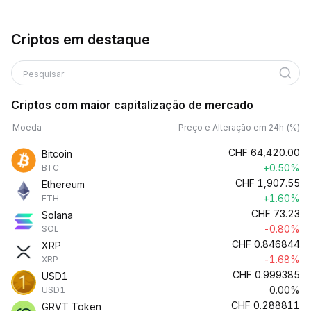
Criptos em destaque
Pesquisar
Criptos com maior capitalização de mercado
Moeda
Preço e Alteração em 24h (%)
CHF
64,420.00
Bitcoin
+0.50%
BTC
CHF
1,907.55
Ethereum
+1.60%
ETH
CHF
73.23
Solana
-0.80%
SOL
CHF
0.846844
XRP
-1.68%
XRP
CHF
0.999385
USD1
0.00%
USD1
CHF
0.288811
GRVT Token