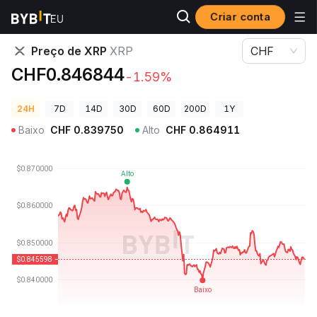
Criar conta
Preços de Criptomoedas
Preço de XRP XRP
Preço de XRP
XRP
CHF
CHF0.846844
-1.59%
24H
7D
14D
30D
60D
200D
1Y
Baixo
CHF
0.839750
Alto
CHF
0.864911