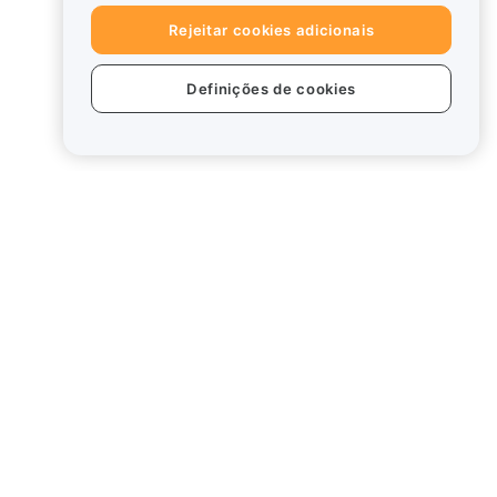
Rejeitar cookies adicionais
Definições de cookies
tos
Legal
Política de conflitos de
interesses
Resumo da Política de
Custódia e Administração
rd
Informação ESG
White Papers de criptoativos