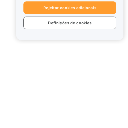
Rejeitar cookies adicionais
Definições de cookies
tos
Legal
Política de conflitos de
interesses
Resumo da Política de
Custódia e Administração
rd
Informação ESG
White Papers de criptoativos