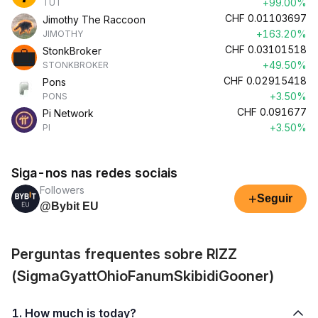
+99.00%
TUT
CHF
0.01103697
Jimothy The Raccoon
+163.20%
JIMOTHY
CHF
0.03101518
StonkBroker
+49.50%
STONKBROKER
CHF
0.02915418
Pons
+3.50%
PONS
CHF
0.091677
Pi Network
+3.50%
PI
Siga-nos nas redes sociais
Followers
+
Seguir
@Bybit EU
Perguntas frequentes sobre RIZZ
(SigmaGyattOhioFanumSkibidiGooner)
1. How much is today?