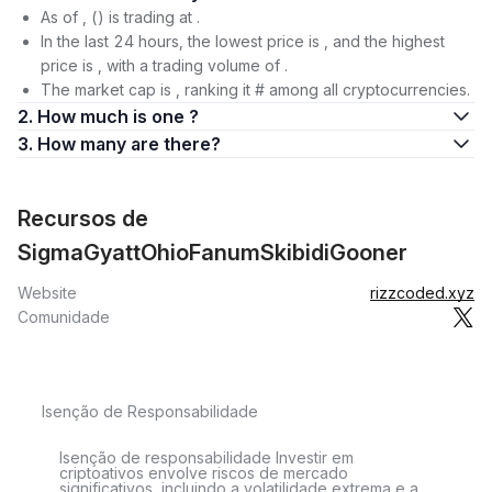
As of , () is trading at .
In the last 24 hours, the lowest price is , and the highest
price is , with a trading volume of .
The market cap is , ranking it # among all cryptocurrencies.
2. How much is one ?
3. How many are there?
Recursos de
SigmaGyattOhioFanumSkibidiGooner
Website
rizzcoded.xyz
Comunidade
Isenção de Responsabilidade
Isenção de responsabilidade Investir em
criptoativos envolve riscos de mercado
significativos, incluindo a volatilidade extrema e a