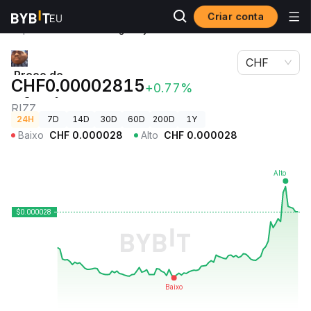
Criar conta
Preços de
Preço de
Criptomoedas
SigmaGyattOhioFanumSkibidiGooner RIZZ
CHF
Preço de
CHF0.00002815
+0.77%
SigmaGyattOhioFanumSkibidiGooner
RIZZ
24H
7D
14D
30D
60D
200D
1Y
Baixo
CHF
0.000028
Alto
CHF
0.000028