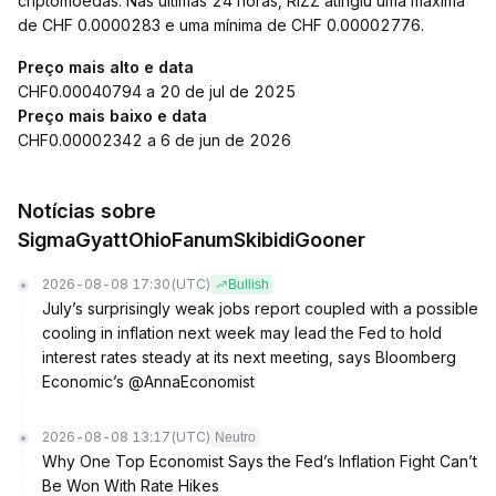
criptomoedas. Nas últimas 24 horas, RIZZ atingiu uma máxima
de CHF 0.0000283 e uma mínima de CHF 0.00002776.
Preço mais alto e data
CHF0.00040794 a 20 de jul de 2025
Preço mais baixo e data
CHF0.00002342 a 6 de jun de 2026
Notícias sobre
SigmaGyattOhioFanumSkibidiGooner
2026-08-08 17:30
(UTC)
Bullish
July’s surprisingly weak jobs report coupled with a possible
cooling in inflation next week may lead the Fed to hold
interest rates steady at its next meeting, says Bloomberg
Economic’s @AnnaEconomist
2026-08-08 13:17
(UTC)
Neutro
Why One Top Economist Says the Fed’s Inflation Fight Can’t
Be Won With Rate Hikes