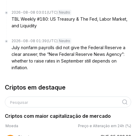
2026-08-08 03:01
(UTC)
Neutro
TBL Weekly #180: US Treasury & The Fed, Labor Market,
and Liquidity
2026-08-08 01:39
(UTC)
Neutro
July nonfarm payrolls did not give the Federal Reserve a
clear answer; the “New Federal Reserve News Agency”:
whether to raise rates in September still depends on
inflation.
Criptos em destaque
Pesquisar
Criptos com maior capitalização de mercado
Moeda
Preço e Alteração em 24h (%)