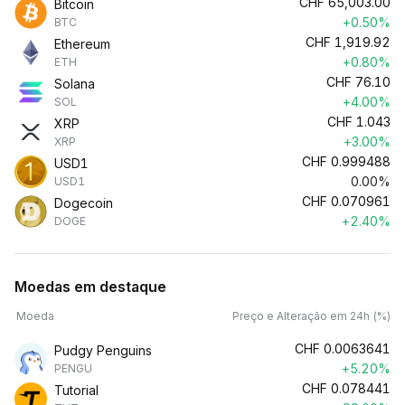
CHF
65,003.00
Bitcoin
+0.50%
BTC
CHF
1,919.92
Ethereum
+0.80%
ETH
CHF
76.10
Solana
+4.00%
SOL
CHF
1.043
XRP
+3.00%
XRP
CHF
0.999488
USD1
0.00%
USD1
CHF
0.070961
Dogecoin
+2.40%
DOGE
Moedas em destaque
Moeda
Preço e Alteração em 24h (%)
CHF
0.0063641
Pudgy Penguins
+5.20%
PENGU
CHF
0.078441
Tutorial