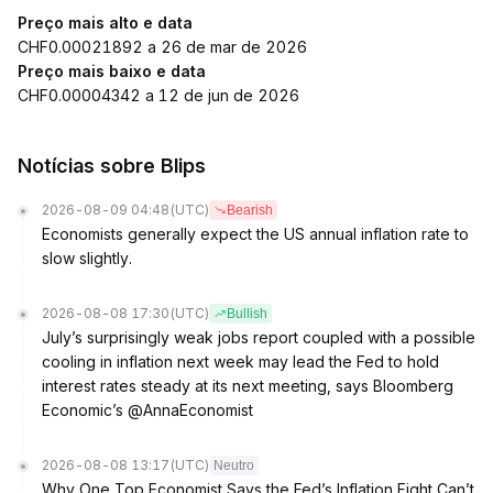
Preço mais alto e data
CHF0.00021892 a 26 de mar de 2026
Preço mais baixo e data
CHF0.00004342 a 12 de jun de 2026
Notícias sobre Blips
2026-08-09 04:48
(UTC)
Bearish
Economists generally expect the US annual inflation rate to
slow slightly.
2026-08-08 17:30
(UTC)
Bullish
July’s surprisingly weak jobs report coupled with a possible
cooling in inflation next week may lead the Fed to hold
interest rates steady at its next meeting, says Bloomberg
Economic’s @AnnaEconomist
2026-08-08 13:17
(UTC)
Neutro
Why One Top Economist Says the Fed’s Inflation Fight Can’t