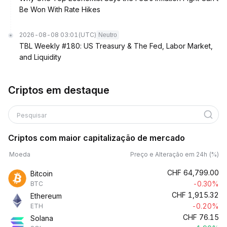
Be Won With Rate Hikes
2026-08-08 03:01
(UTC)
Neutro
TBL Weekly #180: US Treasury & The Fed, Labor Market,
and Liquidity
Criptos em destaque
Pesquisar
Criptos com maior capitalização de mercado
Moeda
Preço e Alteração em 24h (%)
CHF
64,799.00
Bitcoin
-0.30%
BTC
CHF
1,915.32
Ethereum
-0.20%
ETH
CHF
76.15
Solana