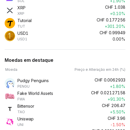
+1.90%
SOL
CHF
1.038
XRP
+0.10%
XRP
CHF
0.177256
Tutorial
+301.20%
TUT
CHF
0.99949
USD1
0.00%
USD1
Moedas em destaque
Moeda
Preço e Alteração em 24h (%)
CHF
0.0062933
Pudgy Penguins
+1.80%
PENGU
CHF
0.02127158
Fake World Assets
+91.30%
FWA
CHF
206.47
Bittensor
+5.50%
TAO
CHF
3.96
Uniswap
-1.50%
UNI