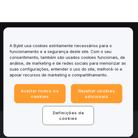
Sobre
A Bybit usa cookies estritamente necessários para o
Serviços
funcionamento e a segurança deste site. Com o seu
consentimento, também são usados cookies funcionais, de
análise, de marketing e de redes sociais para memorizar as
Suporte
suas configurações, entender o uso do site, melhorá-lo e
apoiar recursos de marketing e compartilhamento.
Produtos
Aceitar todos os
Rejeitar cookies
Legal
cookies
adicionais
Definições de
© 2025-2026 Bybit.eu. Todos os direitos reservados.
cookies
Termos de Serviço
|
Termos de Privacidade
|
Informações
legais
|
Central de Preferências de Cookies