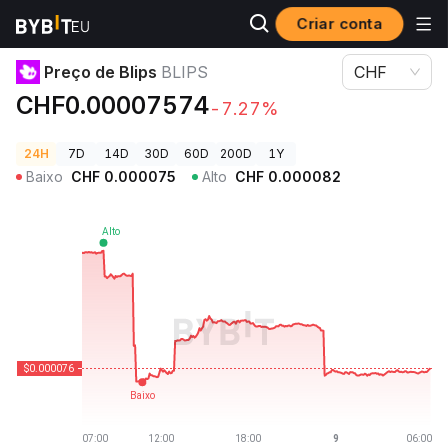
Criar conta
Preços de Criptomoedas
Preço de Blips BLIPS
Preço de Blips
BLIPS
CHF
CHF0.00007574
-7.27%
24H
7D
14D
30D
60D
200D
1Y
Baixo
CHF
0.000075
Alto
CHF
0.000082