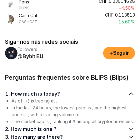
CHF
0.03014628
Pons
-4.50%
PONS
CHF
0.113813
Cash Cat
+15.60%
CASHCAT
Siga-nos nas redes sociais
Followers
+
Seguir
@Bybit EU
Perguntas frequentes sobre BLIPS (Blips)
1. How much is today?
As of , () is trading at .
In the last 24 hours, the lowest price is , and the highest
price is , with a trading volume of .
The market cap is , ranking it # among all cryptocurrencies.
2. How much is one ?
3. How many are there?