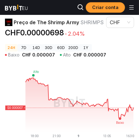
Criar conta
Preços de Criptomoedas
Preço de The Shrimp Army SHRIMPS
Preço de The Shrimp Army
SHRIMPS
CHF
CHF0.00000698
-2.04%
24H
7D
14D
30D
60D
200D
1Y
Baixo
CHF
0.000007
Alto
CHF
0.000007