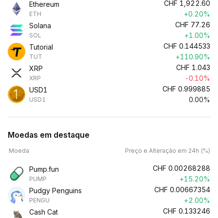
CHF
1,922.60
Ethereum
+0.20%
ETH
CHF
77.26
Solana
+1.00%
SOL
CHF
0.144533
Tutorial
+110.90%
TUT
CHF
1.043
XRP
-0.10%
XRP
CHF
0.999885
USD1
0.00%
USD1
Moedas em destaque
Moeda
Preço e Alteração em 24h (%)
CHF
0.00268288
Pump.fun
+15.20%
PUMP
CHF
0.00667354
Pudgy Penguins
+2.00%
PENGU
CHF
0.133246
Cash Cat