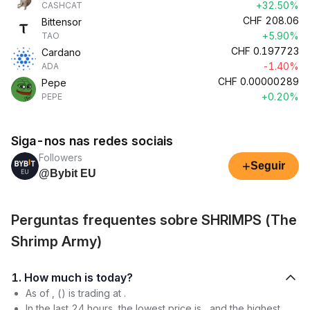
+32.50%
CASHCAT
CHF
208.06
Bittensor
+5.90%
TAO
CHF
0.197723
Cardano
-1.40%
ADA
CHF
0.00000289
Pepe
+0.20%
PEPE
Siga-nos nas redes sociais
Followers
+
Seguir
@Bybit EU
Perguntas frequentes sobre SHRIMPS (The
Shrimp Army)
1. How much is today?
As of , () is trading at .
In the last 24 hours, the lowest price is , and the highest