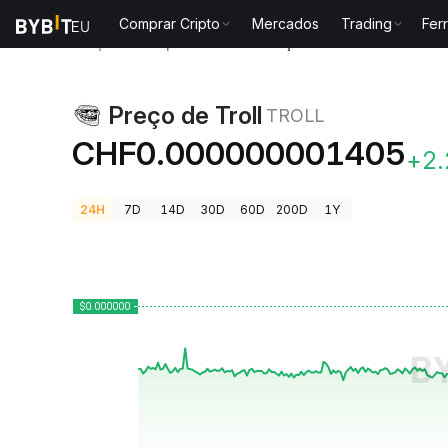
Comprar Cripto
Mercados
Trading
Fer
Preços de Criptomoedas
Preço de Troll TROLL
Preço de Troll
TROLL
CHF0.000000001405
+2
24H
7D
14D
30D
60D
200D
1Y