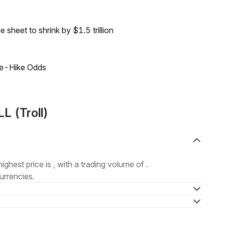
sheet to shrink by $1.5 trillion
ate-Hike Odds
L (Troll)
highest price is , with a trading volume of .
urrencies.