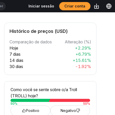
Criar conta
Iniciar sessão
Histórico de preços (USD)
Comparação de dados
Alteração (%)
Hoje
+2.29%
7 dias
+6.79%
14 dias
+15.61%
30 dias
-1.92%
Como você se sente sobre o/a Troll
(TROLL) hoje?
50
%
50
%
Positivo
Negativo