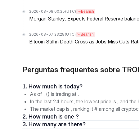
2026-08-08 00:25
(UTC)
Bearish
Morgan Stanley: Expects Federal Reserve balance 
2026-08-07 23:28
(UTC)
Bearish
Bitcoin Still in Death Cross as Jobs Miss Cuts R
Perguntas frequentes sobre TROL
1. How much is today?
As of , () is trading at .
In the last 24 hours, the lowest price is , and the 
The market cap is , ranking it # among all cryptoc
2. How much is one ?
3. How many are there?