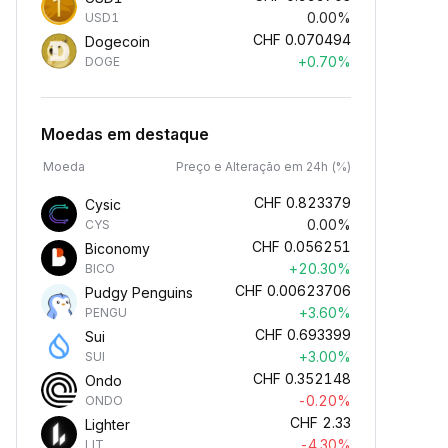
0.00%
USD1
CHF
0.070494
Dogecoin
+0.70%
DOGE
Moedas em destaque
Moeda
Preço e Alteração em 24h (%)
CHF
0.823379
Cysic
0.00%
CYS
CHF
0.056251
Biconomy
+20.30%
BICO
CHF
0.00623706
Pudgy Penguins
+3.60%
PENGU
CHF
0.693399
Sui
+3.00%
SUI
CHF
0.352148
Ondo
-0.20%
ONDO
CHF
2.33
Lighter
-4.30%
LIT