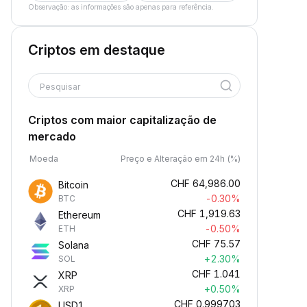
Observação: as informações são apenas para referência.
Criptos em destaque
Pesquisar
Criptos com maior capitalização de
mercado
Moeda
Preço e Alteração em 24h (%)
CHF
64,986.00
Bitcoin
-0.30%
BTC
CHF
1,919.63
Ethereum
-0.50%
ETH
CHF
75.57
Solana
+2.30%
SOL
CHF
1.041
XRP
+0.50%
XRP
CHF
0.999703
USD1