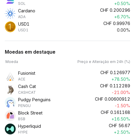
+0.50%
SOL
CHF
0.200296
Cardano
+6.70%
ADA
CHF
0.99976
USD1
0.00%
USD1
Moedas em destaque
Moeda
Preço e Alteração em 24h (%)
CHF
0.126977
Fusionist
+78.50%
ACE
CHF
0.112289
Cash Cat
-21.00%
CASHCAT
CHF
0.00600912
Pudgy Penguins
-1.50%
PENGU
CHF
0.161168
Block Street
+16.50%
BSB
CHF
56.67
Hyperliquid
+2.50%
HYPE