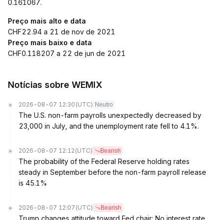
0.161067.
Preço mais alto e data
CHF22.94 a 21 de nov de 2021
Preço mais baixo e data
CHF0.118207 a 22 de jun de 2021
Notícias sobre WEMIX
2026-08-07 12:30
(UTC)
Neutro
The U.S. non-farm payrolls unexpectedly decreased by
23,000 in July, and the unemployment rate fell to 4.1%.
2026-08-07 12:12
(UTC)
Bearish
The probability of the Federal Reserve holding rates
steady in September before the non-farm payroll release
is 45.1%
2026-08-07 12:07
(UTC)
Bearish
Trump changes attitude toward Fed chair: No interest rate