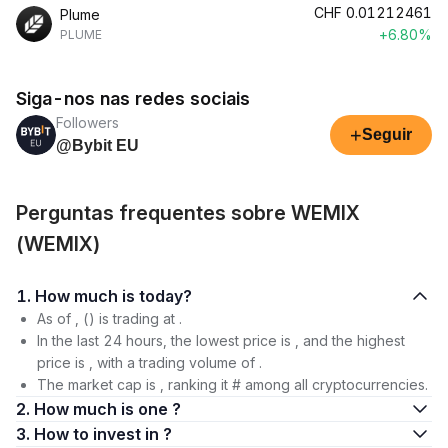
CHF
0.01212461
Plume
+6.80%
PLUME
Siga-nos nas redes sociais
Followers
+
Seguir
@Bybit EU
Perguntas frequentes sobre WEMIX
(WEMIX)
1. How much is today?
As of , () is trading at .
In the last 24 hours, the lowest price is , and the highest
price is , with a trading volume of .
The market cap is , ranking it # among all cryptocurrencies.
2. How much is one ?
3. How to invest in ?