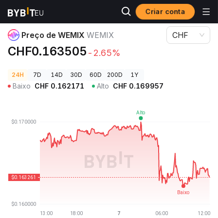
Criar conta
Preços de Criptomoedas
Preço de WEMIX WEMIX
Preço de WEMIX
WEMIX
CHF
CHF0.163505
-2.65%
24H
7D
14D
30D
60D
200D
1Y
Baixo
CHF
0.162171
Alto
CHF
0.169957