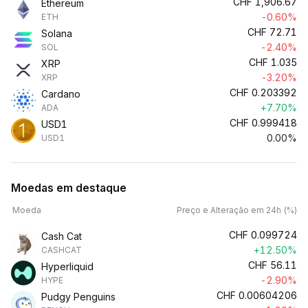
CHF
1,906.67
Ethereum
-0.60%
ETH
CHF
72.71
Solana
-2.40%
SOL
CHF
1.035
XRP
-3.20%
XRP
CHF
0.203392
Cardano
+7.70%
ADA
CHF
0.999418
USD1
0.00%
USD1
Moedas em destaque
Moeda
Preço e Alteração em 24h (%)
CHF
0.099724
Cash Cat
+12.50%
CASHCAT
CHF
56.11
Hyperliquid
-2.90%
HYPE
CHF
0.00604206
Pudgy Penguins