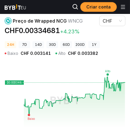
Criar conta
Preços de Criptomoedas
Preço de Wrapped NCG WNCG
Preço de Wrapped NCG
WNCG
CHF
CHF0.00334681
+4.23%
24H
7D
14D
30D
60D
200D
1Y
Baixo
CHF
0.003141
Alto
CHF
0.003382