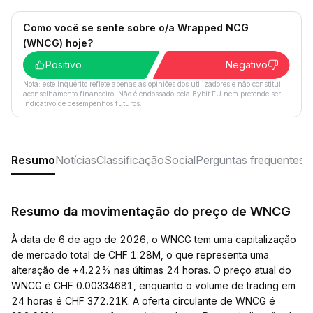
Como você se sente sobre o/a Wrapped NCG
(WNCG) hoje?
Positivo
Negativo
Nota: este inquérito reflete apenas as opiniões dos utilizadores e não constitui
aconselhamento financeiro. Não é endossado pela Bybit EU nem pretende ser
indicativo de desempenhos futuros.
Resumo
Notícias
Classificação
Social
Perguntas frequentes
Resumo da movimentação do preço de WNCG
À data de 6 de ago de 2026, o WNCG tem uma capitalização
de mercado total de CHF 1.28M, o que representa uma
alteração de +4.22% nas últimas 24 horas. O preço atual do
WNCG é CHF 0.00334681, enquanto o volume de trading em
24 horas é CHF 372.21K. A oferta circulante de WNCG é