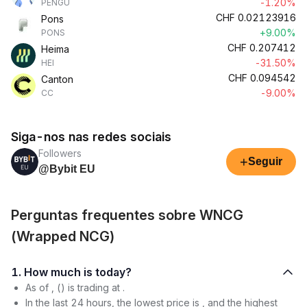
-1.20%
PENGU
CHF
0.02123916
Pons
+9.00%
PONS
CHF
0.207412
Heima
-31.50%
HEI
CHF
0.094542
Canton
-9.00%
CC
Siga-nos nas redes sociais
Followers
+
Seguir
@Bybit EU
Perguntas frequentes sobre WNCG
(Wrapped NCG)
1. How much is today?
As of , () is trading at .
In the last 24 hours, the lowest price is , and the highest