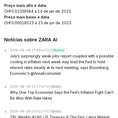
Preço mais alto e data
CHF0.02339584 a 14 de jan de 2025
Preço mais baixo e data
CHF0.00018523 a 23 de jun de 2025
Notícias sobre ZARA AI
2026-08-08 17:30
(UTC)
Bullish
July’s surprisingly weak jobs report coupled with a possible
cooling in inflation next week may lead the Fed to hold
interest rates steady at its next meeting, says Bloomberg
Economic’s @AnnaEconomist
2026-08-08 13:17
(UTC)
Neutro
Why One Top Economist Says the Fed’s Inflation Fight Can’t
Be Won With Rate Hikes
2026-08-08 03:01
(UTC)
Neutro
TBL Weekly #180: US Treasury & The Fed, Labor Market,