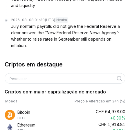
and Liquidity
2026-08-08 01:39
(UTC)
Neutro
July nonfarm payrolls did not give the Federal Reserve a
clear answer; the “New Federal Reserve News Agency”:
whether to raise rates in September still depends on
inflation.
Criptos em destaque
Pesquisar
Criptos com maior capitalização de mercado
Moeda
Preço e Alteração em 24h (%)
CHF
64,978.00
Bitcoin
+0.30%
BTC
CHF
1,918.81
Ethereum