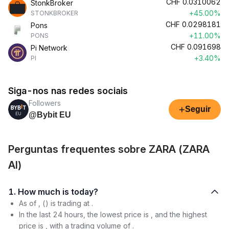
CHF
0.0310062
StonkBroker
+45.00%
STONKBROKER
CHF
0.0298181
Pons
+11.00%
PONS
CHF
0.091698
Pi Network
+3.40%
PI
Siga-nos nas redes sociais
Followers
+
Seguir
@Bybit EU
Perguntas frequentes sobre ZARA (ZARA
AI)
1. How much is today?
As of , () is trading at .
In the last 24 hours, the lowest price is , and the highest
price is , with a trading volume of .