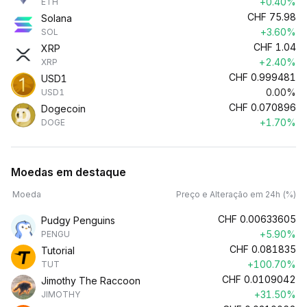
+0.40%
ETH
CHF
75.98
Solana
+3.60%
SOL
CHF
1.04
XRP
+2.40%
XRP
CHF
0.999481
USD1
0.00%
USD1
CHF
0.070896
Dogecoin
+1.70%
DOGE
Moedas em destaque
Moeda
Preço e Alteração em 24h (%)
CHF
0.00633605
Pudgy Penguins
+5.90%
PENGU
CHF
0.081835
Tutorial
+100.70%
TUT
CHF
0.0109042
Jimothy The Raccoon
+31.50%
JIMOTHY