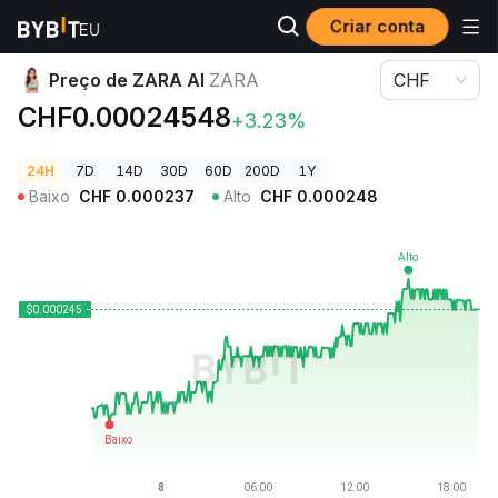
Criar conta
Preços de Criptomoedas
Preço de ZARA AI ZARA
Preço de ZARA AI
ZARA
CHF
CHF0.00024548
+3.23%
24H
7D
14D
30D
60D
200D
1Y
Baixo
CHF
0.000237
Alto
CHF
0.000248