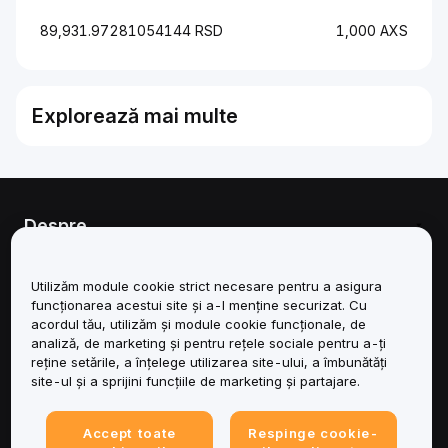
89,931.97281054144 RSD
1,000 AXS
Explorează mai multe
Despre
Servicii
Utilizăm module cookie strict necesare pentru a asigura
funcționarea acestui site și a-l menține securizat. Cu
Asistență
acordul tău, utilizăm și module cookie funcționale, de
analiză, de marketing și pentru rețele sociale pentru a-ți
reține setările, a înțelege utilizarea site-ului, a îmbunătăți
Produse
site-ul și a sprijini funcțiile de marketing și partajare.
Juridic
Accept toate
Respinge cookie-