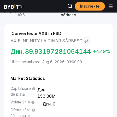
Înscrie-te
Axie Infinity Price
Axie Infinity to Dinar
Piețe
AXS
sârbesc
Convertește AXS în RSD
AXIE INFINITY LA DINAR SÂRBESC
Дин.
89.93197281054144
+4.49%
Ultima actualizare: Aug 6, 2026, 03:00:00
Market Statistics
Capitalizare
de piață
153.80M
Volum 24 h
0
Ofertă aflat
ă în circulaț