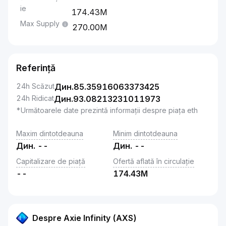
ie
174.43M
Max Supply
270.00M
Referință
24h Scăzut
Дин.
85.35916063373425
24h Ridicat
Дин.
93.08213231011973
*Următoarele date prezintă informații despre piața eth
Maxim dintotdeauna
Minim dintotdeauna
Дин.
--
Дин.
--
Capitalizare de piață
Ofertă aflată în circulație
--
174.43M
Despre Axie Infinity (AXS)