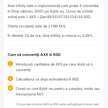
Axie Infinity este o criptomonedă care poate fi convertită
în Dinar sârbesc (RSD) pe Bybit-eu. Cursul de schimb
actual este 1 AXS = Дин.89.93197281054144 RSD.
Oferta circulantă este de 174M AXS.
În ultimele 24 de ore, Axie Infinity a crescut cu 4.49%.
Cum să convertiți AXS în RSD
1
Introduceți cantitatea de AXS pe care doriți să o
convertiți
2
Calculatorul va afișa echivalentul în RSD
3
Creați un cont Bybit-eu pentru a cumpăra, vinde sau
tranzacționa AXS
Cursul de schimb AXS la RSD este actualizat în timp real