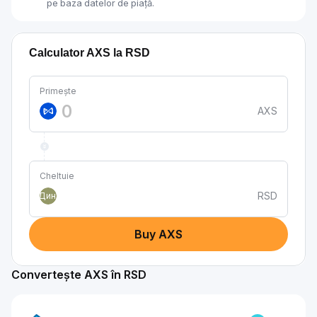
pe baza datelor de piață.
Calculator AXS la RSD
Primește
AXS
Cheltuie
RSD
Дин.
Buy AXS
Convertește AXS în RSD