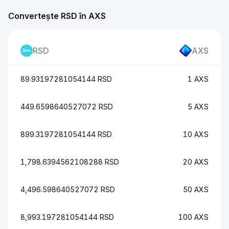
Convertește RSD în AXS
RSD
AXS
89.93197281054144 RSD
1 AXS
449.6598640527072 RSD
5 AXS
899.3197281054144 RSD
10 AXS
1,798.6394562108288 RSD
20 AXS
4,496.598640527072 RSD
50 AXS
8,993.197281054144 RSD
100 AXS