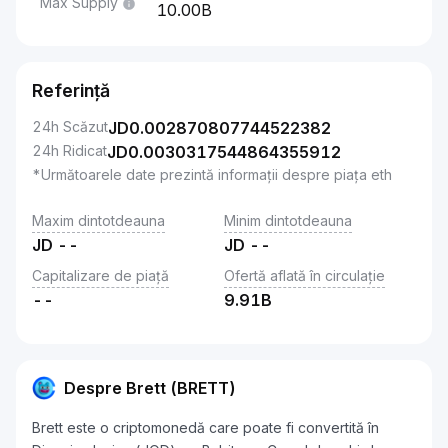
Max Supply
10.00B
Referință
24h Scăzut
JD
0.002870807744522382
24h Ridicat
JD
0.0030317544864355912
*Următoarele date prezintă informații despre piața eth
Maxim dintotdeauna
Minim dintotdeauna
JD
--
JD
--
Capitalizare de piață
Ofertă aflată în circulație
--
9.91B
Despre Brett (BRETT)
Brett este o criptomonedă care poate fi convertită în