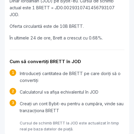
Dinar iordanian (JOD) pe Bybit-eu. Cursul de schimb
actual este 1 BRETT = JD0.0029310741456793107
JOD.
Oferta circulantă este de 10B BRETT.
În ultimele 24 de ore, Brett a crescut cu 0.68%.
Cum să convertiți BRETT în JOD
1
Introduceți cantitatea de BRETT pe care doriți să o
convertiți
2
Calculatorul va afișa echivalentul în JOD
3
Creați un cont Bybit-eu pentru a cumpăra, vinde sau
tranzacționa BRETT
Cursul de schimb BRETT la JOD este actualizat în timp
real pe baza datelor de piață.