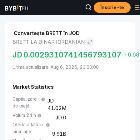
Înscrie-te
Piețe
Brett Price BRETT
Brett to Dinar iordanian
Convertește BRETT în JOD
BRETT LA DINAR IORDANIAN
JD
0.0029310741456793107
+0.6
Ultima actualizare: Aug 6, 2026, 21:00:00
Market Statistics
Capitalizare
de piață
41.02M
Volum 24 h
0
Ofertă aflată în
circulație
9.91B