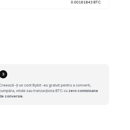
0.00161843 BTC
3
Creează-ți un cont Bybit-eu gratuit pentru a converti,
cumpăra, vinde sau tranzacționa BTC cu
zero comisioane
de conversie
.