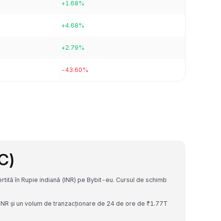
+1.68%
+4.68%
+2.79%
-43.60%
C)
rtită în Rupie indiană (INR) pe Bybit-eu. Cursul de schimb
 INR și un volum de tranzacționare de 24 de ore de ₹1.77T