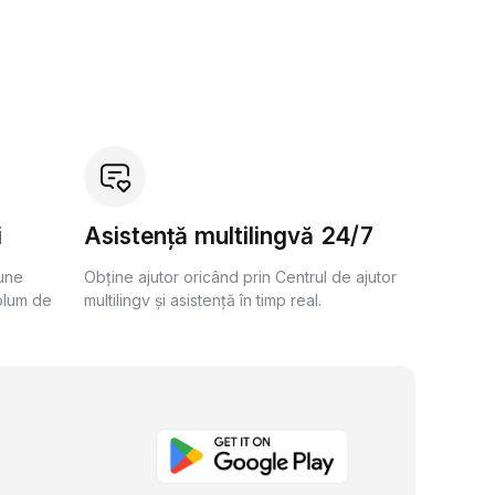
i
Asistență multilingvă 24/7
bune
Obține ajutor oricând prin Centrul de ajutor
olum de
multilingv și asistență în timp real.