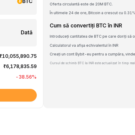
BTC
Oferta circulantă este de 20M BTC.
În ultimele 24 de ore, Bitcoin a crescut cu 0.31%
Cum să convertiți BTC în INR
Dată
Introduceți cantitatea de BTC pe care doriți să o
Calculatorul va afișa echivalentul în INR
Creați un cont Bybit-eu pentru a cumpăra, vind
₹10,055,890.75
Cursul de schimb BTC la INR este actualizat în timp real
₹6,178,835.59
-38.56
%