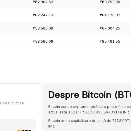
₹62,802.63
₹63,793.80
₹62,247.13
₹64,176.32
₹58,566.09
₹67,004.25
₹58,566.09
₹85,461.55
Despre Bitcoin (BT
 și vezi cum se
Bitcoin este o criptomonedă care poate fi conve
actual este 1 BTC = ₹6,178,835.59433148 INR.
Bitcoin are o capitalizare de piață de ₹123.90T
INR.