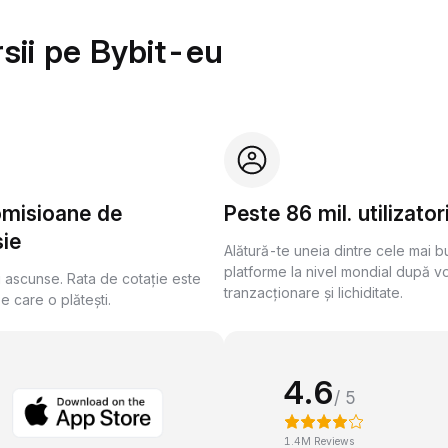
sii pe Bybit-eu
omisioane de
Peste 86 mil. utilizator
ie
Alătură-te uneia dintre cele mai 
platforme la nivel mondial după v
i ascunse. Rata de cotație este
tranzacționare și lichiditate.
pe care o plătești.
4.6
/ 5
1.4M Reviews