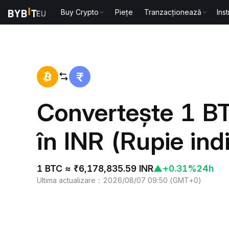
Buy Crypto
Piețe
Tranzacționează
Ins
Acasă
BTC to INR
Convertește 1 BT
în INR (Rupie ind
1 BTC ≈ ₹6,178,835.59 INR
▲
+0.31%
24h
Ultima actualizare
：
2026/08/07 09:50
(
GMT+0
)