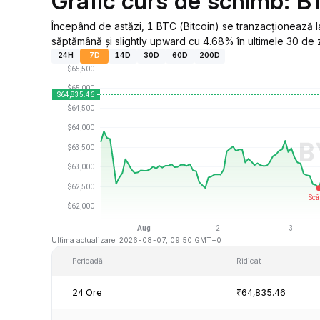
Grafic curs de schimb: B
Începând de astăzi, 1 BTC (Bitcoin) se tranzacționează 
săptămână și slightly upward cu 4.68% în ultimele 30 de z
24H
7D
14D
30D
60D
200D
Ultima actualizare: 2026-08-07, 09:50 GMT+0
Perioadă
Ridicat
24 Ore
₹64,835.46