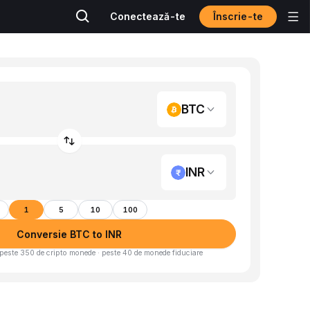
Înscrie-te
Conectează-te
BTC
INR
1
5
10
100
Conversie BTC to INR
peste 350 de cripto monede · peste 40 de monede fiduciare