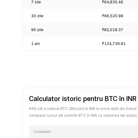
7 zile
₹64,835.46
30 zile
₹66,520.98
90 zile
₹82,018.37
1 ani
₹124,739.81
Calculator istoric pentru BTC în INR
Află cât a valorat BTC (Bitcoin) în INR la orice dată din trecut
compară cursul de schimb BTC în INR cu valoarea de astăzi.
Cumpărare