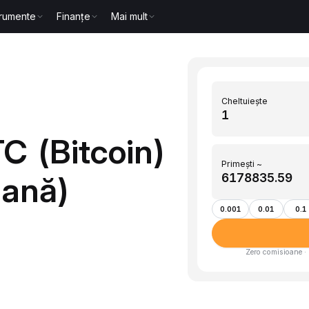
trumente
Finanțe
Mai mult
Cheltuiește
C (Bitcoin)
Primești ~
iană)
0.001
0.01
0.1
Zero comisioane · 