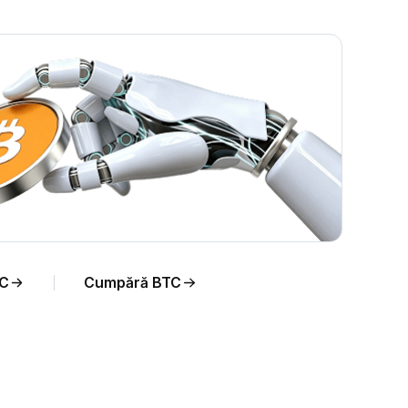
real
DC
Cumpără BTC