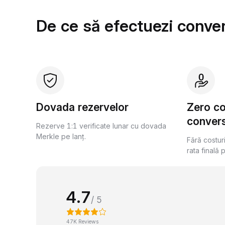
De ce să efectuezi conver
Dovada rezervelor
Zero c
convers
Rezerve 1:1 verificate lunar cu dovada
Merkle pe lanț.
Fără costur
rata finală 
4.7
/ 5
47K Reviews