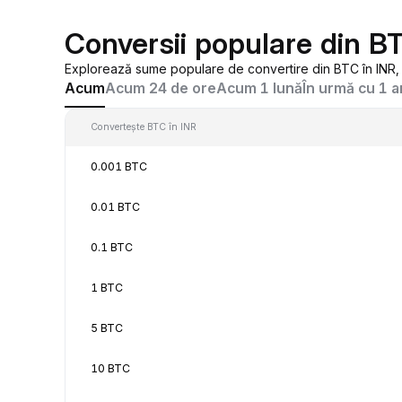
Conversii populare din B
Explorează sume populare de convertire din BTC în INR, d
Acum
Acum 24 de ore
Acum 1 lună
În urmă cu 1 a
Convertește BTC în INR
0.001 BTC
0.01 BTC
0.1 BTC
1 BTC
5 BTC
10 BTC