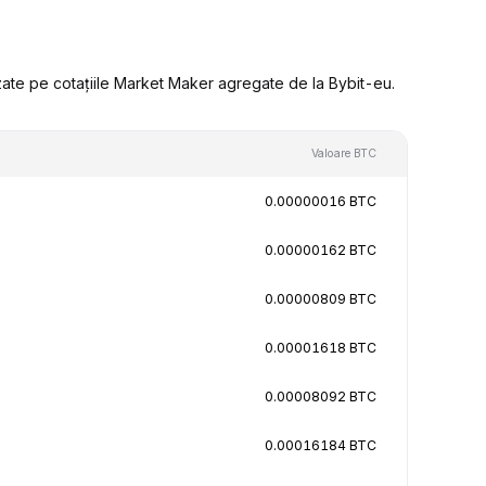
zate pe cotațiile Market Maker agregate de la Bybit-eu.
Valoare BTC
0.00000016 BTC
0.00000162 BTC
0.00000809 BTC
0.00001618 BTC
0.00008092 BTC
0.00016184 BTC