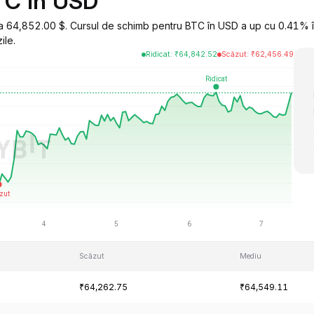
TC în USD
la 64,852.00 $. Cursul de schimb pentru BTC în USD a up cu 0.41% î
ile.
Ridicat
:
₹
64,842.52
Scăzut
:
₹
62,456.49
Scăzut
Mediu
₹64,262.75
₹64,549.11