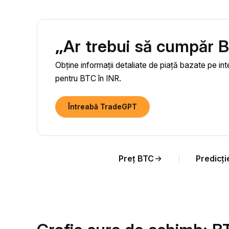
„Ar trebui să cumpăr 
Obține informații detaliate de piață bazate pe inte
pentru BTC în INR.
Întreabă TradeGPT
Preț BTC
Predicți