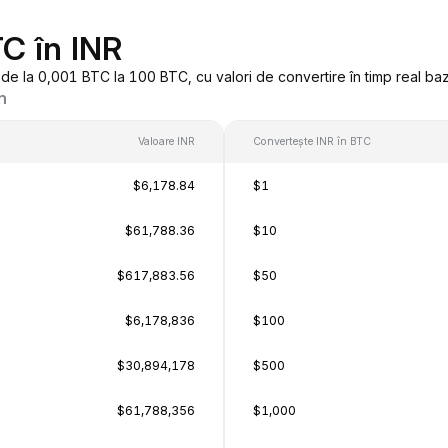
TC în INR
e la 0,001 BTC la 100 BTC, cu valori de convertire în timp real ba
n
Valoare INR
Convertește INR în BTC
$6,178.84
$1
$61,788.36
$10
$617,883.56
$50
$6,178,836
$100
$30,894,178
$500
$61,788,356
$1,000