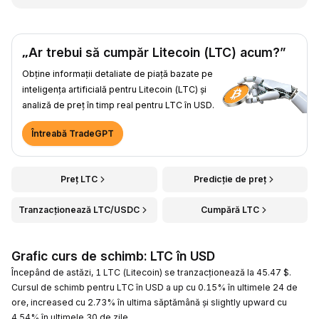
„Ar trebui să cumpăr Litecoin (LTC) acum?”
Obține informații detaliate de piață bazate pe
inteligența artificială pentru Litecoin (LTC) și
analiză de preț în timp real pentru LTC în USD.
Întreabă TradeGPT
Preț LTC
Predicție de preț
Tranzacționează LTC/USDC
Cumpără LTC
Grafic curs de schimb: LTC în USD
Începând de astăzi, 1 LTC (Litecoin) se tranzacționează la 45.47 $.
Cursul de schimb pentru LTC în USD a up cu 0.15% în ultimele 24 de
ore, increased cu 2.73% în ultima săptămână și slightly upward cu
4.54% în ultimele 30 de zile.