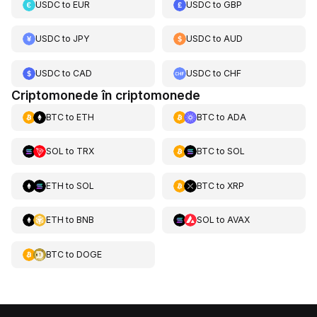
USDC
to
EUR
USDC
to
GBP
USDC
to
JPY
USDC
to
AUD
USDC
to
CAD
USDC
to
CHF
Criptomonede în criptomonede
BTC
to
ETH
BTC
to
ADA
SOL
to
TRX
BTC
to
SOL
ETH
to
SOL
BTC
to
XRP
ETH
to
BNB
SOL
to
AVAX
BTC
to
DOGE