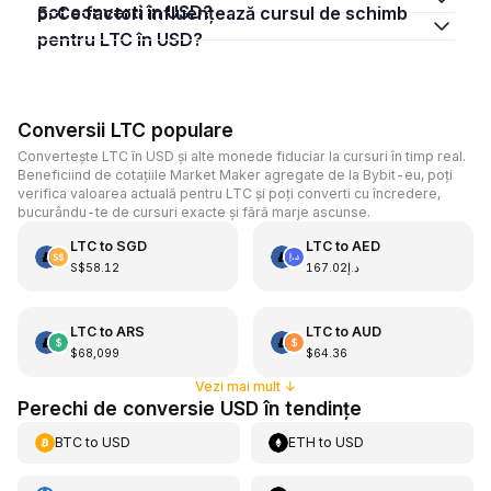
pot converti în USD?
5. Ce factori influențează cursul de schimb
pentru LTC în USD?
Conversii LTC populare
Convertește LTC în USD și alte monede fiduciar la cursuri în timp real.
Beneficiind de cotațiile Market Maker agregate de la Bybit-eu, poți
verifica valoarea actuală pentru LTC și poți converti cu încredere,
bucurându-te de cursuri exacte și fără marje ascunse.
LTC
to
SGD
LTC
to
AED
S$58.12
د.إ167.02
LTC
to
ARS
LTC
to
AUD
$68,099
$64.36
Vezi mai mult
↓
Perechi de conversie USD în tendințe
BTC
to
USD
ETH
to
USD