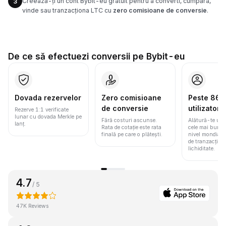
Creează-ți un cont Bybit-eu gratuit pentru a converti, cumpăra,
3
vinde sau tranzacționa LTC cu
zero comisioane de conversie
.
De ce să efectuezi conversii pe Bybit-eu
Dovada rezervelor
Zero comisioane
Peste 86 m
de conversie
utilizatori
Rezerve 1:1 verificate
lunar cu dovada Merkle pe
Fără costuri ascunse.
Alătură-te une
lanț.
Rata de cotație este rata
cele mai bune 
finală pe care o plătești.
nivel mondial
de tranzacționa
lichiditate.
4.7
/ 5
47K Reviews