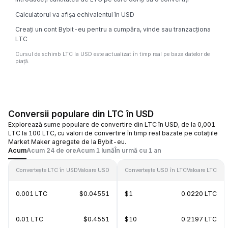
Calculatorul va afișa echivalentul în USD
Creați un cont Bybit-eu pentru a cumpăra, vinde sau tranzacționa
LTC
Cursul de schimb LTC la USD este actualizat în timp real pe baza datelor de
piață.
Conversii populare din LTC în USD
Explorează sume populare de convertire din LTC în USD, de la 0,001
LTC la 100 LTC, cu valori de convertire în timp real bazate pe cotațiile
Market Maker agregate de la Bybit-eu.
Acum
Acum 24 de ore
Acum 1 lună
În urmă cu 1 an
Convertește LTC în USD
Valoare USD
Convertește USD în LTC
Valoare LTC
0.001 LTC
$0.04551
$1
0.0220 LTC
0.01 LTC
$0.4551
$10
0.2197 LTC