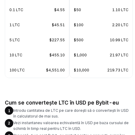
0.1 LTC
$4.55
$50
1.10 LTC
1 LTC
$45.51
$100
2.20 LTC
5 LTC
$227.55
$500
10.99 LTC
10 LTC
$455.10
$1,000
21.97 LTC
100 LTC
$4,551.00
$10,000
219.73 LTC
Cum se convertește LTC în USD pe Bybit-eu
Introdu cantitatea de LTC pe care dorești să o convertești în USD
1
în calculatorul de mai sus.
Vezi instantaneu valoarea echivalentă în USD pe baza cursului de
2
schimb în timp real pentru LTC în USD.