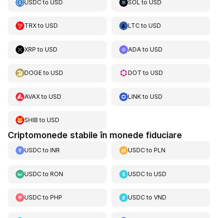
USDC
to
USD
SOL
to
USD
TRX
to
USD
LTC
to
USD
XRP
to
USD
ADA
to
USD
DOGE
to
USD
DOT
to
USD
AVAX
to
USD
LINK
to
USD
SHIB
to
USD
Criptomonede stabile în monede fiduciare
USDC
to
INR
USDC
to
PLN
USDC
to
RON
USDC
to
USD
USDC
to
PHP
USDC
to
VND