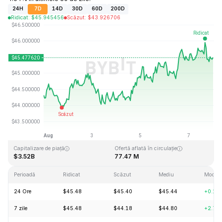
24H
7D
14D
30D
60D
200D
Ridicat
:
$
45.945456
Scăzut
:
$
43.926706
Ultima actualizare: 2026-08-07, 23:18 GMT+0
Maxim dintotdeauna
Minim dintotdeauna
$410.26
$1.15
Capitalizare de piață
Ofertă aflată în circulație
$3.52B
77.47 M
Perioadă
Ridicat
Scăzut
Mediu
Modifi
24 Ore
$45.48
$45.40
$45.44
+0.15
7 zile
$45.48
$44.18
$44.80
+2.73