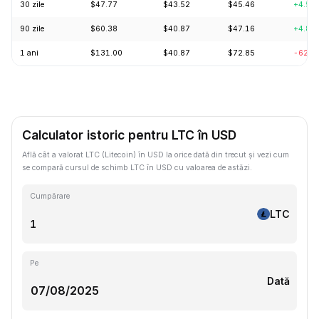
30 zile
$47.77
$43.52
$45.46
+4.54
90 zile
$60.38
$40.87
$47.16
+4.89
1 ani
$131.00
$40.87
$72.85
-62.7
Calculator istoric pentru LTC în USD
Află cât a valorat LTC (Litecoin) în USD la orice dată din trecut și vezi cum
se compară cursul de schimb LTC în USD cu valoarea de astăzi.
Cumpărare
LTC
Pe
Dată