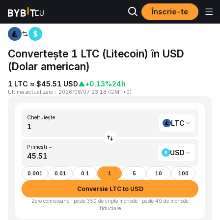
Înscrie-te
Acasă
LTC to USD
Convertește 1 LTC (Litecoin) în USD
(Dolar american)
1 LTC ≈ $45.51 USD
▲
+0.13%
24h
Ultima actualizare
：
2026/08/07 23:18
(
GMT+0
)
Cheltuiește
LTC
Primești ~
USD
0.001
0.01
0.1
1
5
10
100
Conversie LTC to USD
Zero comisioane · peste 350 de cripto monede · peste 40 de monede
fiduciare