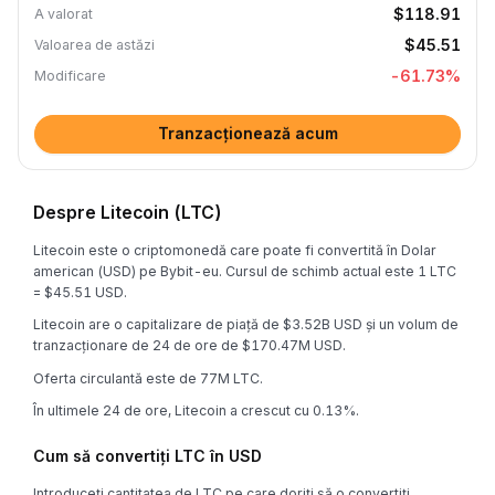
$118.91
A valorat
$45.51
Valoarea de astăzi
-61.73
%
Modificare
Tranzacționează acum
Despre Litecoin (LTC)
Litecoin este o criptomonedă care poate fi convertită în Dolar
american (USD) pe Bybit-eu. Cursul de schimb actual este 1 LTC
= $45.51 USD.
Litecoin are o capitalizare de piață de $3.52B USD și un volum de
tranzacționare de 24 de ore de $170.47M USD.
Oferta circulantă este de 77M LTC.
În ultimele 24 de ore, Litecoin a crescut cu 0.13%.
Cum să convertiți LTC în USD
Introduceți cantitatea de LTC pe care doriți să o convertiți