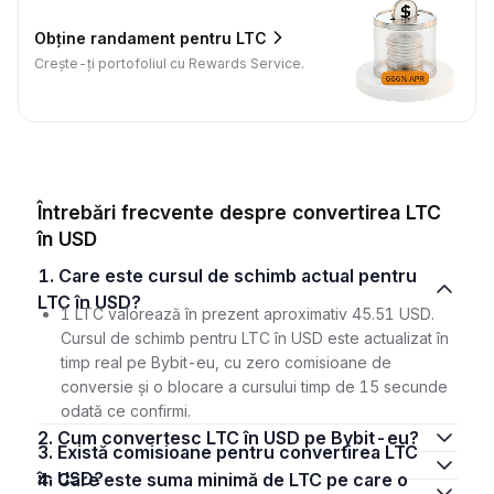
Obține randament pentru LTC
Crește-ți portofoliul cu Rewards Service.
Întrebări frecvente despre convertirea LTC
în USD
1. Care este cursul de schimb actual pentru
LTC în USD?
1 LTC valorează în prezent aproximativ 45.51 USD.
Cursul de schimb pentru LTC în USD este actualizat în
timp real pe Bybit-eu, cu zero comisioane de
conversie și o blocare a cursului timp de 15 secunde
odată ce confirmi.
2. Cum convertesc LTC în USD pe Bybit-eu?
3. Există comisioane pentru convertirea LTC
în USD?
4. Care este suma minimă de LTC pe care o