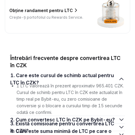
Obține randament pentru LTC
Crește-ți portofoliul cu Rewards Service.
Întrebări frecvente despre convertirea LTC
în CZK
1. Care este cursul de schimb actual pentru
LTC în CZK?
1 LTC valorează în prezent aproximativ 965.401 CZK.
Cursul de schimb pentru LTC în CZK este actualizat în
timp real pe Bybit-eu, cu zero comisioane de
conversie și o blocare a cursului timp de 15 secunde
odată ce confirmi.
2. Cum convertesc LTC în CZK pe Bybit-eu?
3. Există comisioane pentru convertirea LTC
în CZK?
4. Care este suma minimă de LTC pe care o