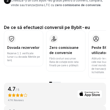
Creează-ți un cont Bybit-eu gratuit pentru a converti, cumpăra,
3
vinde sau tranzacționa LTC cu
zero comisioane de conversie
.
De ce să efectuezi conversii pe Bybit-eu
Dovada rezervelor
Zero comisioane
Peste 86 m
de conversie
utilizatori
Rezerve 1:1 verificate
lunar cu dovada Merkle pe
Fără costuri ascunse.
Alătură-te une
lanț.
Rata de cotație este rata
cele mai bune 
finală pe care o plătești.
nivel mondial
de tranzacționa
lichiditate.
4.7
/ 5
47K Reviews