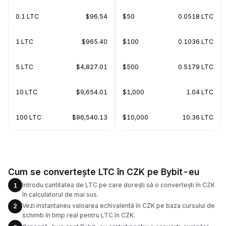
0.1 LTC
$96.54
$50
0.0518 LTC
1 LTC
$965.40
$100
0.1036 LTC
5 LTC
$4,827.01
$500
0.5179 LTC
10 LTC
$9,654.01
$1,000
1.04 LTC
100 LTC
$96,540.13
$10,000
10.36 LTC
Cum se convertește LTC în CZK pe Bybit-eu
Introdu cantitatea de LTC pe care dorești să o convertești în CZK
1
în calculatorul de mai sus.
Vezi instantaneu valoarea echivalentă în CZK pe baza cursului de
2
schimb în timp real pentru LTC în CZK.