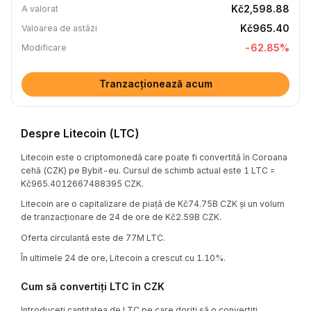
Kč2,598.88
A valorat
Kč965.40
Valoarea de astăzi
-62.85
%
Modificare
Tranzacționează acum
Despre Litecoin (LTC)
Litecoin este o criptomonedă care poate fi convertită în Coroana
cehă (CZK) pe Bybit-eu. Cursul de schimb actual este 1 LTC =
Kč965.4012667488395 CZK.
Litecoin are o capitalizare de piață de Kč74.75B CZK și un volum
de tranzacționare de 24 de ore de Kč2.59B CZK.
Oferta circulantă este de 77M LTC.
În ultimele 24 de ore, Litecoin a crescut cu 1.10%.
Cum să convertiți LTC în CZK
Introduceți cantitatea de LTC pe care doriți să o convertiți