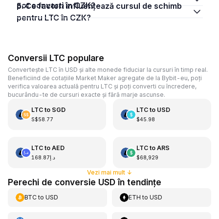
pot converti în CZK?
5. Ce factori influențează cursul de schimb
pentru LTC în CZK?
Conversii LTC populare
Convertește LTC în USD și alte monede fiduciar la cursuri în timp real.
Beneficiind de cotațiile Market Maker agregate de la Bybit-eu, poți
verifica valoarea actuală pentru LTC și poți converti cu încredere,
bucurându-te de cursuri exacte și fără marje ascunse.
LTC
to
SGD
LTC
to
USD
S$58.77
$45.98
LTC
to
AED
LTC
to
ARS
د.إ168.87
$68,929
Vezi mai mult
↓
Perechi de conversie USD în tendințe
BTC
to
USD
ETH
to
USD