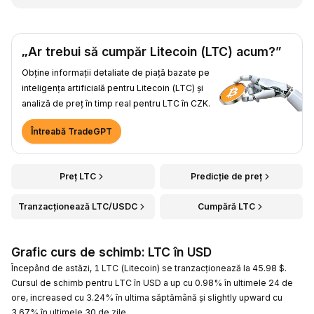
„Ar trebui să cumpăr Litecoin (LTC) acum?”
Obține informații detaliate de piață bazate pe
inteligența artificială pentru Litecoin (LTC) și
analiză de preț în timp real pentru LTC în CZK.
Întreabă TradeGPT
Preț LTC
Predicție de preț
Tranzacționează LTC/USDC
Cumpără LTC
Grafic curs de schimb: LTC în USD
Începând de astăzi, 1 LTC (Litecoin) se tranzacționează la 45.98 $.
Cursul de schimb pentru LTC în USD a up cu 0.98% în ultimele 24 de
ore, increased cu 3.24% în ultima săptămână și slightly upward cu
3.67% în ultimele 30 de zile.