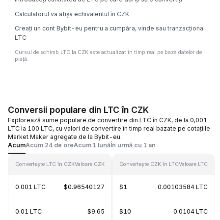
Calculatorul va afișa echivalentul în CZK
Creați un cont Bybit-eu pentru a cumpăra, vinde sau tranzacționa
LTC
Cursul de schimb LTC la CZK este actualizat în timp real pe baza datelor de
piață.
Conversii populare din LTC în CZK
Explorează sume populare de convertire din LTC în CZK, de la 0,001
LTC la 100 LTC, cu valori de convertire în timp real bazate pe cotațiile
Market Maker agregate de la Bybit-eu.
Acum
Acum 24 de ore
Acum 1 lună
În urmă cu 1 an
Convertește LTC în CZK
Valoare CZK
Convertește CZK în LTC
Valoare LTC
0.001 LTC
$0.96540127
$1
0.00103584 LTC
0.01 LTC
$9.65
$10
0.0104 LTC