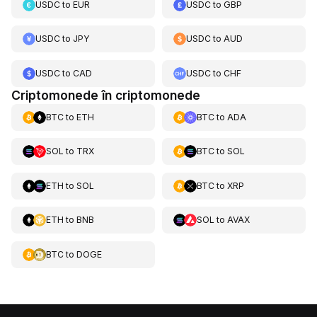
USDC
to
EUR
USDC
to
GBP
USDC
to
JPY
USDC
to
AUD
USDC
to
CAD
USDC
to
CHF
Criptomonede în criptomonede
BTC
to
ETH
BTC
to
ADA
SOL
to
TRX
BTC
to
SOL
ETH
to
SOL
BTC
to
XRP
ETH
to
BNB
SOL
to
AVAX
BTC
to
DOGE