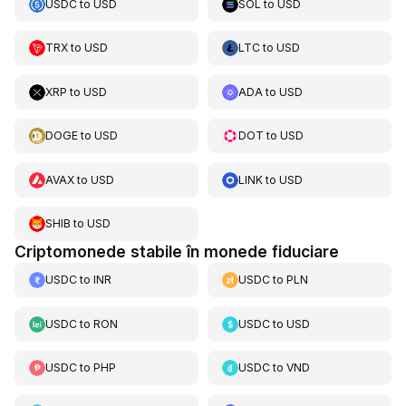
USDC
to
USD
SOL
to
USD
TRX
to
USD
LTC
to
USD
XRP
to
USD
ADA
to
USD
DOGE
to
USD
DOT
to
USD
AVAX
to
USD
LINK
to
USD
SHIB
to
USD
Criptomonede stabile în monede fiduciare
USDC
to
INR
USDC
to
PLN
USDC
to
RON
USDC
to
USD
USDC
to
PHP
USDC
to
VND