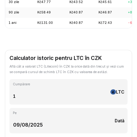
30 zile
Kč47.77
Kč43.52
Kč45.61
+3.6
90 zile
Kč58.49
Kč40.87
Kč46.87
+8.5
1 ani
Kč131.00
Kč40.87
Kč72.43
-63.
Calculator istoric pentru LTC în CZK
Află cât a valorat LTC (Litecoin) în CZK la orice dată din trecut și vezi cum
se compară cursul de schimb LTC în CZK cu valoarea de astăzi.
Cumpărare
LTC
Pe
Dată