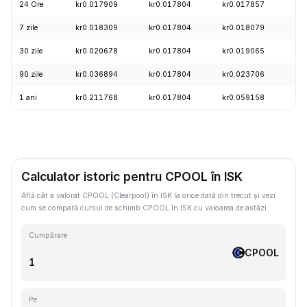
24 Ore
kr0.017909
kr0.017804
kr0.017857
+0
7 zile
kr0.018309
kr0.017804
kr0.018079
-4
30 zile
kr0.020678
kr0.017804
kr0.019065
-3
90 zile
kr0.036894
kr0.017804
kr0.023706
-1
1 ani
kr0.211768
kr0.017804
kr0.059158
-8
Calculator istoric pentru CPOOL în ISK
Află cât a valorat CPOOL (Clearpool) în ISK la orice dată din trecut și vezi
cum se compară cursul de schimb CPOOL în ISK cu valoarea de astăzi.
Cumpărare
CPOOL
Pe