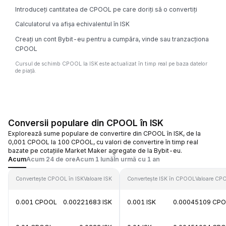
Introduceți cantitatea de CPOOL pe care doriți să o convertiți
Calculatorul va afișa echivalentul în ISK
Creați un cont Bybit-eu pentru a cumpăra, vinde sau tranzacționa
CPOOL
Cursul de schimb CPOOL la ISK este actualizat în timp real pe baza datelor
de piață.
Conversii populare din CPOOL în ISK
Explorează sume populare de convertire din CPOOL în ISK, de la
0,001 CPOOL la 100 CPOOL, cu valori de convertire în timp real
bazate pe cotațiile Market Maker agregate de la Bybit-eu.
Acum
Acum 24 de ore
Acum 1 lună
În urmă cu 1 an
Convertește CPOOL în ISK
Valoare ISK
Convertește ISK în CPOOL
Valoare CP
0.001 CPOOL
0.00221683 ISK
0.001 ISK
0.00045109 CP