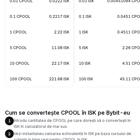
0.01 CPOOL
0.0222 ISK
0.01 ISK
0.00451094 CP
0.1 CPOOL
0.2217 ISK
0.1 ISK
0.0451 CP
1 CPOOL
2.22 ISK
1 ISK
0.4511 CP
5 CPOOL
11.08 ISK
5 ISK
2.26 CP
10 CPOOL
22.17 ISK
10 ISK
4.51 CP
100 CPOOL
221.68 ISK
100 ISK
45.11 CP
Cum se convertește CPOOL în ISK pe Bybit-eu
Introdu cantitatea de CPOOL pe care dorești să o convertești în
1
ISK în calculatorul de mai sus.
Vezi instantaneu valoarea echivalentă în ISK pe baza cursului de
2
schimb în timp real pentru CPOOL în ISK.