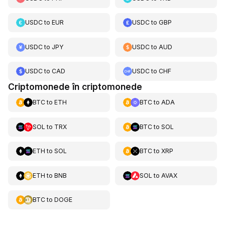
USDC
to
EUR
USDC
to
GBP
USDC
to
JPY
USDC
to
AUD
USDC
to
CAD
USDC
to
CHF
Criptomonede în criptomonede
BTC
to
ETH
BTC
to
ADA
SOL
to
TRX
BTC
to
SOL
ETH
to
SOL
BTC
to
XRP
ETH
to
BNB
SOL
to
AVAX
BTC
to
DOGE