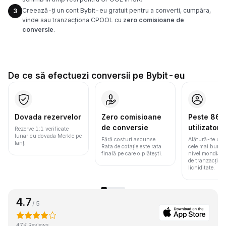
Creează-ți un cont Bybit-eu gratuit pentru a converti, cumpăra,
3
vinde sau tranzacționa CPOOL cu
zero comisioane de
conversie
.
De ce să efectuezi conversii pe Bybit-eu
Dovada rezervelor
Zero comisioane
Peste 86 m
de conversie
utilizatori
Rezerve 1:1 verificate
lunar cu dovada Merkle pe
Fără costuri ascunse.
Alătură-te une
lanț.
Rata de cotație este rata
cele mai bune 
finală pe care o plătești.
nivel mondial
de tranzacționa
lichiditate.
4.7
/ 5
47K Reviews