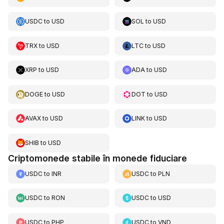
USDC
to
USD
SOL
to
USD
TRX
to
USD
LTC
to
USD
XRP
to
USD
ADA
to
USD
DOGE
to
USD
DOT
to
USD
AVAX
to
USD
LINK
to
USD
SHIB
to
USD
Criptomonede stabile în monede fiduciare
USDC
to
INR
USDC
to
PLN
USDC
to
RON
USDC
to
USD
USDC
to
PHP
USDC
to
VND