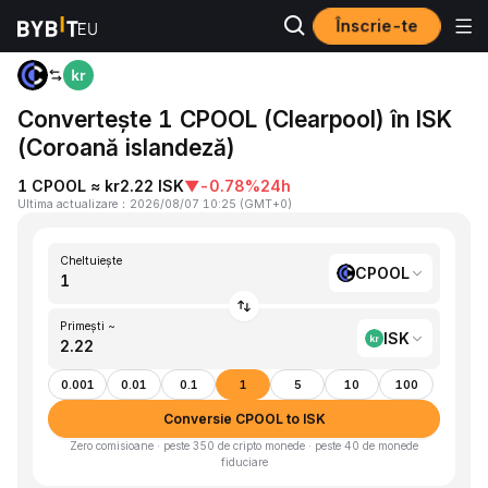
Înscrie-te
Acasă
CPOOL to ISK
Convertește 1 CPOOL (Clearpool) în ISK
(Coroană islandeză)
1 CPOOL ≈ kr2.22 ISK
▼
-0.78%
24h
Ultima actualizare
：
2026/08/07 10:25
(
GMT+0
)
Cheltuiește
CPOOL
Primești ~
ISK
0.001
0.01
0.1
1
5
10
100
Conversie CPOOL to ISK
Zero comisioane · peste 350 de cripto monede · peste 40 de monede
fiduciare