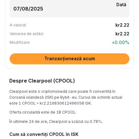
Dată
kr2.22
A valorat
kr2.22
Valoarea de astăzi
+
0.00
%
Modificare
Tranzacționează acum
Despre Clearpool (CPOOL)
Clearpool este o criptomonedă care poate fi convertită în
Coroană islandeză (ISK) pe Bybit-eu. Cursul de schimb actual
este 1 CPOOL = kr2.216830612496058 ISK.
Oferta circulantă este de 1B CPOOL.
În ultimele 24 de ore, Clearpool a scăzut cu 0.78%.
Cum să convertiți CPOOL în ISK