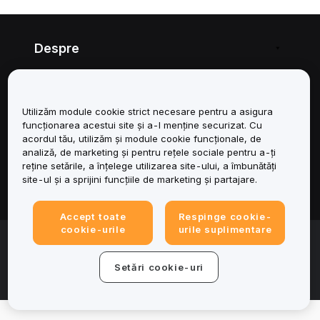
Despre
Servicii
Utilizăm module cookie strict necesare pentru a asigura
Asistență
funcționarea acestui site și a-l menține securizat. Cu
acordul tău, utilizăm și module cookie funcționale, de
Produse
analiză, de marketing și pentru rețele sociale pentru a-ți
reține setările, a înțelege utilizarea site-ului, a îmbunătăți
site-ul și a sprijini funcțiile de marketing și partajare.
Juridic
Accept toate
Respinge cookie-
cookie-urile
urile suplimentare
© 2025-2026 Bybit.eu. All rights reserved.
Condițiile de utilizare a serviciului
|
Termene de
Setări cookie-uri
confidențialitate
|
Impressum (Informații legale)
|
Centru de
preferințe privind modulele cookie