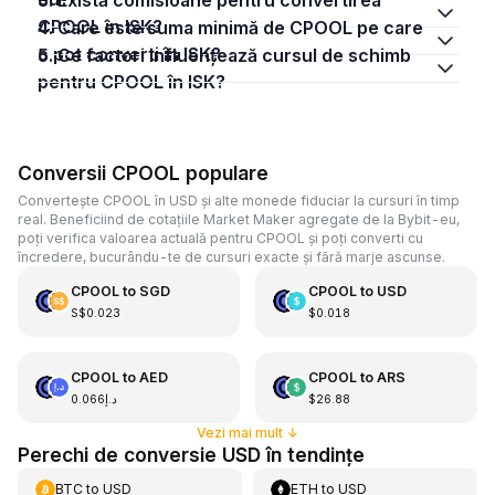
3. Există comisioane pentru convertirea
CPOOL în ISK?
4. Care este suma minimă de CPOOL pe care
o pot converti în ISK?
5. Ce factori influențează cursul de schimb
pentru CPOOL în ISK?
Conversii CPOOL populare
Convertește CPOOL în USD și alte monede fiduciar la cursuri în timp
real. Beneficiind de cotațiile Market Maker agregate de la Bybit-eu,
poți verifica valoarea actuală pentru CPOOL și poți converti cu
încredere, bucurându-te de cursuri exacte și fără marje ascunse.
CPOOL
to
SGD
CPOOL
to
USD
S$0.023
$0.018
CPOOL
to
AED
CPOOL
to
ARS
د.إ0.066
$26.88
Vezi mai mult
↓
Perechi de conversie USD în tendințe
BTC
to
USD
ETH
to
USD