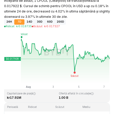
Începând de astăzi, 1 CPOOL (Clearpool) se tranzacționează la
0.017922 $. Cursul de schimb pentru CPOOL în USD a up cu 0.18% în
ultimele 24 de ore, decreased cu 4.02% în ultima săptămână și slightly
downward cu 3.97% în ultimele 30 de zile.
24H
7D
14D
30D
60D
200D
Ridicat
:
kr
0.018735
Scăzut
:
kr
0.017327
Ultima actualizare: 2026-08-07, 10:25 GMT+0
Maxim dintotdeauna
Minim dintotdeauna
kr2.55
kr0.016000
Capitalizare de piață
Ofertă aflată în circulație
kr17.91M
1.00 B
Perioadă
Ridicat
Scăzut
Mediu
Mod