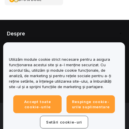
Despre
Servicii
Utilizăm module cookie strict necesare pentru a asigura
Asistență
funcționarea acestui site și a-l menține securizat. Cu
acordul tău, utilizăm și module cookie funcționale, de
Produse
analiză, de marketing și pentru rețele sociale pentru a-ți
reține setările, a înțelege utilizarea site-ului, a îmbunătăți
site-ul și a sprijini funcțiile de marketing și partajare.
Juridic
Accept toate
Respinge cookie-
cookie-urile
urile suplimentare
© 2025-2026 Bybit.eu. All rights reserved.
Condițiile de utilizare a serviciului
|
Termene de
confidențialitate
|
Impressum (Informații legale)
|
Centru de
Setări cookie-uri
preferințe privind modulele cookie