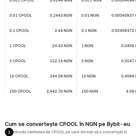
0.001 CPOOL
0.0244 NGN
0.001 NGN
0.00004094
0.01 CPOOL
0.2443 NGN
0.01 NGN
0.00040937
0.1 CPOOL
2.44 NGN
0.1 NGN
0.00409372
1 CPOOL
24.43 NGN
1 NGN
0.0409
5 CPOOL
122.14 NGN
5 NGN
0.2047
10 CPOOL
244.28 NGN
10 NGN
0.4094
100 CPOOL
2,442.76 NGN
100 NGN
4.09
Cum se convertește CPOOL în NGN pe Bybit-eu
Introdu cantitatea de CPOOL pe care dorești să o convertești în
1