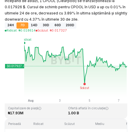
Începând de astăzi, 1 CPOOL (Clearpool) se tranzacționează la
0.017926 $. Cursul de schimb pentru CPOOL în USD a up cu 0.01% în
ultimele 24 de ore, decreased cu 3.89% în ultima săptămână și slightly
downward cu 4.37% în ultimele 30 de zile.
24H
7D
14D
30D
60D
200D
Ridicat
:
₦
0.018614
Scăzut
:
₦
0.017327
Ultima actualizare: 2026-08-07, 12:45 GMT+0
Maxim dintotdeauna
Minim dintotdeauna
₦2.55
₦0.016000
Capitalizare de piață
Ofertă aflată în circulație
₦17.93M
1.00 B
Perioadă
Ridicat
Scăzut
Mediu
Mod