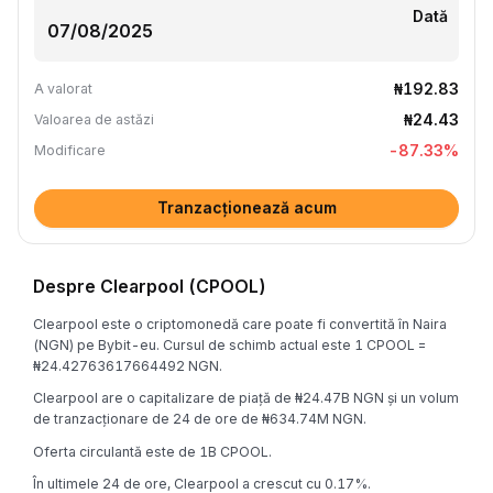
Dată
₦192.83
A valorat
₦24.43
Valoarea de astăzi
-87.33
%
Modificare
Tranzacționează acum
Despre Clearpool (CPOOL)
Clearpool este o criptomonedă care poate fi convertită în Naira
(NGN) pe Bybit-eu. Cursul de schimb actual este 1 CPOOL =
₦24.42763617664492 NGN.
Clearpool are o capitalizare de piață de ₦24.47B NGN și un volum
de tranzacționare de 24 de ore de ₦634.74M NGN.
Oferta circulantă este de 1B CPOOL.
În ultimele 24 de ore, Clearpool a crescut cu 0.17%.