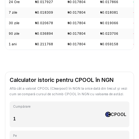
24 Ore
₦0.017927
₦0.017804
₦0.017866
+0.
7 zile
₦0.018309
₦0.017804
₦0.018081
-3.
30 zile
₦0.020678
₦0.017804
₦0.019066
-4.
90 zile
₦0.036894
₦0.017804
₦0.023706
-1
1 ani
₦0.211768
₦0.017804
₦0.059158
-8
Calculator istoric pentru CPOOL în NGN
Află cât a valorat CPOOL (Clearpool) în NGN la orice dată din trecut și vezi
cum se compară cursul de schimb CPOOL în NGN cu valoarea de astăzi.
Cumpărare
CPOOL
Pe