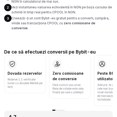
NGN în calculatorul de mai sus.
Vezi instantaneu valoarea echivalentă în NGN pe baza cursului de
2
schimb în timp real pentru CPOOL în NGN.
Creează-ți un cont Bybit-eu gratuit pentru a converti, cumpăra,
3
vinde sau tranzacționa CPOOL cu
zero comisioane de
conversie
.
De ce să efectuezi conversii pe Bybit-eu
Dovada rezervelor
Zero comisioane
Peste 86 m
de conversie
utilizatori
Rezerve 1:1 verificate
lunar cu dovada Merkle pe
Fără costuri ascunse.
Alătură-te une
lanț.
Rata de cotație este rata
cele mai bune 
finală pe care o plătești.
nivel mondial
de tranzacționa
lichiditate.