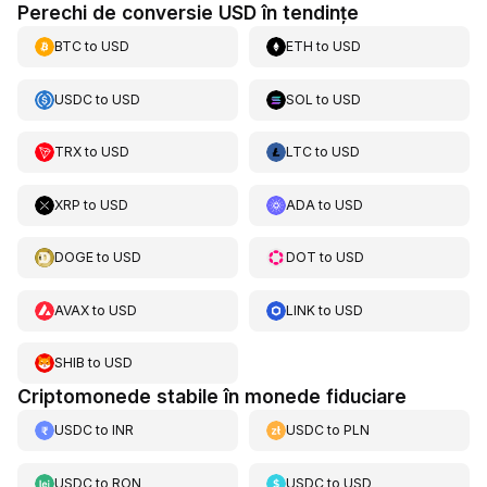
Perechi de conversie USD în tendințe
BTC
to
USD
ETH
to
USD
USDC
to
USD
SOL
to
USD
TRX
to
USD
LTC
to
USD
XRP
to
USD
ADA
to
USD
DOGE
to
USD
DOT
to
USD
AVAX
to
USD
LINK
to
USD
SHIB
to
USD
Criptomonede stabile în monede fiduciare
USDC
to
INR
USDC
to
PLN
USDC
to
RON
USDC
to
USD