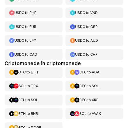
USDC
to
PHP
USDC
to
VND
USDC
to
EUR
USDC
to
GBP
USDC
to
JPY
USDC
to
AUD
USDC
to
CAD
USDC
to
CHF
Criptomonede în criptomonede
BTC
to
ETH
BTC
to
ADA
SOL
to
TRX
BTC
to
SOL
ETH
to
SOL
BTC
to
XRP
ETH
to
BNB
SOL
to
AVAX
BTC
to
DOGE