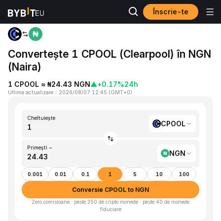
Înscrie-te
Acasă
CPOOL to NGN
Convertește 1 CPOOL (Clearpool) în NGN
(Naira)
1 CPOOL ≈ ₦24.43 NGN
▲
+0.17%
24h
Ultima actualizare
：
2026/08/07 12:45
(
GMT+0
)
Cheltuiește
CPOOL
Primești ~
NGN
0.001
0.01
0.1
1
5
10
100
Conversie CPOOL to NGN
Zero comisioane · peste 350 de cripto monede · peste 40 de monede
fiduciare