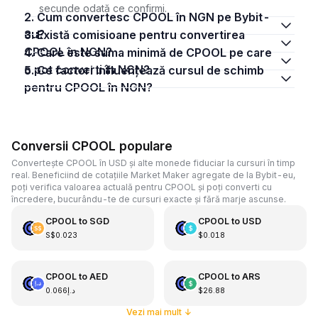
secunde odată ce confirmi.
2. Cum convertesc CPOOL în NGN pe Bybit-
eu?
3. Există comisioane pentru convertirea
CPOOL în NGN?
4. Care este suma minimă de CPOOL pe care
o pot converti în NGN?
5. Ce factori influențează cursul de schimb
pentru CPOOL în NGN?
Conversii CPOOL populare
Convertește CPOOL în USD și alte monede fiduciar la cursuri în timp
real. Beneficiind de cotațiile Market Maker agregate de la Bybit-eu,
poți verifica valoarea actuală pentru CPOOL și poți converti cu
încredere, bucurându-te de cursuri exacte și fără marje ascunse.
CPOOL
to
SGD
CPOOL
to
USD
S$0.023
$0.018
CPOOL
to
AED
CPOOL
to
ARS
د.إ0.066
$26.88
Vezi mai mult
↓