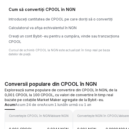
Cum să convertiți CPOOL în NGN
Introduceți cantitatea de CPOOL pe care doriți să o convertiți
Calculatorul va afișa echivalentul în NGN
Creați un cont Bybit-eu pentru a cumpăra, vinde sau tranzacționa
CPOOL
Cursul de schimb CPOOL la NGN este actualizat în timp real pe baza
datelor de piață.
Conversii populare din CPOOL în NGN
Explorează sume populare de convertire din CPOOL în NGN, de la
0,001 CPOOL la 100 CPOOL, cu valori de convertire în timp real
bazate pe cotațiile Market Maker agregate de la Bybit-eu.
Acum
Acum 24 de ore
Acum 1 lună
În urmă cu 1 an
Convertește CPOOL în NGN
Valoare NGN
Convertește NGN în CPOOL
Valoar