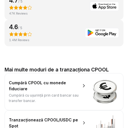
4.7
/ 5
47K Reviews
4.6
/ 5
1.4M Reviews
Mai multe moduri de a tranzacționa CPOOL
Cumpără CPOOL cu monede
fiduciare
Cumpără cu ușurință prin card bancar sau
transfer bancar.
Tranzacționează CPOOL/USDC pe
Spot