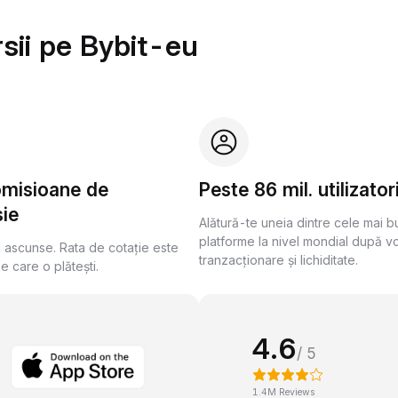
sii pe Bybit-eu
omisioane de
Peste 86 mil. utilizator
ie
Alătură-te uneia dintre cele mai 
platforme la nivel mondial după v
i ascunse. Rata de cotație este
tranzacționare și lichiditate.
pe care o plătești.
4.6
/ 5
1.4M Reviews