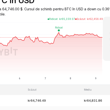
TC în USD
la 64,746.00 $. Cursul de schimb pentru BTC în USD a down cu 0.36%
ile.
Ridicat
:
kr
65,159.07
Scăzut
:
kr
62,456.49
Scăzut
Mediu
kr64,746.49
kr64,831.86