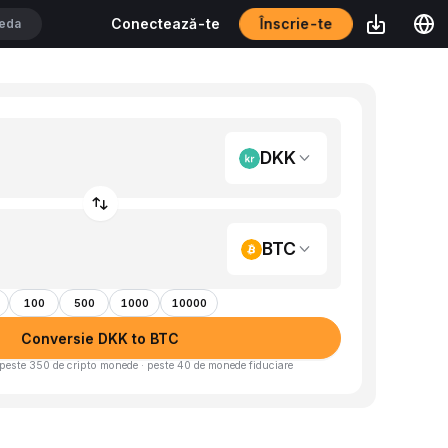
Înscrie-te
Conectează-te
DKK
BTC
100
500
1000
10000
Conversie DKK to BTC
peste 350 de cripto monede · peste 40 de monede fiduciare