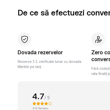
De ce să efectuezi conver
Dovada rezervelor
Zero c
convers
Rezerve 1:1 verificate lunar cu dovada
Merkle pe lanț.
Fără costur
rata finală 
4.7
/ 5
47K Reviews