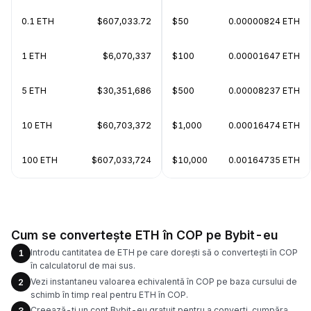
0.1 ETH
$607,033.72
$50
0.00000824 ETH
1 ETH
$6,070,337
$100
0.00001647 ETH
5 ETH
$30,351,686
$500
0.00008237 ETH
10 ETH
$60,703,372
$1,000
0.00016474 ETH
100 ETH
$607,033,724
$10,000
0.00164735 ETH
Cum se convertește ETH în COP pe Bybit-eu
Introdu cantitatea de ETH pe care dorești să o convertești în COP
1
în calculatorul de mai sus.
Vezi instantaneu valoarea echivalentă în COP pe baza cursului de
2
schimb în timp real pentru ETH în COP.
Creează-ți un cont Bybit-eu gratuit pentru a converti, cumpăra,
3