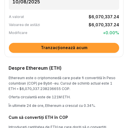
$6,070,337.24
A valorat
$6,070,337.24
Valoarea de astăzi
+
0.00
%
Modificare
Tranzacționează acum
Despre Ethereum (ETH)
Ethereum este o criptomonedă care poate fi convertită în Peso
columbian (COP) pe Bybit-eu. Cursul de schimb actual este 1
ETH = $6,070,337.238236655 COP.
Oferta circulantă este de 121M ETH.
În ultimele 24 de ore, Ethereum a crescut cu 0.34%.
Cum să convertiți ETH în COP
Introduceți cantitatea de ETH pe care doriți să o convertiți