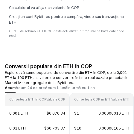
Calculatorul va afișa echivalentul în COP
Creați un cont Bybit-eu pentru a cumpăra, vinde sau tranzacționa
ETH
Cursul de schimb ETH la COP este actualizat în timp real pe baza datelor de
piață.
Conversii populare din ETH în COP
Explorează sume populare de convertire din ETH în COP, de la 0,001
ETH la 100 ETH, cu valori de convertire în timp real bazate pe cotațiile
Market Maker agregate de la Bybit-eu.
Acum
Acum 24 de ore
Acum 1 lună
În urmă cu 1 an
Convertește ETH în COP
Valoare COP
Convertește COP în ETH
Valoare ETH
0.001 ETH
$6,070.34
$1
0.00000016 ETH
0.01 ETH
$60,703.37
$10
0.00000165 ETH