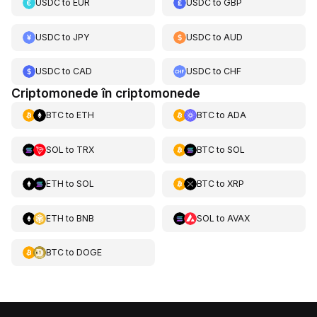
USDC
to
EUR
USDC
to
GBP
USDC
to
JPY
USDC
to
AUD
USDC
to
CAD
USDC
to
CHF
Criptomonede în criptomonede
BTC
to
ETH
BTC
to
ADA
SOL
to
TRX
BTC
to
SOL
ETH
to
SOL
BTC
to
XRP
ETH
to
BNB
SOL
to
AVAX
BTC
to
DOGE