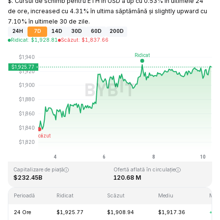
$. Cursul de schimb pentru ETH în USD a up cu 0.53% în ultimele 24
de ore, increased cu 4.31% în ultima săptămână și slightly upward cu
7.10% în ultimele 30 de zile.
24H
7D
14D
30D
60D
200D
Ridicat
:
$
1,928.81
Scăzut
:
$
1,837.66
Ultima actualizare: 2026-08-10, 07:49 GMT+0
Maxim dintotdeauna
Minim dintotdeauna
$4,946.05
$0.432979
Capitalizare de piață
Ofertă aflată în circulație
$232.45B
120.68 M
Perioadă
Ridicat
Scăzut
Mediu
Modi
24 Ore
$1,925.77
$1,908.94
$1,917.36
+0.