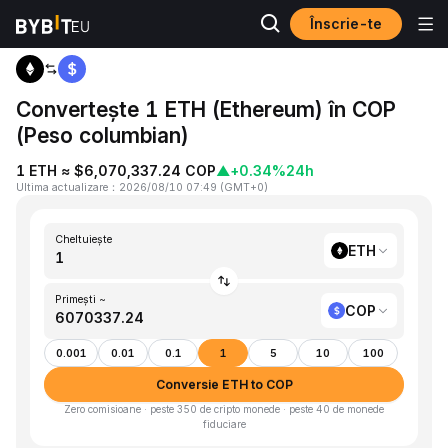
Înscrie-te
Acasă
ETH to COP
Convertește 1 ETH (Ethereum) în COP
(Peso columbian)
1 ETH ≈ $6,070,337.24 COP
▲
+0.34%
24h
Ultima actualizare
：
2026/08/10 07:49
(
GMT+0
)
Cheltuiește
ETH
Primești ~
COP
0.001
0.01
0.1
1
5
10
100
Conversie ETH to COP
Zero comisioane · peste 350 de cripto monede · peste 40 de monede
fiduciare