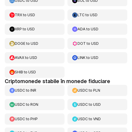
USDC
to
USD
SOL
to
USD
TRX
to
USD
LTC
to
USD
XRP
to
USD
ADA
to
USD
DOGE
to
USD
DOT
to
USD
AVAX
to
USD
LINK
to
USD
SHIB
to
USD
Criptomonede stabile în monede fiduciare
USDC
to
INR
USDC
to
PLN
USDC
to
RON
USDC
to
USD
USDC
to
PHP
USDC
to
VND