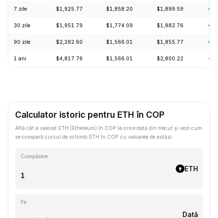
7 zile
$1,925.77
$1,858.20
$1,899.59
+4.
30 zile
$1,951.79
$1,774.09
$1,882.76
+7.
90 zile
$2,282.60
$1,566.01
$1,855.77
+16
1 ani
$4,817.76
$1,566.01
$2,800.22
-54
Calculator istoric pentru ETH în COP
Află cât a valorat ETH (Ethereum) în COP la orice dată din trecut și vezi cum
se compară cursul de schimb ETH în COP cu valoarea de astăzi.
Cumpărare
ETH
Pe
Dată