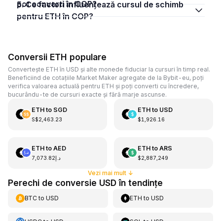
pot converti în COP?
5. Ce factori influențează cursul de schimb
pentru ETH în COP?
Conversii ETH populare
Convertește ETH în USD și alte monede fiduciar la cursuri în timp real.
Beneficiind de cotațiile Market Maker agregate de la Bybit-eu, poți
verifica valoarea actuală pentru ETH și poți converti cu încredere,
bucurându-te de cursuri exacte și fără marje ascunse.
ETH
to
SGD
ETH
to
USD
S$2,463.23
$1,926.16
ETH
to
AED
ETH
to
ARS
د.إ7,073.82
$2,887,249
Vezi mai mult
↓
Perechi de conversie USD în tendințe
BTC
to
USD
ETH
to
USD