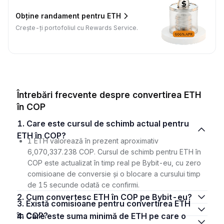
Obține randament pentru ETH
Crește-ți portofoliul cu Rewards Service.
Întrebări frecvente despre convertirea ETH
în COP
1. Care este cursul de schimb actual pentru
ETH în COP?
1 ETH valorează în prezent aproximativ
6,070,337.238 COP. Cursul de schimb pentru ETH în
COP este actualizat în timp real pe Bybit-eu, cu zero
comisioane de conversie și o blocare a cursului timp
de 15 secunde odată ce confirmi.
2. Cum convertesc ETH în COP pe Bybit-eu?
3. Există comisioane pentru convertirea ETH
în COP?
4. Care este suma minimă de ETH pe care o