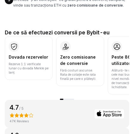
vinde sau tranzacționa ETH cu
zero comisioane de conversie
.
De ce să efectuezi conversii pe Bybit-eu
Dovada rezervelor
Zero comisioane
Peste 86 m
de conversie
utilizatori
Rezerve 1:1 verificate
lunar cu dovada Merkle pe
Fără costuri ascunse.
Alătură-te une
lanț.
Rata de cotație este rata
cele mai bune 
finală pe care o plătești.
nivel mondial
de tranzacționa
lichiditate.
4.7
/ 5
47K Reviews